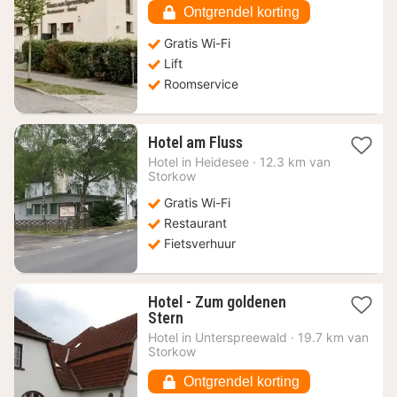
Ontgrendel korting
Gratis Wi-Fi
Lift
Roomservice
1
Hotel am Fluss
nacht
Hotel in
Heidesee
·
12.3 km van
vanaf
Storkow
75,94
Gratis Wi-Fi
€
Restaurant
Fietsverhuur
Hotel - Zum goldenen
1
Stern
nacht
Hotel in
Unterspreewald
·
19.7 km van
vanaf
Storkow
84,11
€
Ontgrendel korting