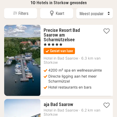
10
Hotels in Storkow gevonden
Filters
Kaart
Precise Resort Bad
Saarow am
2
Scharmützelsee
nachten
, 5 Sterren
vanaf
Geniet van luxe
152,15
€
Hotel in
Bad Saarow
·
6.3 km van
Storkow
4200 m² spa en wellnessruimte
Directe ligging aan het meer
Scharmützel
Hotel restaurants en bars
1
aja Bad Saarow
nacht
Hotel in
Bad Saarow
·
6.2 km van
vanaf
Storkow