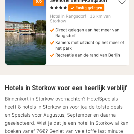
Seehotel Berlin-Rangsdorf
8.6
1
, 4 Sterren
Rustig gelegen
nacht
vanaf
Hotel in
Rangsdorf
·
36 km van
117
Storkow
€
Direct gelegen aan het meer van
Rangsdorf
Kamers met uitzicht op het meer of
het park
Recreatie aan de rand van Berlijn
Hotels in Storkow voor een heerlijk verblijf
Binnenkort in Storkow overnachten? HotelSpecials
heeft 8 hotels in Storkow en voor jou de tofste deals
en Specials voor Augustus, September en daarna
geselecteerd. Wist je dat je een hotel in Storkow al kan
boeken vanaf 76€? Geniet van vele toffe last minute