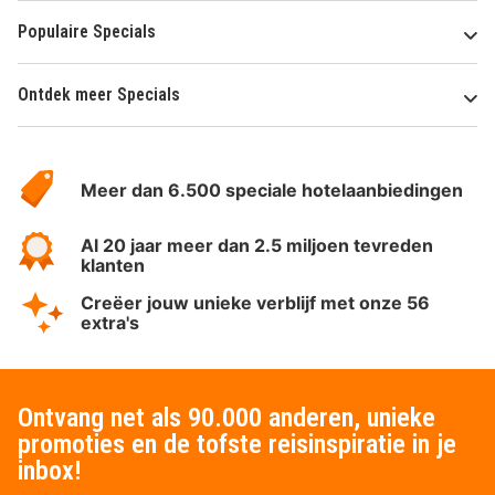
Populaire Specials
Ontdek meer Specials
Over
HotelSpecials
Meer dan 6.500 speciale hotelaanbiedingen
Al 20 jaar meer dan 2.5 miljoen tevreden
klanten
Creëer jouw unieke verblijf met onze 56
extra's
Ontvang net als 90.000 anderen, unieke
promoties en de tofste reisinspiratie in je
inbox!