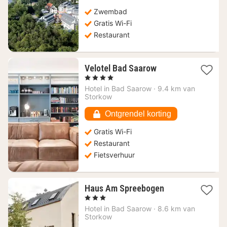
111,17
Zwembad
€
Gratis Wi-Fi
Restaurant
1
Velotel Bad Saarow
nacht
, 4 Sterren
vanaf
Hotel in
Bad Saarow
·
9.4 km van
117,60
Storkow
€
Ontgrendel korting
Gratis Wi-Fi
Restaurant
Fietsverhuur
1
Haus Am Spreebogen
nacht
, 3 Sterren
vanaf
Hotel in
Bad Saarow
·
8.6 km van
107,48
Storkow
€