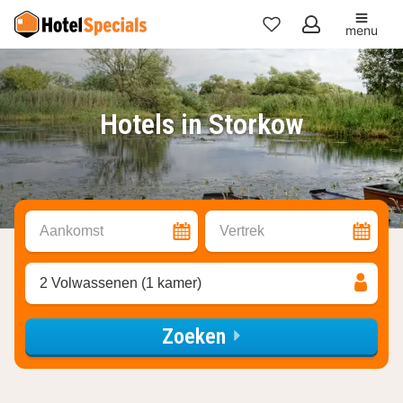
menu
Mijn
favorieten
Hotels in Storkow
Aankomst
Vertrek
2 Volwassenen (1 kamer)
Zoeken