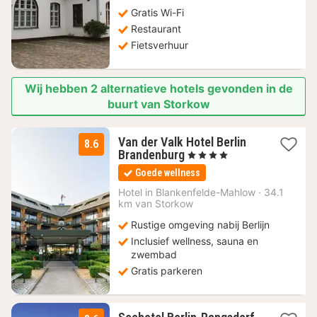
Gratis Wi-Fi
Restaurant
Fietsverhuur
Wij hebben 2 alternatieve hotels gevonden in de
buurt van Storkow
Van der Valk Hotel Berlin
8.6
1
Brandenburg
, 4 Sterren
nacht
Goede wellness
vanaf
111
Hotel in
Blankenfelde-Mahlow
·
34.1
km van Storkow
€
Rustige omgeving nabij Berlijn
Inclusief wellness, sauna en
zwembad
Gratis parkeren