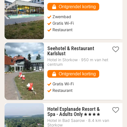
156,68
€
Ontgrendel korting
Zwembad
Gratis Wi-Fi
Restaurant
Seehotel & Restaurant
1
Karlslust
nacht
Hotel in
Storkow
·
950 m van het
vanaf
centrum
95,46
€
Ontgrendel korting
Gratis Wi-Fi
Restaurant
Hotel Esplanade Resort &
1
Spa - Adults Only
, 4 Sterren
nacht
Hotel in
Bad Saarow
·
8.4 km van
vanaf
Storkow