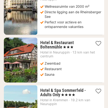
Wellnessruimte van 2000 m²
Directe ligging aan de Rheinsberger
See
Perfect voor actieve en
ontspannende vakanties
Hotel & Restaurant
1
Boltenmühle
, 3 Sterren
nacht
Hotel in
Neuruppin
·
13 km van het
vanaf
centrum
104,30
Zwembad
€
Restaurant
Sauna
Hotel & Spa Sommerfeld -
1
Adults Only
, 4 Sterren
nacht
Hotel in
Kremmen
·
19.2 km van
vanaf
Neuruppin
192,45