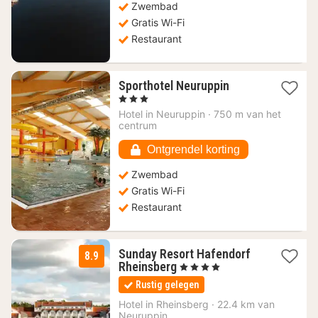
Zwembad
Gratis Wi-Fi
Restaurant
1
Sporthotel Neuruppin
nacht
, 3 Sterren
vanaf
Hotel in
Neuruppin
·
750 m van het
120,75
centrum
€
Ontgrendel korting
Zwembad
Gratis Wi-Fi
Restaurant
Sunday Resort Hafendorf
8.9
2
Rheinsberg
, 4 Sterren
nachten
Rustig gelegen
vanaf
99
Hotel in
Rheinsberg
·
22.4 km van
Neuruppin
€