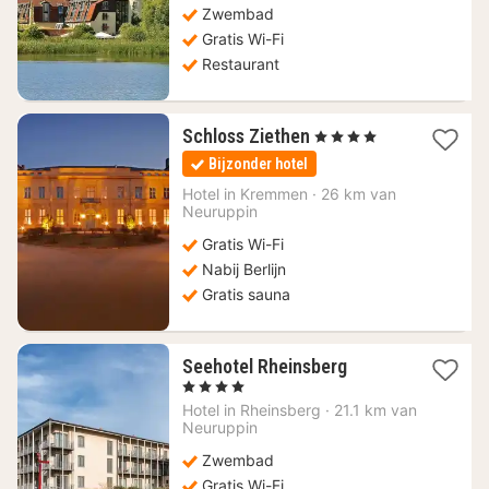
Zwembad
€
Gratis Wi-Fi
Restaurant
1
Schloss Ziethen
, 4 Sterren
nacht
Bijzonder hotel
vanaf
195,80
Hotel in
Kremmen
·
26 km van
Neuruppin
€
Gratis Wi-Fi
Nabij Berlijn
Gratis sauna
1
Seehotel Rheinsberg
nacht
, 4 Sterren
vanaf
Hotel in
Rheinsberg
·
21.1 km van
202,40
Neuruppin
€
Zwembad
Gratis Wi-Fi