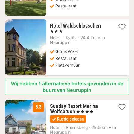
Restaurant
1
Hotel Waldschlösschen
nacht
, 3 Sterren
vanaf
Hotel in
Kyritz
·
24.4 km van
83,86
Neuruppin
€
Gratis Wi-Fi
Restaurant
Fietsverhuur
Wij hebben 1 alternatieve hotels gevonden in de
buurt van Neuruppin
Sunday Resort Marina
8.3
2
Wolfsbruch
, 4 Sterren
nachten
Rustig gelegen
vanaf
99
Hotel in
Rheinsberg
·
29.5 km van
Neuruppin
€