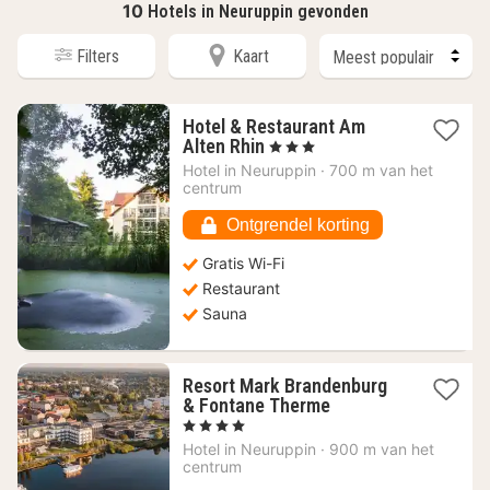
10
Hotels in Neuruppin gevonden
Filters
Kaart
Hotel & Restaurant Am
1
Alten Rhin
, 3 Sterren
nacht
Hotel in
Neuruppin
·
700 m van het
vanaf
centrum
100,26
€
Ontgrendel korting
Gratis Wi-Fi
Restaurant
Sauna
Resort Mark Brandenburg
1
& Fontane Therme
nacht
, 4 Sterren
vanaf
Hotel in
Neuruppin
·
900 m van het
246,73
centrum
€