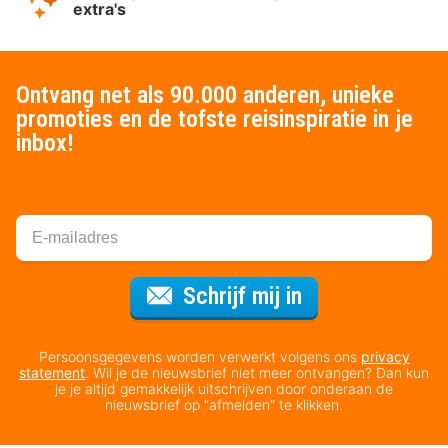
extra's
Ontvang net als 90.000 anderen, unieke
promoties en de tofste reisinspiratie in je
inbox!
Voor de nieuws
Schrijf mij in
Persoonsgegevens worden verwerkt volgens ons
privacy
statement
. Wil je de nieuwsbrief niet meer ontvangen? Dan kun
je je altijd gemakkelijk uitschrijven door onderaan de
nieuwsbrief op “afmelden” te klikken.