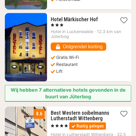
1
Hotel Märkischer Hof
nacht
, 3 Sterren
vanaf
Hotel in
Luckenwalde
·
12.3 km van
103,73
Jüterbog
€
Ontgrendel korting
Gratis Wi-Fi
Restaurant
Lift
Wij hebben 7 alternatieve hotels gevonden in de
buurt van Jüterbog
Best Western soibelmanns
8.6
1
Lutherstadt Wittenberg
nacht
, 4 Sterren
Rustig gelegen
vanaf
114
Hotel in
Lutherstadt Wittenberg
·
32.5