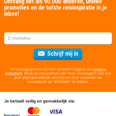
Ontvang net als 90.000 anderen, unieke
promoties en de tofste reisinspiratie in je
inbox!
Voor de nieuws
Schrijf mij in
Persoonsgegevens worden verwerkt volgens ons
privacy
statement
. Wil je de nieuwsbrief niet meer ontvangen? Dan kun
je je altijd gemakkelijk uitschrijven door onderaan de
nieuwsbrief op “afmelden” te klikken.
Je betaalt veilig en gemakkelijk via: