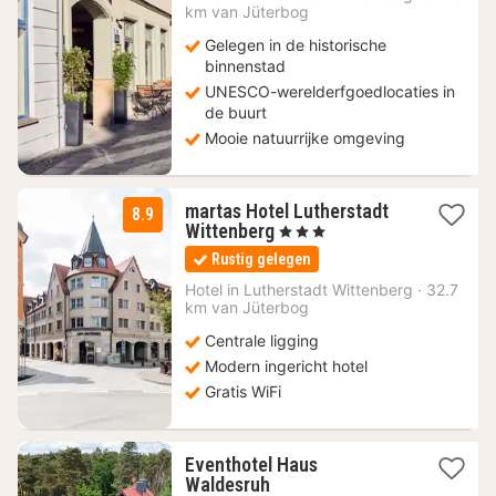
km van Jüterbog
€
Gelegen in de historische
binnenstad
UNESCO-werelderfgoedlocaties in
de buurt
Mooie natuurrijke omgeving
martas Hotel Lutherstadt
8.9
1
Wittenberg
, 3 Sterren
nacht
Rustig gelegen
vanaf
122,08
Hotel in
Lutherstadt Wittenberg
·
32.7
km van Jüterbog
€
Centrale ligging
Modern ingericht hotel
Gratis WiFi
Eventhotel Haus
1
Waldesruh