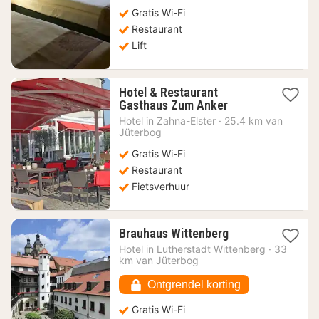
Gratis Wi-Fi
Restaurant
Lift
Hotel & Restaurant
1
Gasthaus Zum Anker
nacht
Hotel in
Zahna-Elster
·
25.4 km van
vanaf
Jüterbog
79,44
Gratis Wi-Fi
€
Restaurant
Fietsverhuur
1
Brauhaus Wittenberg
nacht
Hotel in
Lutherstadt Wittenberg
·
33
vanaf
km van Jüterbog
86,46
€
Ontgrendel korting
Gratis Wi-Fi