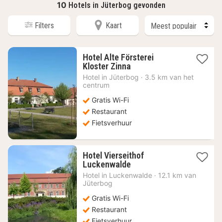
10
Hotels in Jüterbog gevonden
Filters
Kaart
Hotel Alte Försterei
1
Kloster Zinna
nacht
Hotel in
Jüterbog
·
3.5 km van het
vanaf
centrum
100,17
Gratis Wi-Fi
€
Restaurant
Fietsverhuur
Hotel Vierseithof
1
Luckenwalde
nacht
Hotel in
Luckenwalde
·
12.1 km van
vanaf
Jüterbog
127,63
Gratis Wi-Fi
€
Restaurant
Fietsverhuur