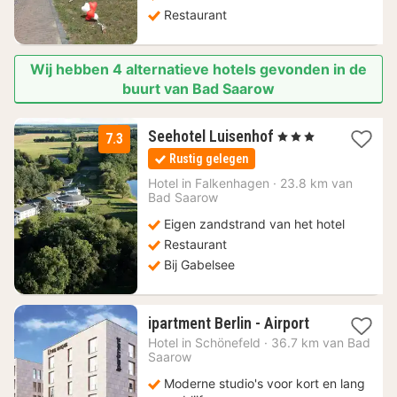
Restaurant
Wij hebben 4 alternatieve hotels gevonden in de
buurt van Bad Saarow
1
Seehotel Luisenhof
, 3 Sterren
7.3
nacht
Rustig gelegen
vanaf
130
Hotel in
Falkenhagen
·
23.8 km van
Bad Saarow
€
Eigen zandstrand van het hotel
Restaurant
Bij Gabelsee
1
ipartment Berlin - Airport
nacht
Hotel in
Schönefeld
·
36.7 km van Bad
vanaf
Saarow
87,62
Moderne studio's voor kort en lang
€