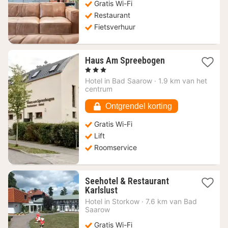
Gratis Wi-Fi
Restaurant
Fietsverhuur
1
Haus Am Spreebogen
nacht
, 3 Sterren
vanaf
Hotel in
Bad Saarow
·
1.9 km van het
107,48
centrum
€
Ontgrendel korting
Gratis Wi-Fi
Lift
Roomservice
Seehotel & Restaurant
1
Karlslust
nacht
Hotel in
Storkow
·
7.6 km van Bad
vanaf
Saarow
97,66
Gratis Wi-Fi
€