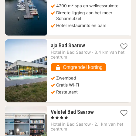
4200 m² spa en wellnessruimte
Directe ligging aan het meer
Scharmützel
Hotel restaurants en bars
1
aja Bad Saarow
nacht
Hotel in
Bad Saarow
·
3.4 km van het
vanaf
centrum
155,51
€
Ontgrendel korting
Zwembad
Gratis Wi-Fi
Restaurant
1
Velotel Bad Saarow
nacht
, 4 Sterren
vanaf
Hotel in
Bad Saarow
·
2.1 km van het
115,24
centrum
€