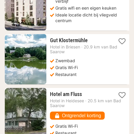
verblijf
Gratis wifi en een eigen keuken
Ideale locatie dicht bij vliegveld
centrum
1
Gut Klostermühle
nacht
Hotel in
Briesen
·
20.9 km van Bad
vanaf
Saarow
124,10
Zwembad
€
Gratis Wi-Fi
Restaurant
1
Hotel am Fluss
nacht
Hotel in
Heidesee
·
20.5 km van Bad
vanaf
Saarow
73,23
€
Ontgrendel korting
Gratis Wi-Fi
Restaurant