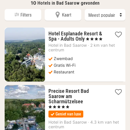
10
Hotels in Bad Saarow gevonden
Filters
Kaart
Hotel Esplanade Resort &
1
Spa - Adults Only
, 4 Sterren
nacht
Hotel in
Bad Saarow
·
2 km van het
vanaf
centrum
111,67
Zwembad
€
Gratis Wi-Fi
Restaurant
Precise Resort Bad
Saarow am
2
Scharmützelsee
nachten
, 5 Sterren
vanaf
Geniet van luxe
152,15
€
Hotel in
Bad Saarow
·
4.3 km van het
centrum