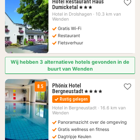
Hotel Restaurant Haus
1
Dumicketal
, 3 Sterren
nacht
Hotel in
Drolshagen
·
10.3 km van
vanaf
Wenden
102,28
Gratis Wi-Fi
€
Restaurant
Fietsverhuur
Wij hebben 3 alternatieve hotels gevonden in de
buurt van Wenden
Phönix Hotel
8.5
1
Bergneustadt
, 4 Sterren
nacht
Rustig gelegen
vanaf
140
Hotel in
Bergneustadt
·
16.6 km van
Wenden
€
Panoramazicht over de omgeving
Gratis wellness en fitness
Dagtripje Keulen