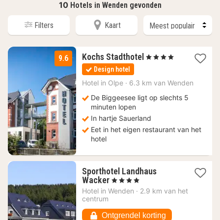
10
Hotels in Wenden gevonden
Filters
Kaart
1
Kochs Stadthotel
, 4 Sterren
9.6
nacht
Design hotel
vanaf
148
Hotel in
Olpe
·
6.3 km van Wenden
€
De Biggeesee ligt op slechts 5
minuten lopen
In hartje Sauerland
Eet in het eigen restaurant van het
hotel
Sporthotel Landhaus
1
Wacker
, 4 Sterren
nacht
Hotel in
Wenden
·
2.9 km van het
vanaf
centrum
111,28
€
Ontgrendel korting