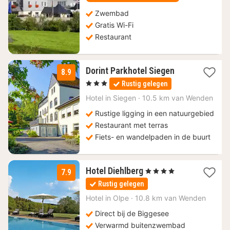
Zwembad
Gratis Wi-Fi
Restaurant
1
Dorint Parkhotel Siegen
8.9
nacht
, 3 Sterren
Rustig gelegen
vanaf
84,11
Hotel in
Siegen
·
10.5 km van Wenden
€
Rustige ligging in een natuurgebied
Restaurant met terras
Fiets- en wandelpaden in de buurt
1
Hotel Diehlberg
, 4 Sterren
7.9
nacht
Rustig gelegen
vanaf
163,77
Hotel in
Olpe
·
10.8 km van Wenden
€
Direct bij de Biggesee
Verwarmd buitenzwembad