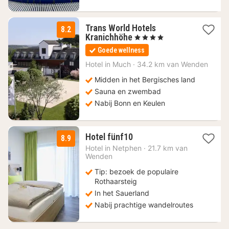
Trans World Hotels
8.2
2
Kranichhöhe
, 4 Sterren
nachten
Goede wellness
vanaf
69
Hotel in
Much
·
34.2 km van Wenden
€
Midden in het Bergisches land
Sauna en zwembad
Nabij Bonn en Keulen
1
Hotel fünf10
8.9
nacht
Hotel in
Netphen
·
21.7 km van
vanaf
Wenden
114
Tip: bezoek de populaire
€
Rothaarsteig
In het Sauerland
Nabij prachtige wandelroutes