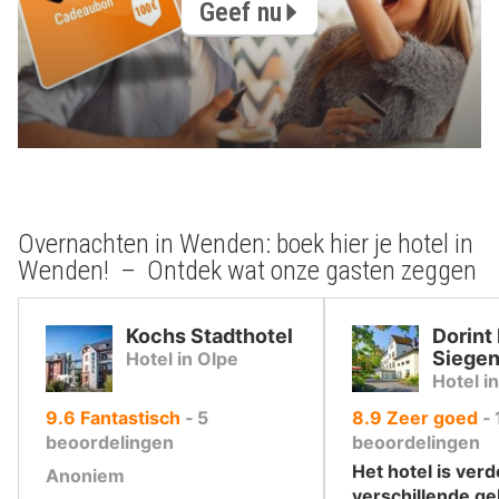
Geef nu
Overnachten in Wenden: boek hier je hotel in
Wenden! – Ontdek wat onze gasten zeggen
Kochs Stadthotel
Dorint
Siege
Hotel in Olpe
Hotel i
uit
uit
9.6
Fantastisch
‐
5
8.9
Zeer goed
‐
10
10
beoordelingen
beoordelingen
,
,
Het hotel is verd
Anoniem
verschillende g