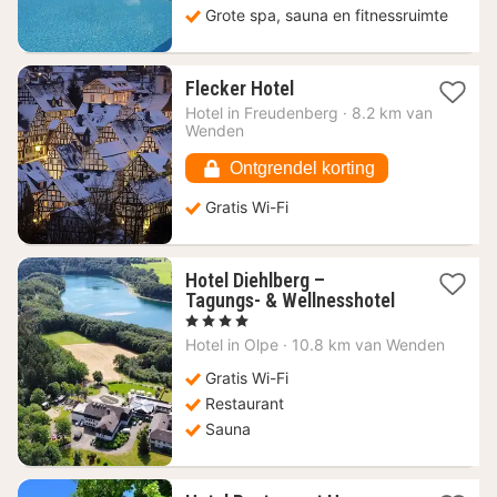
Grote spa, sauna en fitnessruimte
1
Flecker Hotel
nacht
Hotel in
Freudenberg
·
8.2 km van
vanaf
Wenden
86,45
€
Ontgrendel korting
Gratis Wi-Fi
Hotel Diehlberg –
1
Tagungs- & Wellnesshotel
nacht
, 4 Sterren
vanaf
Hotel in
Olpe
·
10.8 km van Wenden
133,34
€
Gratis Wi-Fi
Restaurant
Sauna