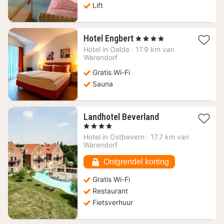
Lift
1
Hotel Engbert
, 4 Sterren
nacht
Hotel in
Oelde
·
17.9 km van
vanaf
Warendorf
121,50
Gratis Wi-Fi
€
Sauna
1
Landhotel Beverland
nacht
, 4 Sterren
vanaf
Hotel in
Ostbevern
·
17.7 km van
96,40
Warendorf
€
Ontgrendel korting
Gratis Wi-Fi
Restaurant
Fietsverhuur