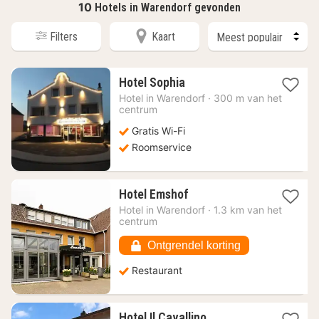
10
Hotels in Warendorf gevonden
Filters
Kaart
1
Hotel Sophia
nacht
Hotel in
Warendorf
·
300 m van het
vanaf
centrum
113,55
Gratis Wi-Fi
€
Roomservice
1
Hotel Emshof
nacht
Hotel in
Warendorf
·
1.3 km van het
vanaf
centrum
101,19
€
Ontgrendel korting
Restaurant
1
Hotel Il Cavallino