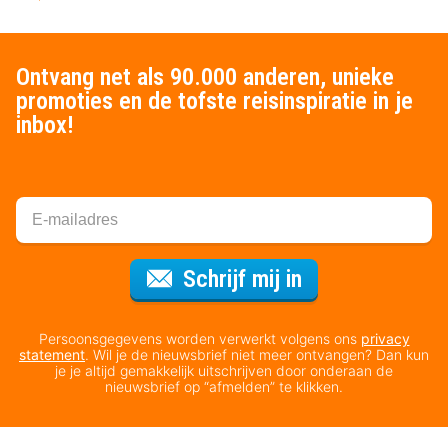
Ontvang net als 90.000 anderen, unieke
promoties en de tofste reisinspiratie in je
inbox!
Voor de nieuws
Schrijf mij in
Persoonsgegevens worden verwerkt volgens ons
privacy
statement
. Wil je de nieuwsbrief niet meer ontvangen? Dan kun
je je altijd gemakkelijk uitschrijven door onderaan de
nieuwsbrief op “afmelden” te klikken.