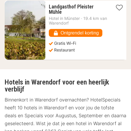
Landgasthof Pleister
1
Mühle
nacht
Hotel in
Münster
·
19.4 km van
vanaf
Warendorf
83,69
€
Ontgrendel korting
Gratis Wi-Fi
Restaurant
Hotels in Warendorf voor een heerlijk
verblijf
Binnenkort in Warendorf overnachten? HotelSpecials
heeft 10 hotels in Warendorf en voor jou de tofste
deals en Specials voor Augustus, September en daarna
geselecteerd. Wist je dat je een hotel in Warendorf al