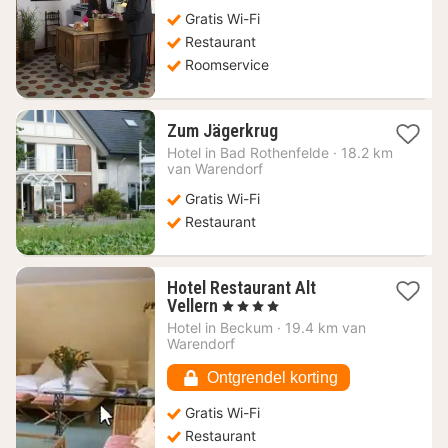
€
Gratis Wi-Fi
Restaurant
Roomservice
1
Zum Jägerkrug
nacht
Hotel in
Bad Rothenfelde
·
18.2 km
vanaf
van Warendorf
87,85
Gratis Wi-Fi
€
Restaurant
Hotel Restaurant Alt
1
Vellern
, 4 Sterren
nacht
Hotel in
Beckum
·
19.4 km van
vanaf
Warendorf
129,90
€
Ontgrendel korting
Gratis Wi-Fi
Restaurant