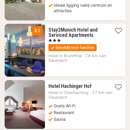
Ideale ligging nabij centrum en
attracties
Stay2Munich Hotel and
8.1
1
Serviced Apartments
nacht
, 3 Sterren
vanaf
Geschikt voor families
99
€
Hotel in
Brunnthal
·
7.8 km van
Sauerlach
1
Hotel Hachinger Hof
nacht
Hotel in
Oberhaching
·
7.7 km van
vanaf
Sauerlach
157,17
Gratis Wi-Fi
€
Restaurant
Sauna