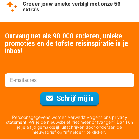
Creëer jouw unieke verblijf met onze 56
extra's
Ontvang net als 90.000 anderen, unieke
promoties en de tofste reisinspiratie in je
inbox!
Voor de nieuws
Schrijf mij in
Persoonsgegevens worden verwerkt volgens ons
privacy
statement
. Wil je de nieuwsbrief niet meer ontvangen? Dan kun
je je altijd gemakkelijk uitschrijven door onderaan de
nieuwsbrief op “afmelden” te klikken.