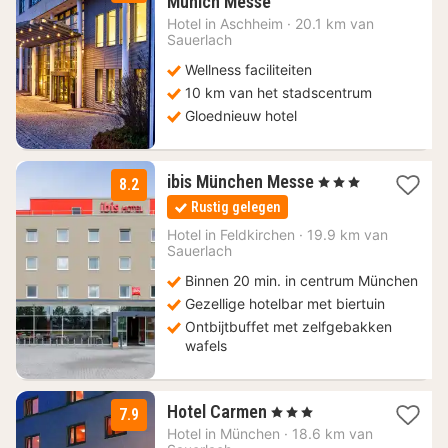
2
Munich Messe
nachten
Hotel in
Aschheim
·
20.1 km van
vanaf
Sauerlach
64
Wellness faciliteiten
€
10 km van het stadscentrum
Gloednieuw hotel
1
ibis München Messe
, 3 Sterren
8.2
nacht
Rustig gelegen
vanaf
62
Hotel in
Feldkirchen
·
19.9 km van
Sauerlach
€
Binnen 20 min. in centrum München
Gezellige hotelbar met biertuin
Ontbijtbuffet met zelfgebakken
wafels
3
Hotel Carmen
, 3 Sterren
7.9
nachten
Hotel in
München
·
18.6 km van
vanaf