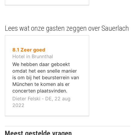
Lees wat onze gasten zeggen over Sauerlach
uit
8.1
Zeer goed
10
Hotel in Brunnthal
,
We hebben daar geboekt
omdat het een snelle manier
is om bij het beursterrein van
München te komen als er
concerten plaatsvinden.
Dieter Felski ‐ DE, 22 aug
2022
Meest gestelde vragen