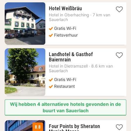
1
Hotel Weißbräu
nacht
Hotel in
Oberhaching
·
7 km van
vanaf
Sauerlach
99,37
Gratis Wi-Fi
€
Fietsverhuur
Landhotel & Gasthof
1
Baiernrain
nacht
Hotel in
Dietramszell
·
8.6 km van
vanaf
Sauerlach
72,17
Gratis Wi-Fi
€
Restaurant
Wij hebben 4 alternatieve hotels gevonden in de
buurt van Sauerlach
Four Points by Sheraton
8.8