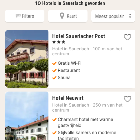
10
Hotels in Sauerlach gevonden
Filters
Kaart
1
Hotel Sauerlacher Post
nacht
, 3 Sterren
vanaf
Hotel in
Sauerlach
·
100 m van het
51,52
centrum
€
Gratis Wi-Fi
Restaurant
Sauna
1
Hotel Neuwirt
nacht
Hotel in
Sauerlach
·
250 m van het
vanaf
centrum
59,22
Charmant hotel met warme
€
gastvrijheid
Stijlvolle kamers en moderne
faciliteiten