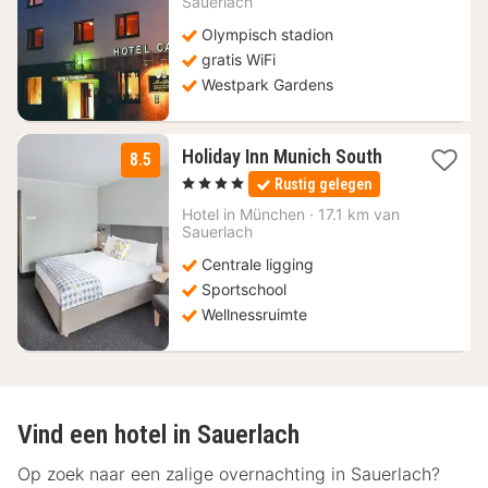
Sauerlach
70
Olympisch stadion
€
gratis WiFi
Westpark Gardens
1
Holiday Inn Munich South
8.5
nacht
, 4 Sterren
Rustig gelegen
vanaf
79
Hotel in
München
·
17.1 km van
Sauerlach
€
Centrale ligging
Sportschool
Wellnessruimte
Vind een hotel in Sauerlach
Op zoek naar een zalige overnachting in Sauerlach?