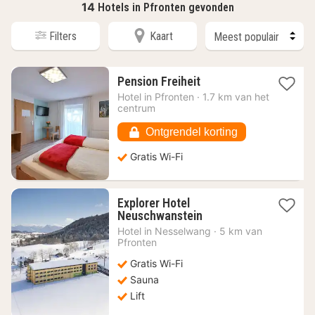
14
Hotels in Pfronten gevonden
Filters
Kaart
1
Pension Freiheit
nacht
Hotel in
Pfronten
·
1.7 km van het
vanaf
centrum
168,69
€
Ontgrendel korting
Gratis Wi-Fi
Explorer Hotel
1
Neuschwanstein
nacht
Hotel in
Nesselwang
·
5 km van
vanaf
Pfronten
119,42
Gratis Wi-Fi
€
Sauna
Lift