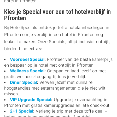
hotel in Pfronten.
Kies je Special voor een tof hotelverblijf in
Pfronten
Bij HotelSpecials ontdek je toffe hotelaanbiedingen in
Pfronten om je verblijf in een hotel in Pfronten nog
leuker te maken. Onze Specials, altijd inclusief ontbijt,
bieden fijne extra’s:
Voordeel Special
:
Profiteer van de beste kamerprijs
en bespaar op je hotel met ontbijt in Pfronten.
Wellness Special
:
Ontspan en laad jezelf op met
gratis wellness-toegang tijdens je verblijf.
Diner Special
:
Verwen jezelf met culinaire
hoogstandjes met eetarrangementen die je niet wilt
missen..
VIP Upgrade Special
:
Upgrade je overnachting in
Pfronten met gratis kamerupgrades en late check-out.
2+1 Special
:
Verleng je trip met deze toffe deal –
betaal voor twee nachten en verblijf er drie!