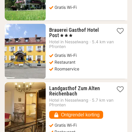
€
Gratis Wi-Fi
Brauerei Gasthof Hotel
1
Post
, 3 Sterren
nacht
Hotel in
Nesselwang
·
5.4 km van
vanaf
Pfronten
129,91
Gratis Wi-Fi
€
Restaurant
Roomservice
Landgasthof Zum Alten
1
Reichenbach
nacht
Hotel in
Nesselwang
·
5.7 km van
vanaf
Pfronten
100,75
€
Ontgrendel korting
Gratis Wi-Fi
Restaurant