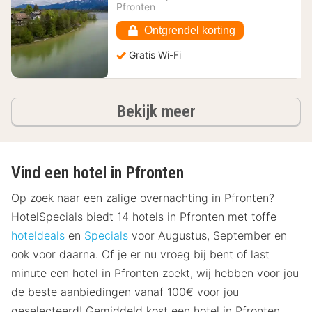
vanaf
Pfronten
184,11
€
Ontgrendel korting
Gratis Wi-Fi
hotels
Bekijk meer
Vind een hotel in Pfronten
Op zoek naar een zalige overnachting in Pfronten?
HotelSpecials biedt 14 hotels in Pfronten met toffe
hoteldeals
en
Specials
voor Augustus, September en
ook voor daarna. Of je er nu vroeg bij bent of last
minute een hotel in Pfronten zoekt, wij hebben voor jou
de beste aanbiedingen vanaf 100€ voor jou
geselecteerd! Gemiddeld kost een hotel in Pfronten