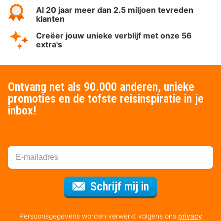
Al 20 jaar meer dan 2.5 miljoen tevreden
klanten
Creëer jouw unieke verblijf met onze 56
extra's
Ontvang net als 90.000 anderen, unieke
promoties en de tofste reisinspiratie in je
inbox!
Voor de nieuws
Schrijf mij in
Persoonsgegevens worden verwerkt volgens ons
privacy