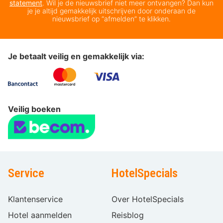
statement
. Wil je de nieuwsbrief niet meer ontvangen? Dan kun
je je altijd gemakkelijk uitschrijven door onderaan de
nieuwsbrief op “afmelden” te klikken.
Je betaalt veilig en gemakkelijk via:
Veilig boeken
Service
HotelSpecials
Klantenservice
Over HotelSpecials
Hotel aanmelden
Reisblog