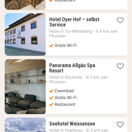
Hotel Oyer Hof – selbst
1
Service
nacht
Hotel in
Oy-Mittelberg
·
9.4 km van
vanaf
Pfronten
99,95
€
Gratis Wi-Fi
Panorama Allgäu Spa
1
Resort
nacht
Hotel in
Rückholz
·
9.2 km van
vanaf
Pfronten
437,38
Zwembad
€
Gratis Wi-Fi
Restaurant
1
Seehotel Weissensee
nacht
Hotel in
Hopferau
·
8.3 km van