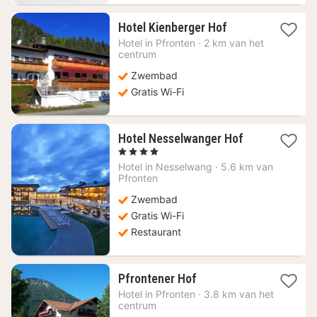
1
Hotel Kienberger Hof
nacht
Hotel in
Pfronten
·
2 km van het
vanaf
centrum
142,49
Zwembad
€
Gratis Wi-Fi
1
Hotel Nesselwanger Hof
nacht
, 4 Sterren
vanaf
Hotel in
Nesselwang
·
5.6 km van
255,59
Pfronten
€
Zwembad
Gratis Wi-Fi
Restaurant
1
Pfrontener Hof
nacht
Hotel in
Pfronten
·
3.8 km van het
vanaf
centrum
122,34