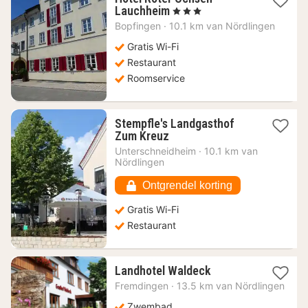
1
Lauchheim
, 3 Sterren
nacht
Bopfingen
·
10.1 km van Nördlingen
vanaf
92,52
Gratis Wi-Fi
€
Restaurant
Roomservice
Stempfle's Landgasthof
1
Zum Kreuz
nacht
Unterschneidheim
·
10.1 km van
vanaf
Nördlingen
74,35
€
Ontgrendel korting
Gratis Wi-Fi
Restaurant
1
Landhotel Waldeck
nacht
Fremdingen
·
13.5 km van Nördlingen
vanaf
146,19
Zwembad