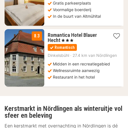
Gratis parkeerplaats
€
Voormalige boerderij
In de buurt van Altmühltal
Romantica Hotel Blauer
8.3
1
Hecht
, 3 Sterren
nacht
Romantisch
vanaf
88,83
Dinkelsbühl
·
27.4 km van Nördlingen
€
Midden in een recreatiegebied
Wellnessruimte aanwezig
Restaurant in het hotel
Kerstmarkt in Nördlingen als winteruitje vol
sfeer en beleving
Een kerstmarkt met overnachting in Nördlingen is dé