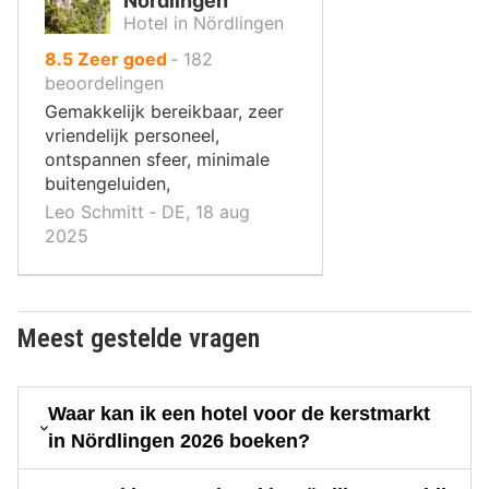
Nördlingen
Hotel in Nördlingen
uit
8.5
Zeer goed
‐
182
10
beoordelingen
,
Gemakkelijk bereikbaar, zeer
vriendelijk personeel,
ontspannen sfeer, minimale
buitengeluiden,
Leo Schmitt ‐ DE, 18 aug
2025
Meest gestelde vragen
Waar kan ik een hotel voor de kerstmarkt
in Nördlingen 2026 boeken?