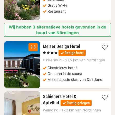
€
Gratis Wi-Fi
Restaurant
Wij hebben 3 alternatieve hotels gevonden in de
buurt van Nördlingen
1
Meiser Design Hotel
9.3
nacht
, 4 Sterren
Design hotel
vanaf
139
Dinkelsbühl
·
27.5 km van Nördlingen
€
Gloednieuw hotel!
Ontspan in de sauna
Mooiste oude stad van Duitsland
Schieners Hotel &
3
Apfelhof
Rustig gelegen
nachten
vanaf
Wemding
·
17.2 km van Nördlingen
71