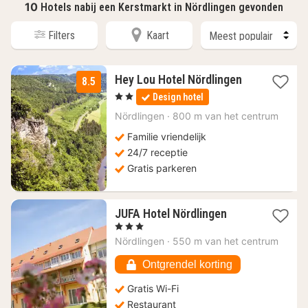
10
Hotels nabij een Kerstmarkt in Nördlingen gevonden
Filters
Kaart
2
Hey Lou Hotel Nördlingen
8.5
nachten
, 2 Sterren
Design hotel
vanaf
64
Nördlingen
·
800 m van het centrum
€
Familie vriendelijk
24/7 receptie
Gratis parkeren
1
JUFA Hotel Nördlingen
nacht
, 3 Sterren
vanaf
Nördlingen
·
550 m van het centrum
108,50
€
Ontgrendel korting
Gratis Wi-Fi
Restaurant