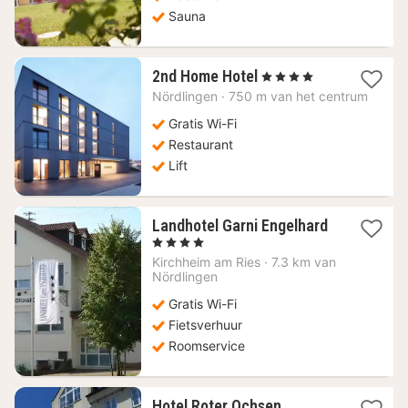
Sauna
1
2nd Home Hotel
, 4 Sterren
nacht
Nördlingen
·
750 m van het centrum
vanaf
117,01
Gratis Wi-Fi
€
Restaurant
Lift
Landhotel Garni Engelhard
1
, 4 Sterren
nacht
Kirchheim am Ries
·
7.3 km van
vanaf
Nördlingen
107,48
Gratis Wi-Fi
€
Fietsverhuur
Roomservice
Hotel Roter Ochsen