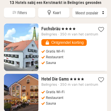
13
Hotels nabij een Kerstmarkt in Beilngries gevonden
Filters
Kaart
1
Fuchsbräu
, 4 Sterren
nacht
Beilngries
·
350 m van het centrum
vanaf
131,78
Ontgrendel korting
€
Gratis Wi-Fi
Restaurant
Sauna
1
Hotel Die Gams
, 4 Sterren
nacht
Beilngries
·
350 m van het centrum
vanaf
143,93
Gratis Wi-Fi
€
Restaurant
Sauna