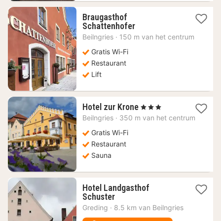
Braugasthof
1
Schattenhofer
nacht
Beilngries
·
150 m van het centrum
vanaf
126
Gratis Wi-Fi
€
Restaurant
Lift
1
Hotel zur Krone
, 3 Sterren
nacht
Beilngries
·
350 m van het centrum
vanaf
138,32
Gratis Wi-Fi
€
Restaurant
Sauna
Hotel Landgasthof
1
Schuster
nacht
Greding
·
8.5 km van Beilngries
vanaf