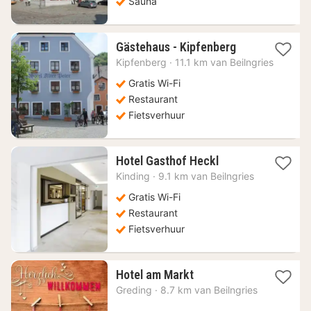
Sauna
1
Gästehaus - Kipfenberg
nacht
Kipfenberg
·
11.1 km van Beilngries
vanaf
67,29
Gratis Wi-Fi
€
Restaurant
Fietsverhuur
1
Hotel Gasthof Heckl
nacht
Kinding
·
9.1 km van Beilngries
vanaf
149,39
Gratis Wi-Fi
€
Restaurant
Fietsverhuur
1
Hotel am Markt
nacht
Greding
·
8.7 km van Beilngries
vanaf