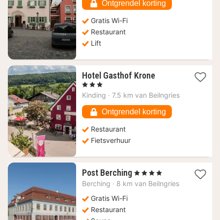
81,81
Ontgrendel korting
€
Gratis Wi-Fi
Restaurant
Lift
1
Hotel Gasthof Krone
nacht
, 3 Sterren
vanaf
Kinding
·
7.5 km van Beilngries
162,62
€
Ontgrendel korting
Restaurant
Fietsverhuur
1
Post Berching
, 4 Sterren
nacht
Berching
·
8 km van Beilngries
vanaf
145,51
Gratis Wi-Fi
€
Restaurant