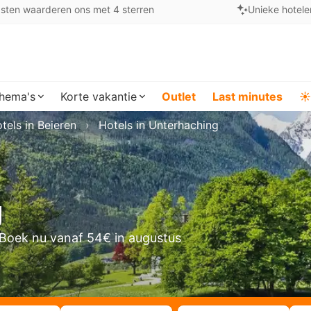
sten waarderen ons met 4 sterren
Unieke hotele
hema's
Korte vakantie
Outlet
Last minutes
☀️
tels in Beieren
Hotels in Unterhaching
g
Boek nu vanaf 54€ in augustus