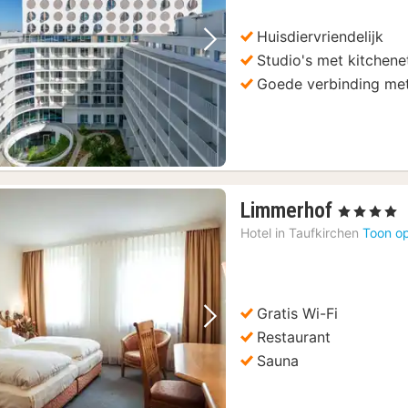
€
Huisdiervriendelijk
Vorige foto
Volgende foto
Studio's met kitchene
Goede verbinding met
1
Limmerhof
, 4 Sterren
nacht
Hotel in
Taufkirchen
Toon op
vanaf
114,91
€
Gratis Wi-Fi
Vorige foto
Volgende foto
Restaurant
Sauna