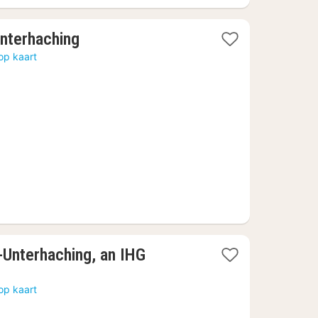
1
nterhaching
nacht
op kaart
vanaf
53,27
€
-Unterhaching, an IHG
op kaart