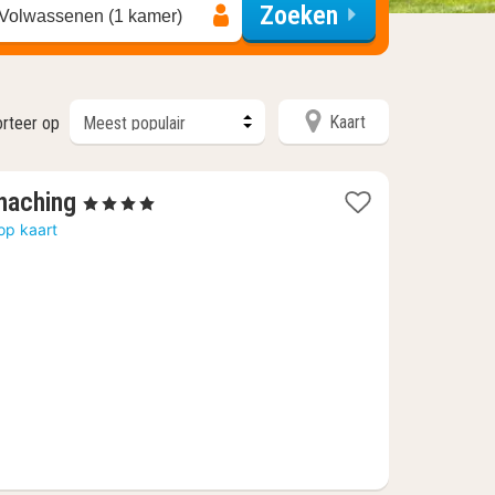
Zoeken
 Volwassenen (1 kamer)
Kaart
orteer op
1
haching
, 4 Sterren
nacht
op kaart
vanaf
83,84
€