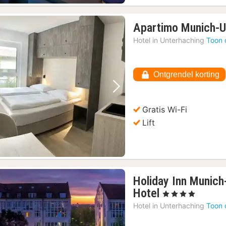
Apartimo Munich-U
Hotel in
Unterhaching
Toon 
Ontgrendel korting
Vorige foto
Volgende foto
Gratis Wi-Fi
Lift
Holiday Inn Munich
1
Hotel
, 4 Sterren
nacht
Hotel in
Unterhaching
Toon 
vanaf