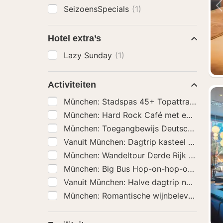
SeizoensSpecials
(1)
Hotel extra’s
Lazy Sunday
(1)
Activiteiten
München: Stadspas 45+ Topattracties en
München: Hard Rock Café met een vast m
München: Toegangbewijs Deutsches Mu
Vanuit München: Dagtrip kasteel Neuschw
München: Wandeltour Derde Rijk & Tweed
München: Big Bus Hop-on-hop-off-bustou
Vanuit München: Halve dagtrip naar de 
München: Romantische wijnbelevenis voor