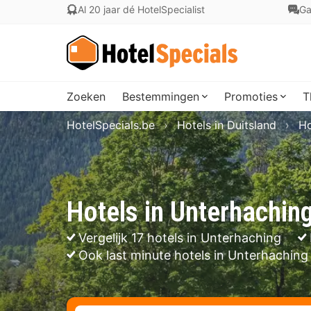
Al 20 jaar dé HotelSpecialist
Ga
Zoeken
Bestemmingen
Promoties
T
HotelSpecials.be
Hotels in Duitsland
Ho
Hotels in Unterhachin
Vergelijk 17 hotels in Unterhaching
Ook last minute hotels in Unterhaching