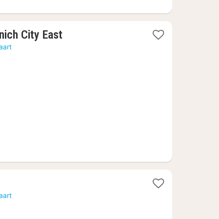
1
ich City East
nacht
aart
vanaf
62,10
€
t
aart
f
6