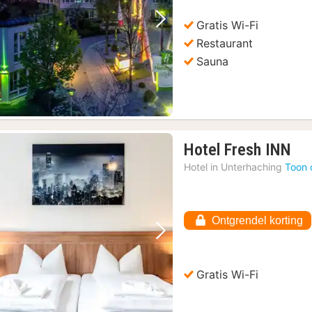
65,70
€
Gratis Wi-Fi
Vorige foto
Volgende foto
Restaurant
Sauna
1
Hotel Fresh INN
na
Hotel in
Unterhaching
Toon 
va
56
€
Ontgrendel korting
Vorige foto
Volgende foto
Gratis Wi-Fi