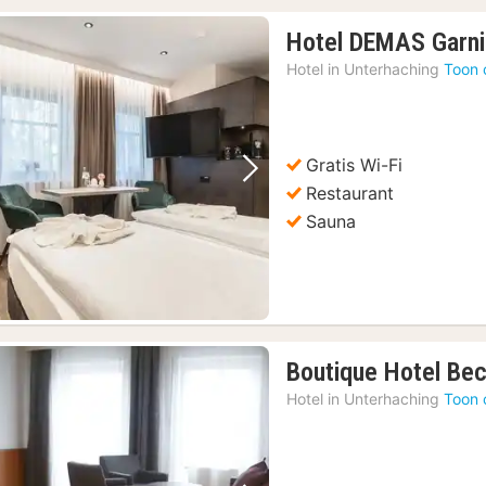
Hotel DEMAS Garni
Hotel in
Unterhaching
Toon 
Gratis Wi-Fi
Vorige foto
Volgende foto
Restaurant
Sauna
Boutique Hotel Be
Hotel in
Unterhaching
Toon 