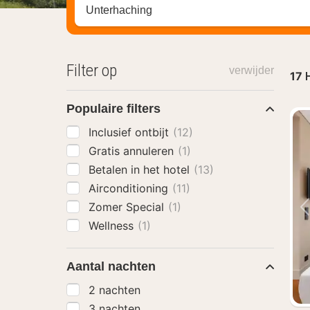
Zoek op hotel, regio of stad
Filter op
verwijder
17
H
Populaire filters
Inclusief ontbijt
(12)
Gratis annuleren
(1)
Betalen in het hotel
(13)
Airconditioning
(11)
Zomer Special
(1)
Wellness
(1)
Aantal nachten
2 nachten
3 nachten