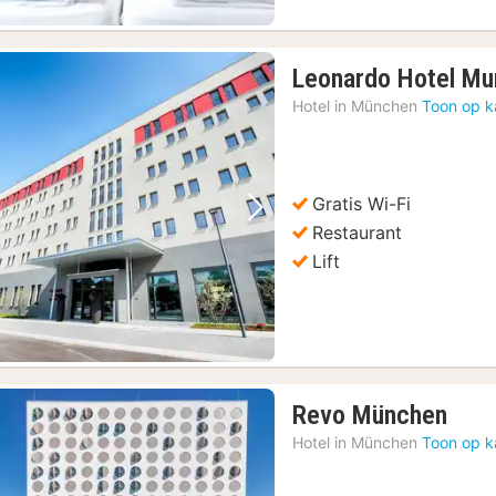
Leonardo Hotel Mun
Hotel in
München
Toon op k
Gratis Wi-Fi
Vorige foto
Volgende foto
Restaurant
Lift
1
Revo München
nach
Hotel in
München
Toon op k
vana
76,3