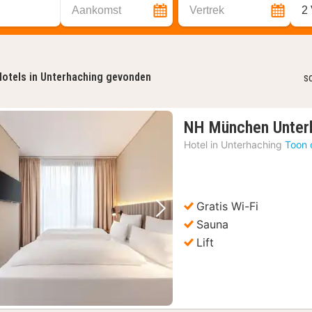
Aankomst
Vertrek
2
otels in Unterhaching gevonden
s
NH München Unter
Hotel in
Unterhaching
Toon 
Gratis Wi-Fi
Vorige foto
Volgende foto
Sauna
Lift