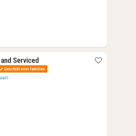
 and Serviced
Geschikt voor families
aart