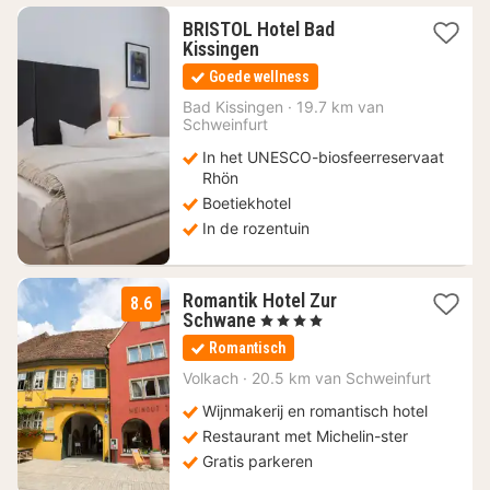
BRISTOL Hotel Bad
1
Kissingen
nacht
Goede wellness
vanaf
98
Bad Kissingen
·
19.7 km van
Schweinfurt
€
In het UNESCO-biosfeerreservaat
Rhön
Boetiekhotel
In de rozentuin
Romantik Hotel Zur
8.6
1
Schwane
, 4 Sterren
nacht
Romantisch
vanaf
163,90
Volkach
·
20.5 km van Schweinfurt
€
Wijnmakerij en romantisch hotel
Restaurant met Michelin-ster
Gratis parkeren