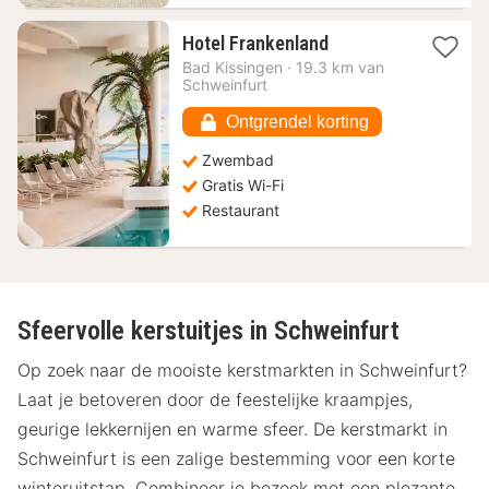
1
Hotel Frankenland
nacht
Bad Kissingen
·
19.3 km van
vanaf
Schweinfurt
137,91
€
Ontgrendel korting
Zwembad
Gratis Wi-Fi
Restaurant
Sfeervolle kerstuitjes in Schweinfurt
Op zoek naar de mooiste kerstmarkten in Schweinfurt?
Laat je betoveren door de feestelijke kraampjes,
geurige lekkernijen en warme sfeer. De kerstmarkt in
Schweinfurt is een zalige bestemming voor een korte
winteruitstap. Combineer je bezoek met een plezante