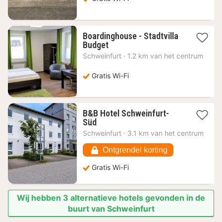
€
Boardinghouse - Stadtvilla
1
Budget
nacht
Schweinfurt
·
1.2 km van het centrum
vanaf
72,06
Gratis Wi-Fi
€
B&B Hotel Schweinfurt-
1
Süd
nacht
Schweinfurt
·
3.1 km van het centrum
vanaf
73,83
Ontgrendel korting
€
Gratis Wi-Fi
Wij hebben 3 alternatieve hotels gevonden in de
buurt van Schweinfurt