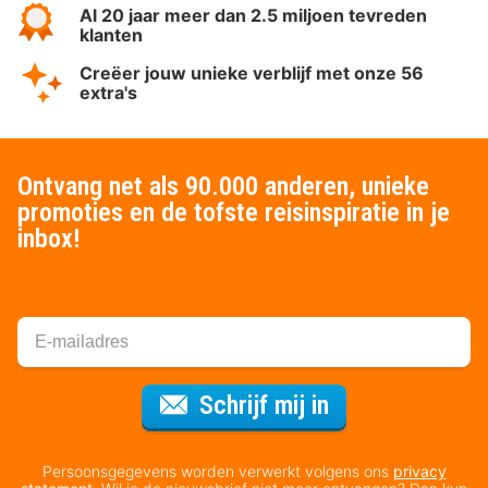
Al 20 jaar meer dan 2.5 miljoen tevreden
klanten
Creëer jouw unieke verblijf met onze 56
extra's
Ontvang net als 90.000 anderen, unieke
promoties en de tofste reisinspiratie in je
inbox!
Voor de nieuws
Schrijf mij in
Persoonsgegevens worden verwerkt volgens ons
privacy