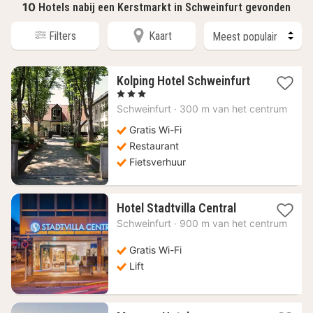
10
Hotels nabij een Kerstmarkt in Schweinfurt gevonden
Filters
Kaart
Kolping Hotel Schweinfurt
1
, 3 Sterren
nacht
Schweinfurt
·
300 m van het centrum
vanaf
82,57
Gratis Wi-Fi
€
Restaurant
Fietsverhuur
1
Hotel Stadtvilla Central
nacht
Schweinfurt
·
900 m van het centrum
vanaf
65,89
Gratis Wi-Fi
€
Lift