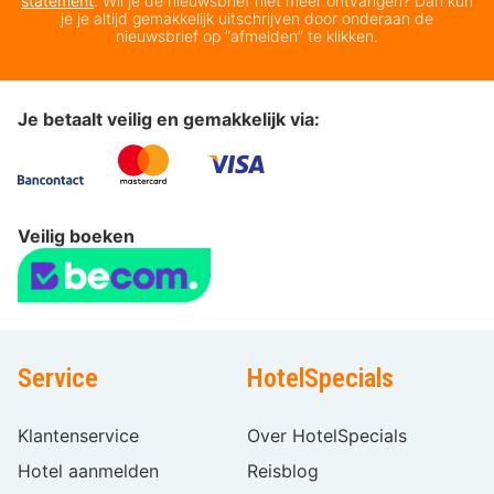
statement
. Wil je de nieuwsbrief niet meer ontvangen? Dan kun
je je altijd gemakkelijk uitschrijven door onderaan de
nieuwsbrief op “afmelden” te klikken.
Je betaalt veilig en gemakkelijk via:
Veilig boeken
Service
HotelSpecials
Klantenservice
Over HotelSpecials
Hotel aanmelden
Reisblog