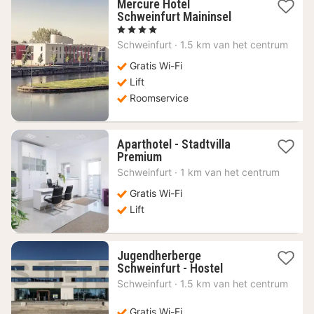
Mercure Hotel
1
Schweinfurt Maininsel
nacht
, 4 Sterren
vanaf
Schweinfurt
·
1.5 km van het centrum
64,49
€
Gratis Wi-Fi
Lift
Roomservice
Aparthotel - Stadtvilla
1
Premium
nacht
Schweinfurt
·
1 km van het centrum
vanaf
68,22
Gratis Wi-Fi
€
Lift
Jugendherberge
1
Schweinfurt - Hostel
nacht
Schweinfurt
·
1.5 km van het centrum
vanaf
66,45
Gratis Wi-Fi