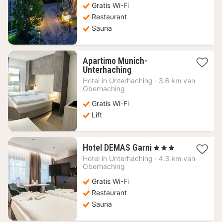
Gratis Wi-Fi
€
Restaurant
Sauna
Apartimo Munich-
1
Unterhaching
nacht
Hotel in
Unterhaching
·
3.6 km van
vanaf
Oberhaching
56,30
Gratis Wi-Fi
€
Lift
1
Hotel DEMAS Garni
, 3 Sterren
nacht
Hotel in
Unterhaching
·
4.3 km van
vanaf
Oberhaching
64,76
Gratis Wi-Fi
€
Restaurant
Sauna