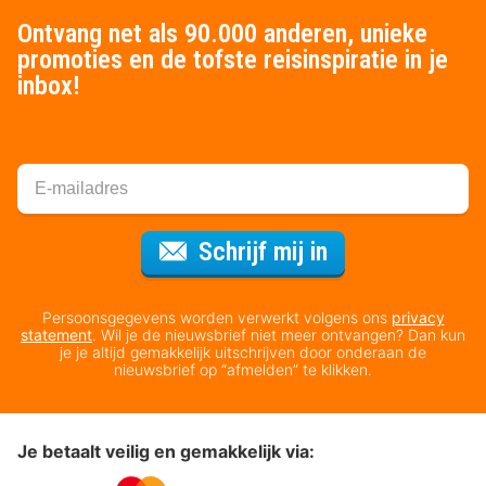
Ontvang net als 90.000 anderen, unieke
promoties en de tofste reisinspiratie in je
inbox!
Voor de nieuws
Schrijf mij in
Persoonsgegevens worden verwerkt volgens ons
privacy
statement
. Wil je de nieuwsbrief niet meer ontvangen? Dan kun
je je altijd gemakkelijk uitschrijven door onderaan de
nieuwsbrief op “afmelden” te klikken.
Je betaalt veilig en gemakkelijk via: