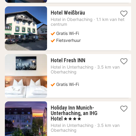
1
Hotel Weißbräu
nacht
Hotel in
Oberhaching
·
1.1 km van het
vanaf
centrum
99,37
Gratis Wi-Fi
€
Fietsverhuur
1
Hotel Fresh INN
nacht
Hotel in
Unterhaching
·
3.5 km van
vanaf
Oberhaching
62,24
€
Gratis Wi-Fi
Holiday Inn Munich-
Unterhaching, an IHG
1
Hotel
, 4 Sterren
nacht
Hotel in
Unterhaching
·
3.5 km van
vanaf
Oberhaching
65,70