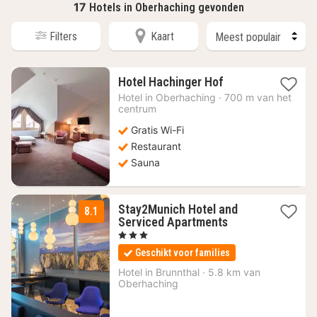
17
Hotels in Oberhaching gevonden
Filters
Kaart
1
Hotel Hachinger Hof
nacht
Hotel in
Oberhaching
·
700 m van het
vanaf
centrum
162,45
Gratis Wi-Fi
€
Restaurant
Sauna
Stay2Munich Hotel and
8.1
1
Serviced Apartments
nacht
, 3 Sterren
vanaf
Geschikt voor families
99
€
Hotel in
Brunnthal
·
5.8 km van
Oberhaching