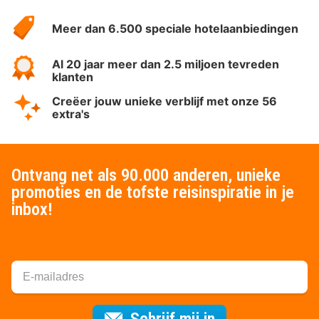
HotelSpecials
Meer dan 6.500 speciale hotelaanbiedingen
Al 20 jaar meer dan 2.5 miljoen tevreden
klanten
Creëer jouw unieke verblijf met onze 56
extra's
Ontvang net als 90.000 anderen, unieke
promoties en de tofste reisinspiratie in je
inbox!
Voor de nieuws
Schrijf mij in