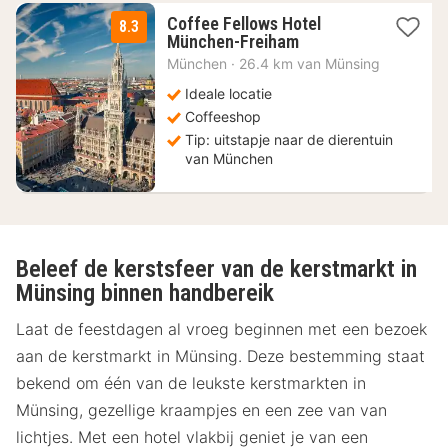
Coffee Fellows Hotel
8.3
2
München-Freiham
nachten
München
·
26.4 km van Münsing
vanaf
69
Ideale locatie
€
Coffeeshop
Tip: uitstapje naar de dierentuin
van München
Beleef de kerstsfeer van de kerstmarkt in
Münsing binnen handbereik
Laat de feestdagen al vroeg beginnen met een bezoek
aan de kerstmarkt in Münsing. Deze bestemming staat
bekend om één van de leukste kerstmarkten in
Münsing, gezellige kraampjes en een zee van van
lichtjes. Met een hotel vlakbij geniet je van een