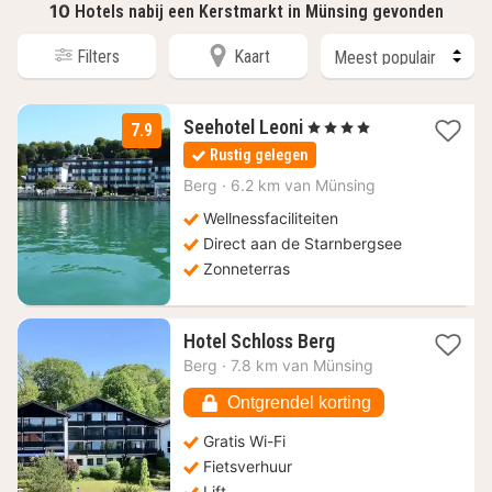
10
Hotels nabij een Kerstmarkt in Münsing gevonden
Filters
Kaart
2
Seehotel Leoni
, 4 Sterren
7.9
nachten
Rustig gelegen
vanaf
154,50
Berg
·
6.2 km van Münsing
€
Wellnessfaciliteiten
Direct aan de Starnbergsee
Zonneterras
1
Hotel Schloss Berg
nacht
Berg
·
7.8 km van Münsing
vanaf
155,05
Ontgrendel korting
€
Gratis Wi-Fi
Fietsverhuur
Lift