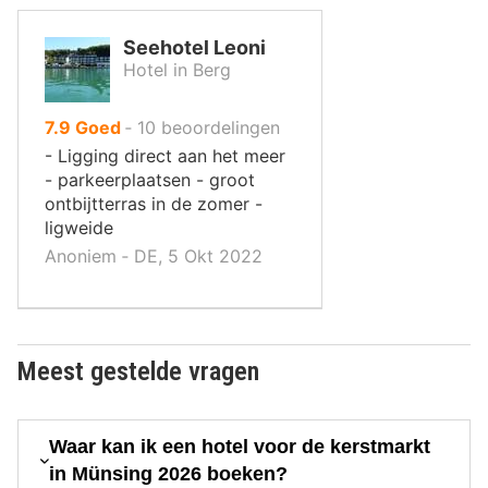
Seehotel Leoni
Hotel in Berg
uit
7.9
Goed
‐
10
beoordelingen
10
- Ligging direct aan het meer
,
- parkeerplaatsen - groot
ontbijtterras in de zomer -
ligweide
Anoniem ‐ DE, 5 Okt 2022
Meest gestelde vragen
Waar kan ik een hotel voor de kerstmarkt
in Münsing 2026 boeken?