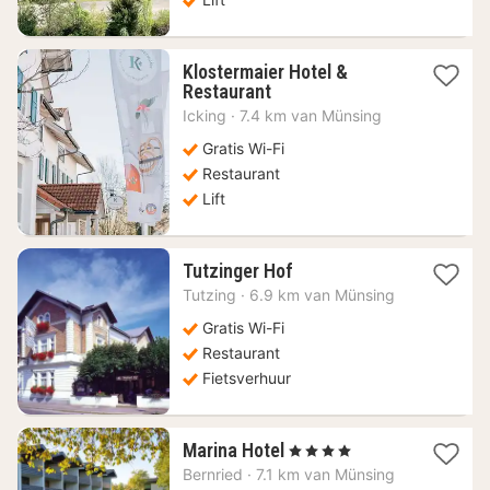
Klostermaier Hotel &
1
Restaurant
nacht
Icking
·
7.4 km van Münsing
vanaf
155,39
Gratis Wi-Fi
€
Restaurant
Lift
1
Tutzinger Hof
nacht
Tutzing
·
6.9 km van Münsing
vanaf
134,86
Gratis Wi-Fi
€
Restaurant
Fietsverhuur
1
Marina Hotel
, 4 Sterren
nacht
Bernried
·
7.1 km van Münsing
vanaf