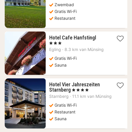
187,97
Zwembad
€
Gratis Wi-Fi
Restaurant
1
Hotel Cafe Hanfstingl
nacht
, 3 Sterren
vanaf
Egling
·
8.3 km van Münsing
133,13
€
Gratis Wi-Fi
Sauna
Hotel Vier Jahreszeiten
1
Starnberg
, 4 Sterren
nacht
Starnberg
·
11.1 km van Münsing
vanaf
229,34
Gratis Wi-Fi
€
Restaurant
Sauna