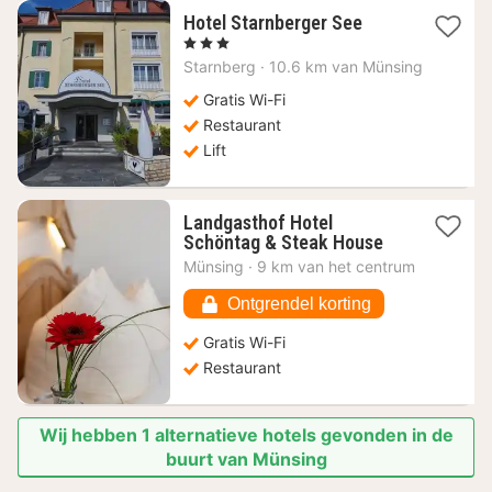
1
Hotel Starnberger See
nacht
, 3 Sterren
vanaf
Starnberg
·
10.6 km van Münsing
136,61
€
Gratis Wi-Fi
Restaurant
Lift
Landgasthof Hotel
1
Schöntag & Steak House
nacht
Münsing
·
9 km van het centrum
vanaf
160,46
Ontgrendel korting
€
Gratis Wi-Fi
Restaurant
Wij hebben 1 alternatieve hotels gevonden in de
buurt van Münsing