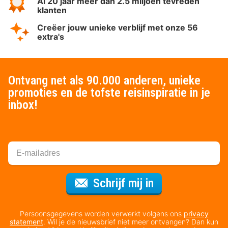
Al 20 jaar meer dan 2.5 miljoen tevreden
klanten
Creëer jouw unieke verblijf met onze 56
extra's
Ontvang net als 90.000 anderen, unieke
promoties en de tofste reisinspiratie in je
inbox!
Voor de nieuws
Schrijf mij in
Persoonsgegevens worden verwerkt volgens ons
privacy
statement
. Wil je de nieuwsbrief niet meer ontvangen? Dan kun