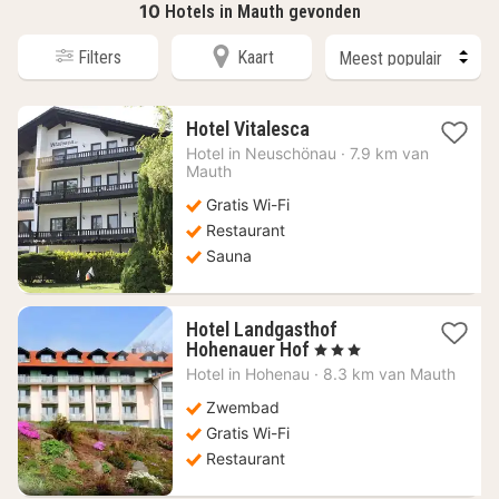
10
Hotels in Mauth gevonden
Filters
Kaart
1
Hotel Vitalesca
nacht
Hotel in
Neuschönau
·
7.9 km van
vanaf
Mauth
62,62
Gratis Wi-Fi
€
Restaurant
Sauna
Hotel Landgasthof
1
Hohenauer Hof
, 3 Sterren
nacht
Hotel in
Hohenau
·
8.3 km van Mauth
vanaf
126,17
Zwembad
€
Gratis Wi-Fi
Restaurant