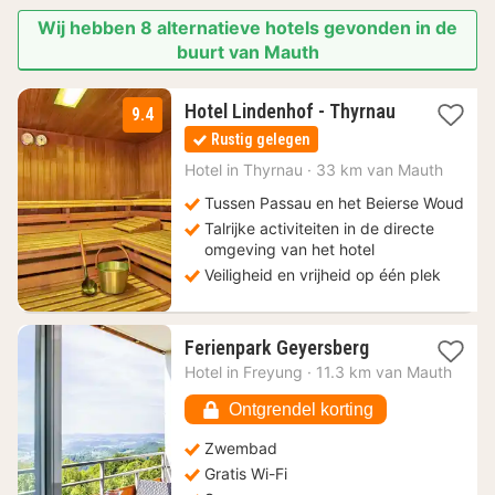
Wij hebben 8 alternatieve hotels gevonden in de
buurt van Mauth
Hotel Lindenhof - Thyrnau
9.4
1
Rustig gelegen
nacht
vanaf
Hotel in
Thyrnau
·
33 km van Mauth
115
Tussen Passau en het Beierse Woud
€
Talrijke activiteiten in de directe
omgeving van het hotel
Veiligheid en vrijheid op één plek
1
Ferienpark Geyersberg
nacht
Hotel in
Freyung
·
11.3 km van Mauth
vanaf
93,43
Ontgrendel korting
€
Zwembad
Gratis Wi-Fi