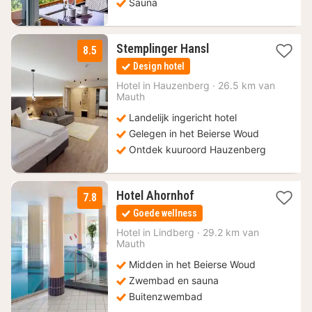
Sauna
1
Stemplinger Hansl
8.5
nacht
Design hotel
vanaf
90
Hotel in
Hauzenberg
·
26.5 km van
Mauth
€
Landelijk ingericht hotel
Gelegen in het Beierse Woud
Ontdek kuuroord Hauzenberg
1
Hotel Ahornhof
7.8
nacht
Goede wellness
vanaf
99
Hotel in
Lindberg
·
29.2 km van
Mauth
€
Midden in het Beierse Woud
Zwembad en sauna
Buitenzwembad