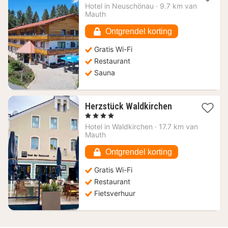
nacht
Hotel in
Neuschönau
·
9.7 km van
vanaf
Mauth
171,53
€
Ontgrendel korting
Gratis Wi-Fi
Restaurant
Sauna
1
Herzstück Waldkirchen
nacht
, 4 Sterren
vanaf
Hotel in
Waldkirchen
·
17.7 km van
118,66
Mauth
€
Ontgrendel korting
Gratis Wi-Fi
Restaurant
Fietsverhuur