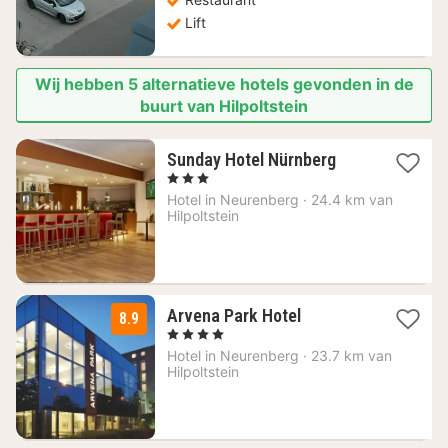
€
Lift
Wij hebben 5 alternatieve hotels gevonden in de
buurt van Hilpoltstein
2
Sunday Hotel Nürnberg
nachten
, 3 Sterren
vanaf
Hotel in
Neurenberg
·
24.4 km van
94
Hilpoltstein
€
1
Arvena Park Hotel
8.9
nacht
, 4 Sterren
vanaf
Hotel in
Neurenberg
·
23.7 km van
91
Hilpoltstein
€