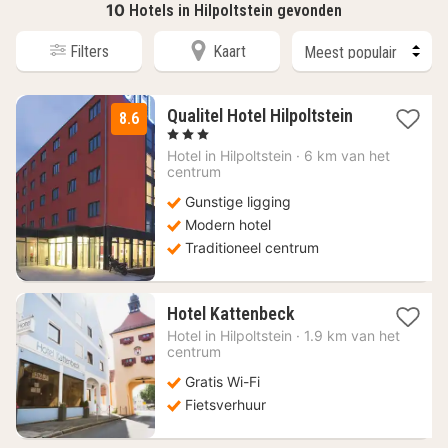
10
Hotels in Hilpoltstein gevonden
Filters
Kaart
1
Qualitel Hotel Hilpoltstein
8.6
nacht
, 3 Sterren
vanaf
Hotel in
Hilpoltstein
·
6 km van het
91,80
centrum
€
Gunstige ligging
Modern hotel
Traditioneel centrum
1
Hotel Kattenbeck
nacht
Hotel in
Hilpoltstein
·
1.9 km van het
vanaf
centrum
115,43
Gratis Wi-Fi
€
Fietsverhuur