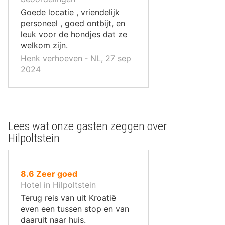
,
Goede locatie , vriendelijk
personeel , goed ontbijt, en
leuk voor de hondjes dat ze
welkom zijn.
Henk verhoeven ‐ NL, 27 sep
2024
Lees wat onze gasten zeggen over
Hilpoltstein
uit
8.6
Zeer goed
10
Hotel in Hilpoltstein
,
Terug reis van uit Kroatië
even een tussen stop en van
daaruit naar huis.