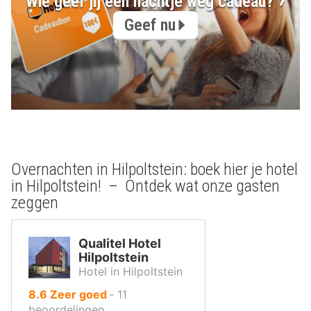
Wie geef jij een nachtje weg cadeau?
Geef nu
Overnachten in Hilpoltstein: boek hier je hotel
in Hilpoltstein! – Ontdek wat onze gasten
zeggen
Qualitel Hotel
Hilpoltstein
Hotel in Hilpoltstein
uit
8.6
Zeer goed
‐
11
10
beoordelingen