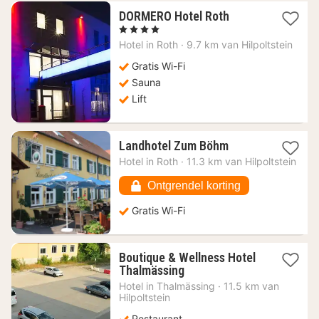
1
DORMERO Hotel Roth
nacht
, 4 Sterren
vanaf
Hotel in
Roth
·
9.7 km van Hilpoltstein
67,98
€
Gratis Wi-Fi
Sauna
Lift
1
Landhotel Zum Böhm
nacht
Hotel in
Roth
·
11.3 km van Hilpoltstein
vanaf
114,42
Ontgrendel korting
€
Gratis Wi-Fi
Boutique & Wellness Hotel
1
Thalmässing
nacht
Hotel in
Thalmässing
·
11.5 km van
vanaf
Hilpoltstein
84,11
Restaurant