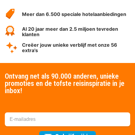
Over
HotelSpecials
Meer dan 6.500 speciale hotelaanbiedingen
Al 20 jaar meer dan 2.5 miljoen tevreden
klanten
Creëer jouw unieke verblijf met onze 56
extra's
Ontvang net als 90.000 anderen, unieke
promoties en de tofste reisinspiratie in je
inbox!