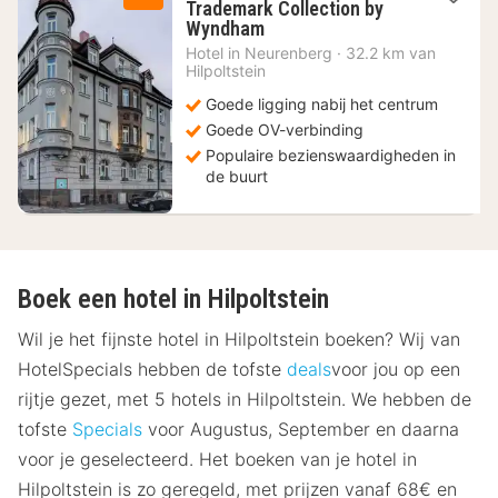
Trademark Collection by
1
Wyndham
nacht
Hotel in
Neurenberg
·
32.2 km van
vanaf
Hilpoltstein
58,88
Goede ligging nabij het centrum
€
Goede OV-verbinding
Populaire bezienswaardigheden in
de buurt
Boek een hotel in Hilpoltstein
Wil je het fijnste hotel in Hilpoltstein boeken? Wij van
HotelSpecials hebben de tofste
deals
voor jou op een
rijtje gezet, met 5 hotels in Hilpoltstein. We hebben de
tofste
Specials
voor Augustus, September en daarna
voor je geselecteerd. Het boeken van je hotel in
Hilpoltstein is zo geregeld, met prijzen vanaf 68€ en