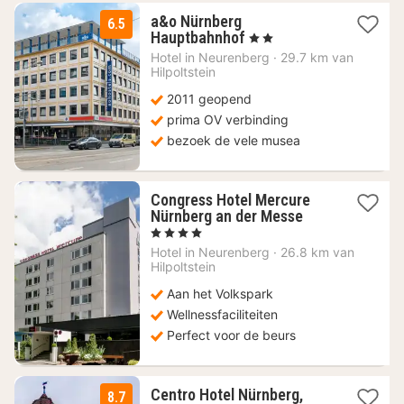
a&o Nürnberg
6.5
2
Hauptbahnhof
, 2 Sterren
nachten
Hotel in
Neurenberg
·
29.7 km van
vanaf
Hilpoltstein
82,09
2011 geopend
€
prima OV verbinding
bezoek de vele musea
Congress Hotel Mercure
1
Nürnberg an der Messe
nacht
, 4 Sterren
vanaf
Hotel in
Neurenberg
·
26.8 km van
89
Hilpoltstein
€
Aan het Volkspark
Wellnessfaciliteiten
Perfect voor de beurs
Centro Hotel Nürnberg,
8.7