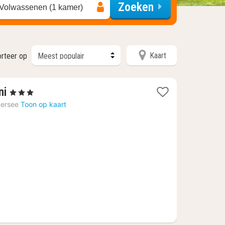
Zoeken
 Volwassenen (1 kamer)
Kaart
orteer op
1
ni
, 3 Sterren
nacht
ersee
Toon op kaart
vanaf
174,95
€