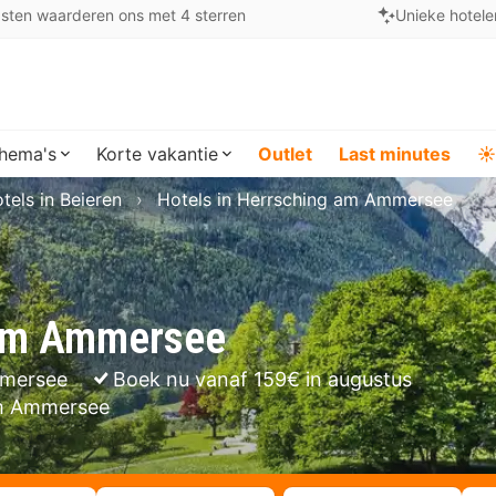
sten waarderen ons met 4 sterren
Unieke hotele
hema's
Korte vakantie
Outlet
Last minutes
☀️
tels in Beieren
Hotels in Herrsching am Ammersee
 am Ammersee
mmersee
Boek nu vanaf 159€ in augustus
am Ammersee