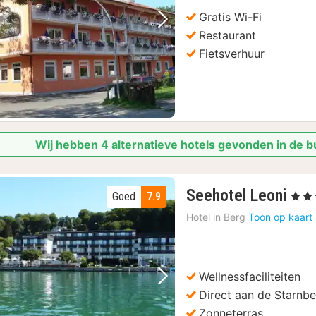
Gratis Wi-Fi
Vorige foto
Volgende foto
Restaurant
Fietsverhuur
Wij hebben 4 alternatieve hotels gevonden in de
2
Seehotel Leoni
Goed
7.9
, 4 Ste
nac
Hotel in
Berg
Toon op kaart
van
159
€
Wellnessfaciliteiten
Vorige foto
Volgende foto
Direct aan de Starnb
Zonneterras