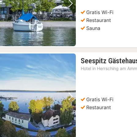
Vorige foto
Volgende foto
Gratis Wi-Fi
Restaurant
Sauna
Seespitz Gästehau
Hotel in
Herrsching am Amm
Gratis Wi-Fi
Vorige foto
Volgende foto
Restaurant