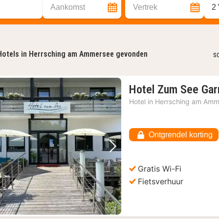
Aankomst
Vertrek
2
Hotels in Herrsching am Ammersee gevonden
s
Hotel Zum See Gar
Hotel in
Herrsching am Amm
Ontgrendel korting
Vorige foto
Volgende foto
Gratis Wi-Fi
Fietsverhuur