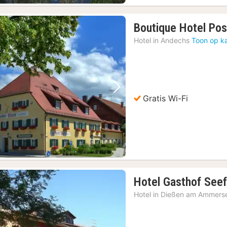
Boutique Hotel Pos
Hotel in
Andechs
Toon op k
Vorige foto
Volgende foto
Gratis Wi-Fi
Hotel Gasthof Seef
Hotel in
Dießen am Ammers