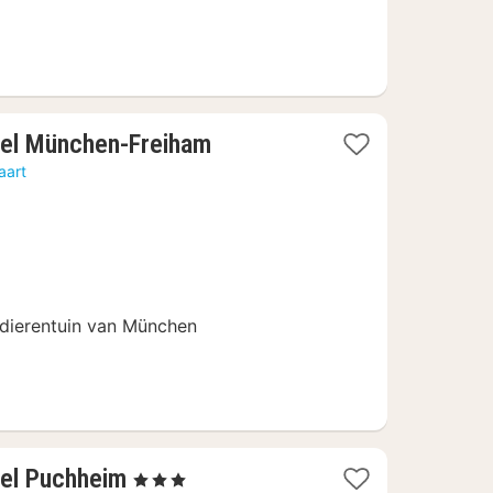
2
tel München-Freiham
nachten
aart
vanaf
69
€
e dierentuin van München
2
tel Puchheim
, 3 Sterren