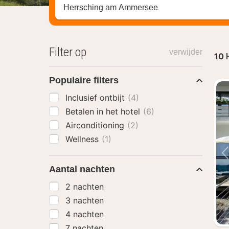
Zoek op hotel, regio of stad
Filter op
verwijder
10
Populaire filters
Inclusief ontbijt
(4)
Betalen in het hotel
(6)
Airconditioning
(2)
Wellness
(1)
Aantal nachten
2 nachten
3 nachten
4 nachten
7 nachten