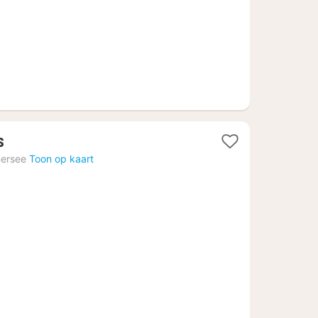
1
s
nacht
ersee
Toon op kaart
vanaf
180
€