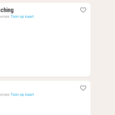
1
sching
nacht
ersee
Toon op kaart
vanaf
169,94
€
cht
ersee
Toon op kaart
naf
4,58