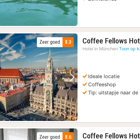
Coffee Fellows Ho
Zeer goed
8.3
Hotel in
München
Toon op k
Ideale locatie
Vorige foto
Volgende foto
Coffeeshop
Tip: uitstapje naar d
Coffee Fellows Ho
Zeer goed
8.6