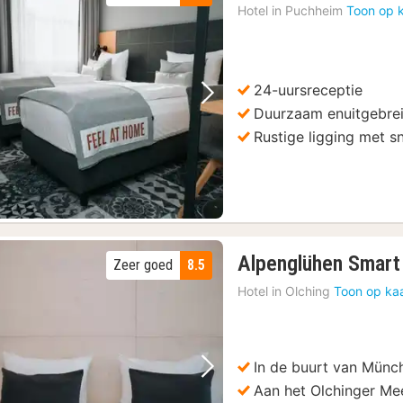
Hotel in
Puchheim
Toon op 
24-uursreceptie
Vorige foto
Volgende foto
Duurzaam enuitgebrei
Rustige ligging met s
Alpenglühen Smart
Zeer goed
8.5
Hotel in
Olching
Toon op ka
In de buurt van Münc
Vorige foto
Volgende foto
Aan het Olchinger Me