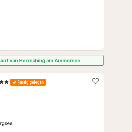
€
 buurt van Herrsching am Ammersee
rren
Rustig gelegen
hten
af
,50
ergsee