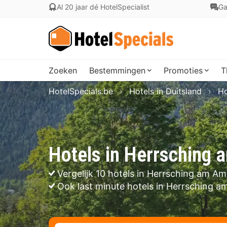
Al 20 jaar dé HotelSpecialist
Ga
Zoeken
Bestemmingen
Promoties
T
HotelSpecials.be
Hotels in Duitsland
Ho
Hotels in Herrsching
Vergelijk 10 hotels in Herrsching am A
Ook last minute hotels in Herrsching 