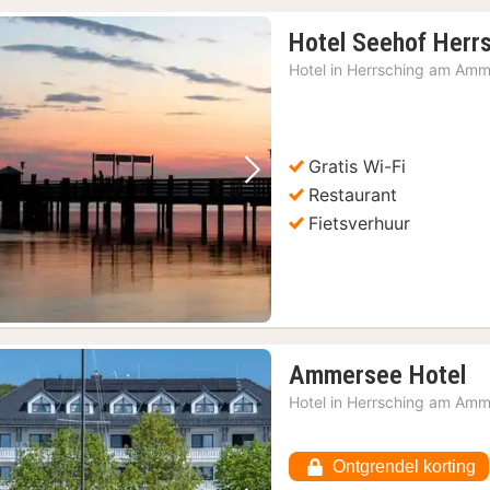
Hotel Seehof Herr
Hotel in
Herrsching am Amm
Gratis Wi-Fi
Vorige foto
Volgende foto
Restaurant
Fietsverhuur
1
Ammersee Hotel
na
Hotel in
Herrsching am Amm
va
23
Ontgrendel korting
€