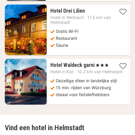
1
Hotel Drei Lilien
nacht
Hotel in
Werbach
·
11.5 km van
vanaf
Helmstadt
111,21
Gratis Wi-Fi
€
Restaurant
Sauna
1
Hotel Waldeck garni
, 3 Sterren
nacht
Hotel in
Kist
·
10.2 km van Helmstadt
vanaf
91
Gezellige sfeer in landelijke stijl
€
15 min. rijden van Würzburg
Ideaal voor fietsliefhebbers
Vind een hotel in Helmstadt