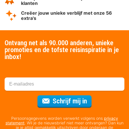
klanten
Creëer jouw unieke verblijf met onze 56
extra's
Ontvang net als 90.000 anderen, unieke
promoties en de tofste reisinspiratie in je
inbox!
Voor de nieuws
Schrijf mij in
Persoonsgegevens worden verwerkt volgens ons
privacy
statement
. Wil je de nieuwsbrief niet meer ontvangen? Dan kun
je je altijd gemakkelijk uitschrijven door onderaan de