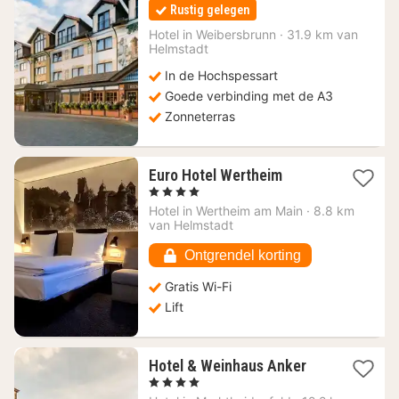
nacht
Rustig gelegen
vanaf
127
Hotel in
Weibersbrunn
·
31.9 km van
Helmstadt
€
In de Hochspessart
Goede verbinding met de A3
Zonneterras
1
Euro Hotel Wertheim
nacht
, 4 Sterren
vanaf
Hotel in
Wertheim am Main
·
8.8 km
107,95
van Helmstadt
€
Ontgrendel korting
Gratis Wi-Fi
Lift
1
Hotel & Weinhaus Anker
nacht
, 4 Sterren
vanaf