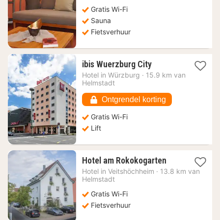
Gratis Wi-Fi
Sauna
Fietsverhuur
1
ibis Wuerzburg City
nacht
Hotel in
Würzburg
·
15.9 km van
vanaf
Helmstadt
56,36
€
Ontgrendel korting
Gratis Wi-Fi
Lift
1
Hotel am Rokokogarten
nacht
Hotel in
Veitshöchheim
·
13.8 km van
vanaf
Helmstadt
101,41
Gratis Wi-Fi
€
Fietsverhuur