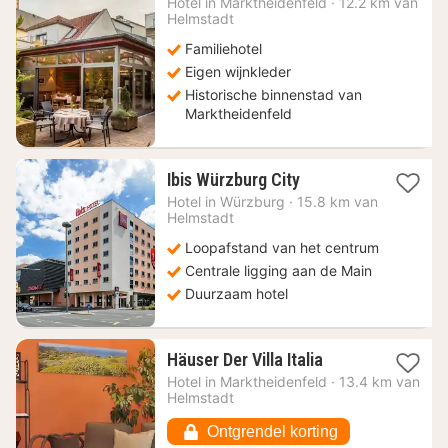
Hotel in
Marktheidenfeld
·
12.2 km van
146,40
Helmstadt
€
Familiehotel
Eigen wijnkleder
Historische binnenstad van
Marktheidenfeld
1
Ibis Würzburg City
nacht
Hotel in
Würzburg
·
15.8 km van
vanaf
Helmstadt
89
Loopafstand van het centrum
€
Centrale ligging aan de Main
Duurzaam hotel
1
Häuser Der Villa Italia
nacht
Hotel in
Marktheidenfeld
·
13.4 km van
vanaf
Helmstadt
80,71
€
Ontgrendel korting