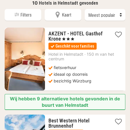
10
Hotels in Helmstadt gevonden
Filters
Kaart
AKZENT - HOTEL Gasthof
1
Krone
, 3 Sterren
nacht
Geschikt voor families
vanaf
105,02
Hotel in
Helmstadt
·
150 m van het
centrum
€
fietsverhuur
ideaal op doorreis
bezichtig Würzburg
Wij hebben 9 alternatieve hotels gevonden in de
buurt van Helmstadt
Best Western Hotel
1
Brunnenhof