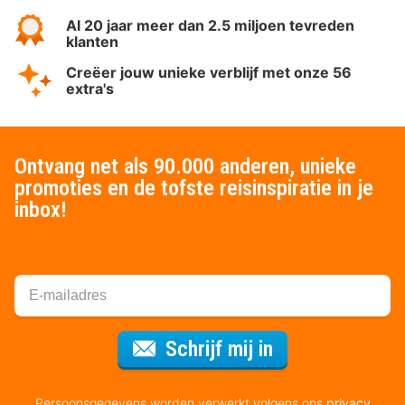
Al 20 jaar meer dan 2.5 miljoen tevreden
klanten
Creëer jouw unieke verblijf met onze 56
extra's
Ontvang net als 90.000 anderen, unieke
promoties en de tofste reisinspiratie in je
inbox!
Voor de nieuws
Schrijf mij in
Persoonsgegevens worden verwerkt volgens ons
privacy