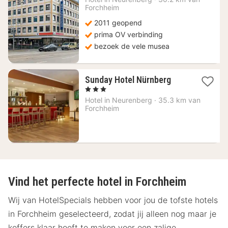
vanaf
Forchheim
82,09
2011 geopend
€
prima OV verbinding
bezoek de vele musea
2
Sunday Hotel Nürnberg
nachten
, 3 Sterren
vanaf
Hotel in
Neurenberg
·
35.3 km van
94
Forchheim
€
Vind het perfecte hotel in Forchheim
Wij van HotelSpecials hebben voor jou de tofste hotels
in Forchheim geselecteerd, zodat jij alleen nog maar je
koffers klaar hoeft te maken voor een zalige