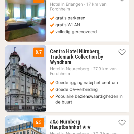
nacht
Hotel in
Erlangen
·
17 km van
vanaf
Forchheim
85
gratis parkeren
€
gratis WLAN
volledig gerenoveerd
Centro Hotel Nürnberg,
8.7
Trademark Collection by
1
Wyndham
nacht
Hotel in
Neurenberg
·
27.9 km van
vanaf
Forchheim
58,88
Goede ligging nabij het centrum
€
Goede OV-verbinding
Populaire bezienswaardigheden in
de buurt
a&o Nürnberg
6.5
2
Hauptbahnhof
, 2 Sterren
nachten
Hotel in
Neurenberg
·
30.2 km van