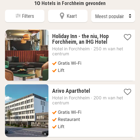
10
Hotels in Forchheim gevonden
Filters
Kaart
Holiday Inn - the niu, Hop
1
Forchheim, an IHG Hotel
nacht
Hotel in
Forchheim
·
250 m van het
vanaf
centrum
55,92
Gratis Wi-Fi
€
Lift
1
Arivo Aparthotel
nacht
Hotel in
Forchheim
·
200 m van het
vanaf
centrum
83,79
Gratis Wi-Fi
€
Restaurant
Lift