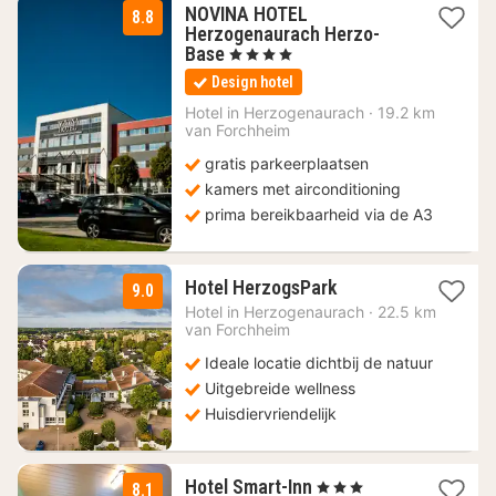
NOVINA HOTEL
8.8
Herzogenaurach Herzo-
1
Base
, 4 Sterren
nacht
Design hotel
vanaf
99
Hotel in
Herzogenaurach
·
19.2 km
van Forchheim
€
gratis parkeerplaatsen
kamers met airconditioning
prima bereikbaarheid via de A3
2
Hotel HerzogsPark
9.0
nachten
Hotel in
Herzogenaurach
·
22.5 km
vanaf
van Forchheim
89
Ideale locatie dichtbij de natuur
€
Uitgebreide wellness
Huisdiervriendelijk
1
Hotel Smart-Inn
, 3 Sterren
8.1