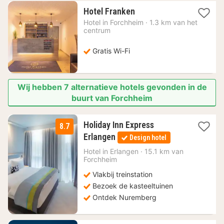
1
Hotel Franken
nacht
Hotel in
Forchheim
·
1.3 km van het
vanaf
centrum
89,09
€
Gratis Wi-Fi
Wij hebben 7 alternatieve hotels gevonden in de
buurt van Forchheim
Holiday Inn Express
8.7
1
Erlangen
Design hotel
nacht
vanaf
Hotel in
Erlangen
·
15.1 km van
Forchheim
115
€
Vlakbij treinstation
Bezoek de kasteeltuinen
Ontdek Nuremberg