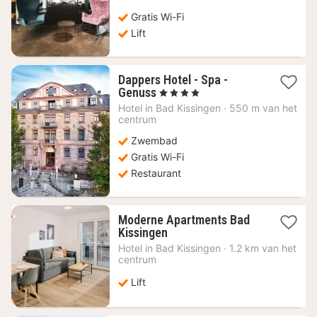
108,98
Gratis Wi-Fi
€
Lift
Dappers Hotel - Spa -
1
Genuss
, 4 Sterren
nacht
Hotel in
Bad Kissingen
·
550 m van het
vanaf
centrum
118,11
Zwembad
€
Gratis Wi-Fi
Restaurant
Moderne Apartments Bad
1
Kissingen
nacht
Hotel in
Bad Kissingen
·
1.2 km van het
vanaf
centrum
83,65
€
Lift