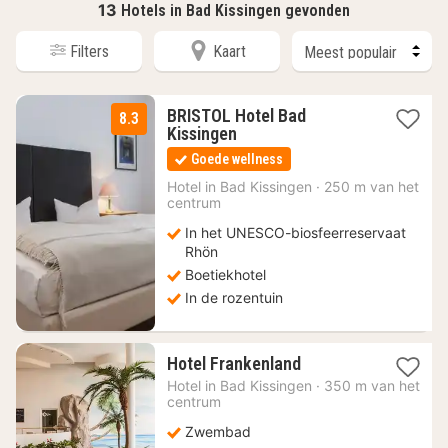
13
Hotels in Bad Kissingen gevonden
Filters
Kaart
BRISTOL Hotel Bad
8.3
1
Kissingen
nacht
Goede wellness
vanaf
98
Hotel in
Bad Kissingen
·
250 m van het
centrum
€
In het UNESCO-biosfeerreservaat
Rhön
Boetiekhotel
In de rozentuin
1
Hotel Frankenland
nacht
Hotel in
Bad Kissingen
·
350 m van het
vanaf
centrum
137,91
Zwembad
€