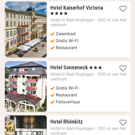
1
Hotel Kaiserhof Victoria
nacht
, 4 Sterren
vanaf
Hotel in
Bad Kissingen
·
350 m van het
203,43
centrum
€
Zwembad
Gratis Wi-Fi
Restaurant
1
Hotel Sonneneck
, 3 Sterren
nacht
Hotel in
Bad Kissingen
·
550 m van het
vanaf
centrum
108,67
Gratis Wi-Fi
€
Restaurant
Fietsverhuur
1
Hotel Rhönkitz
nacht
Hotel in
Bad Kissingen
·
250 m van het
vanaf
centrum