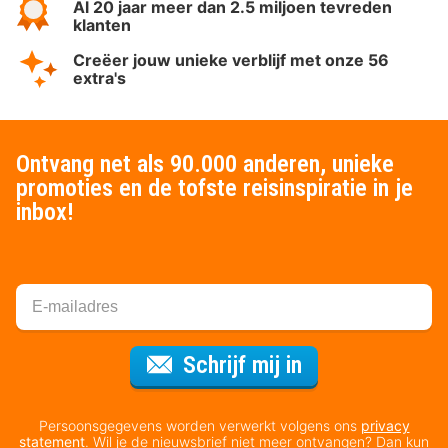
Al 20 jaar meer dan 2.5 miljoen tevreden
klanten
Creëer jouw unieke verblijf met onze 56
extra's
Ontvang net als 90.000 anderen, unieke
promoties en de tofste reisinspiratie in je
inbox!
Voor de nieuws
Schrijf mij in
Persoonsgegevens worden verwerkt volgens ons
privacy
statement
. Wil je de nieuwsbrief niet meer ontvangen? Dan kun