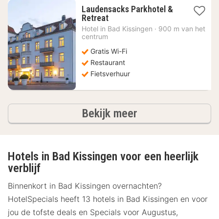
Laudensacks Parkhotel &
1
Retreat
nacht
Hotel in
Bad Kissingen
·
900 m van het
vanaf
centrum
212,11
Gratis Wi-Fi
€
Restaurant
Fietsverhuur
hotels
Bekijk meer
Hotels in Bad Kissingen voor een heerlijk
verblijf
Binnenkort in Bad Kissingen overnachten?
HotelSpecials heeft 13 hotels in Bad Kissingen en voor
jou de tofste deals en Specials voor Augustus,