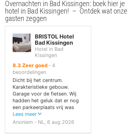
Overnachten in Bad Kissingen: boek hier je
hotel in Bad Kissingen! – Ontdek wat onze
gasten zeggen
BRISTOL Hotel
Bad Kissingen
Hotel in Bad
Kissingen
uit
8.3
Zeer goed
‐
4
10
beoordelingen
,
Dicht bij het centrum.
Karakteristieke gebouw.
Garage voor de fietsen. Wij
hadden het geluk dat er nog
een parkeerplaats vrij was
achter het hotel.
Lees meer
Anoniem ‐ NL, 6 aug 2026