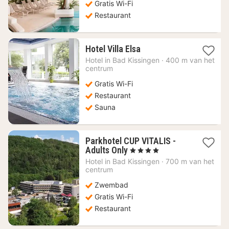
Gratis Wi-Fi
Restaurant
1
Hotel Villa Elsa
nacht
Hotel in
Bad Kissingen
·
400 m van het
vanaf
centrum
109,37
Gratis Wi-Fi
€
Restaurant
Sauna
Parkhotel CUP VITALIS -
1
Adults Only
, 4 Sterren
nacht
Hotel in
Bad Kissingen
·
700 m van het
vanaf
centrum
183,15
Zwembad
€
Gratis Wi-Fi
Restaurant