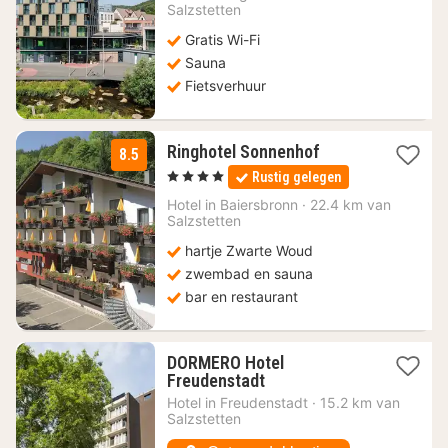
vanaf
Salzstetten
66,72
Gratis Wi-Fi
€
Sauna
Fietsverhuur
1
Ringhotel Sonnenhof
8.5
nacht
, 4 Sterren
Rustig gelegen
vanaf
146
Hotel in
Baiersbronn
·
22.4 km van
Salzstetten
€
hartje Zwarte Woud
zwembad en sauna
bar en restaurant
DORMERO Hotel
1
Freudenstadt
nacht
Hotel in
Freudenstadt
·
15.2 km van
vanaf
Salzstetten
47,89