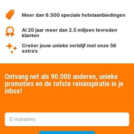
Over
HotelSpecials
Meer dan 6.500 speciale hotelaanbiedingen
Al 20 jaar meer dan 2.5 miljoen tevreden
klanten
Creëer jouw unieke verblijf met onze 56
extra's
Ontvang net als 90.000 anderen, unieke
promoties en de tofste reisinspiratie in je
inbox!