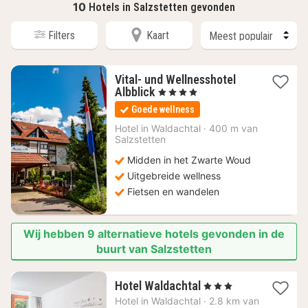
10
Hotels in Salzstetten gevonden
Filters
Kaart
Vital- und Wellnesshotel
1
Albblick
, 4 Sterren
nacht
Goede wellness
vanaf
999
Hotel in
Waldachtal
·
400 m van
Salzstetten
€
Midden in het Zwarte Woud
Uitgebreide wellness
Fietsen en wandelen
Wij hebben 9 alternatieve hotels gevonden in de
buurt van Salzstetten
1
Hotel Waldachtal
, 3 Sterren
nacht
Hotel in
Waldachtal
·
2.8 km van