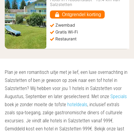
vanaf
Salzstetten
115,43
€
Ontgrendel korting
Zwembad
Gratis Wi-Fi
Restaurant
Plan je een romantisch uitje met je lief, een luxe overnachting in
Salzstetten of ben je gewoon op zoek naar een tof hotel in
Salzstetten? Wij hebben voor jou 1 hotels in Salzstetten voor
Augustus, September en later geselecteerd. Met onze
Specials
boek je zonder moeite de tofste
hoteldeals
, inclusief extra’s
zoals spa-toegang, zalige gastronomische diners of culturele
excursies. Je vindt alle hotels in Salzstetten vanaf 999€.
Gemiddeld kost een hotel in Salzstetten 999€. Bekijk onze last