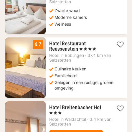
vanaf
Salzstetten
197
Zwarte woud
€
Moderne kamers
Wellness
Hotel Restaurant
8.7
2
Reussenstein
, 4 Sterren
nachten
Hotel in
Böblingen
·
37.4 km van
vanaf
Salzstetten
109
Culinaire keuken
€
Familiehotel
Gelegen in een rustige, groene
omgeving
1
Hotel Breitenbacher Hof
nacht
, 3 Sterren
vanaf
Hotel in
Waldachtal
·
3.4 km van
67,27
Salzstetten
€