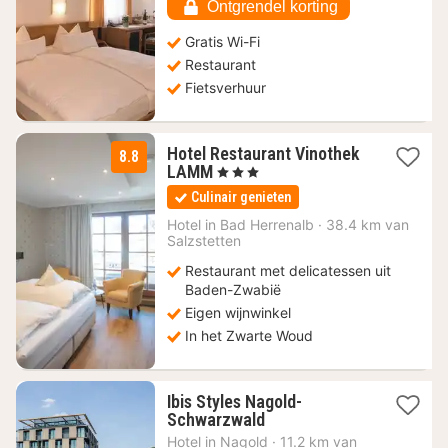
Ontgrendel korting
Gratis Wi-Fi
Restaurant
Fietsverhuur
Hotel Restaurant Vinothek
8.8
2
LAMM
, 3 Sterren
nachten
Culinair genieten
vanaf
131,20
Hotel in
Bad Herrenalb
·
38.4 km van
Salzstetten
€
Restaurant met delicatessen uit
Baden-Zwabië
Eigen wijnwinkel
In het Zwarte Woud
Ibis Styles Nagold-
1
Schwarzwald
nacht
Hotel in
Nagold
·
11.2 km van