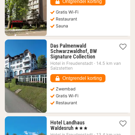
€
Ontgrendel korting
Gratis Wi-Fi
Restaurant
Sauna
Das Palmenwald
Schwarzwaldhof, BW
1
Signature Collection
nacht
Hotel in
Freudenstadt
·
14.5 km van
vanaf
Salzstetten
81,50
€
Ontgrendel korting
Zwembad
Gratis Wi-Fi
Restaurant
Hotel Landhaus
1
Waldesruh
, 3 Sterren
nacht
Hotel in
Freudenstadt
·
13.4 km van