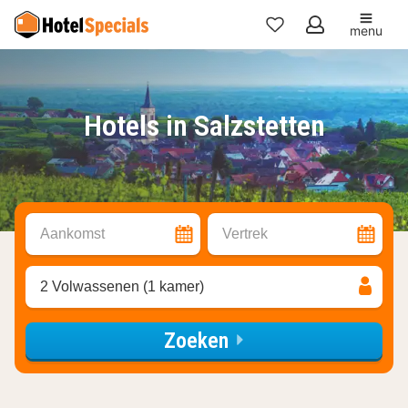
menu
Mijn
favorieten
Hotels in Salzstetten
Aankomst
Vertrek
2 Volwassenen (1 kamer)
Zoeken