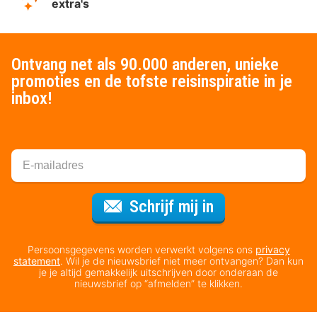
extra's
Ontvang net als 90.000 anderen, unieke
promoties en de tofste reisinspiratie in je
inbox!
Voor de nieuws
Schrijf mij in
Persoonsgegevens worden verwerkt volgens ons
privacy
statement
. Wil je de nieuwsbrief niet meer ontvangen? Dan kun
je je altijd gemakkelijk uitschrijven door onderaan de
nieuwsbrief op “afmelden” te klikken.