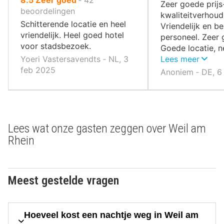
,
Zeer goede prijs
10
beoordelingen
kwaliteitverhoud
,
Schitterende locatie en heel
Vriendelijk en 
vriendelijk. Heel goed hotel
personeel. Zeer 
voor stadsbezoek.
Goede locatie, n
Yoeri Vastersavendts ‐ NL, 3
grens.
Lees meer
feb 2025
Anoniem ‐ DE, 6
Lees wat onze gasten zeggen over Weil am
Rhein
Meest gestelde vragen
Hoeveel kost een nachtje weg in Weil am