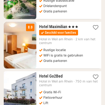
Rustige stadslocatie
Drielandenpunt
Gratis parkeren
1
Hotel Maximilian
, 3 Sterren
8.0
nacht
Geschikt voor families
vanaf
103,40
Hotel in
Weil am Rhein
·
2 km van het
centrum
€
Rustige locatie
WiFi is gratis te gebruiken
Gratis parkeren
1
Hotel Go2Bed
nacht
Hotel in
Weil am Rhein
·
750 m van het
vanaf
centrum
106,46
Gratis Wi-Fi
€
Fietsverhuur
Lift