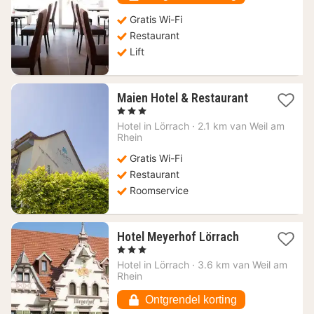
Gratis Wi-Fi
Restaurant
Lift
1
Maien Hotel & Restaurant
nacht
, 3 Sterren
vanaf
Hotel in
Lörrach
·
2.1 km van Weil am
111,52
Rhein
€
Gratis Wi-Fi
Restaurant
Roomservice
1
Hotel Meyerhof Lörrach
nacht
, 3 Sterren
vanaf
Hotel in
Lörrach
·
3.6 km van Weil am
80,74
Rhein
€
Ontgrendel korting