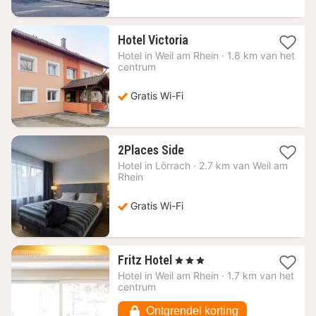
1
Hotel Victoria
nacht
Hotel in
Weil am Rhein
·
1.8 km van het
vanaf
centrum
70,09
€
Gratis Wi-Fi
1
2Places Side
nacht
Hotel in
Lörrach
·
2.7 km van Weil am
vanaf
Rhein
87,84
€
Gratis Wi-Fi
1
Fritz Hotel
, 3 Sterren
nacht
Hotel in
Weil am Rhein
·
1.7 km van het
vanaf
centrum
117,16
€
Ontgrendel korting