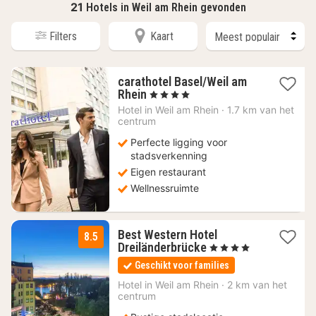
21
Hotels in Weil am Rhein gevonden
Filters
Kaart
carathotel Basel/Weil am
1
Rhein
, 4 Sterren
nacht
Hotel in
Weil am Rhein
·
1.7 km van het
vanaf
centrum
90,24
Perfecte ligging voor
€
stadsverkenning
Eigen restaurant
Wellnessruimte
Best Western Hotel
8.5
1
Dreiländerbrücke
, 4 Sterren
nacht
Geschikt voor families
vanaf
104
Hotel in
Weil am Rhein
·
2 km van het
centrum
€