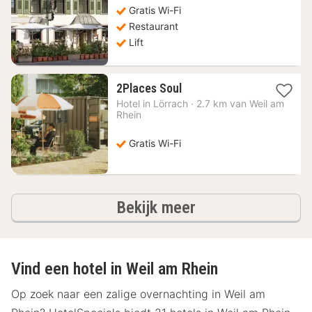
Gratis Wi-Fi
Restaurant
Lift
1
2Places Soul
nacht
Hotel in
Lörrach
·
2.7 km van Weil am
vanaf
Rhein
101,21
€
Gratis Wi-Fi
hotels
Bekijk meer
Vind een hotel in Weil am Rhein
Op zoek naar een zalige overnachting in Weil am