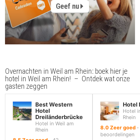
Geef nu
Overnachten in Weil am Rhein: boek hier je
hotel in Weil am Rhein! – Ontdek wat onze
gasten zeggen
Best Western
Hotel 
Hotel
Hotel i
Dreiländerbrücke
Rhein
Hotel in Weil am
uit
8.0
Zeer goed
Rhein
10
beoordelingen
uit
8.5
Zeer goed
‐
42