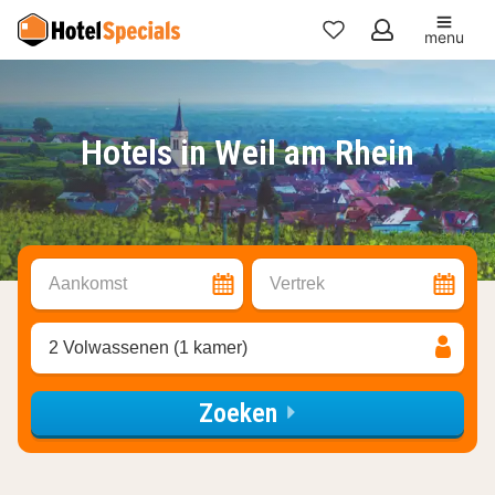
menu
Mijn
favorieten
Hotels in Weil am Rhein
Aankomst
Vertrek
2 Volwassenen (1 kamer)
Zoeken