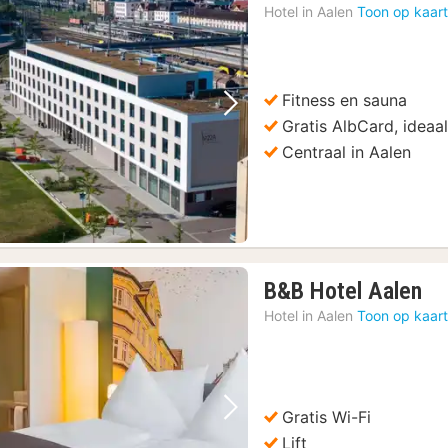
Hotel in
Aalen
Toon op kaar
Fitness en sauna
Vorige foto
Volgende foto
Gratis AlbCard, ideaa
Centraal in Aalen
1
B&B Hotel Aalen
na
Hotel in
Aalen
Toon op kaar
va
64
€
Gratis Wi-Fi
Vorige foto
Volgende foto
Lift