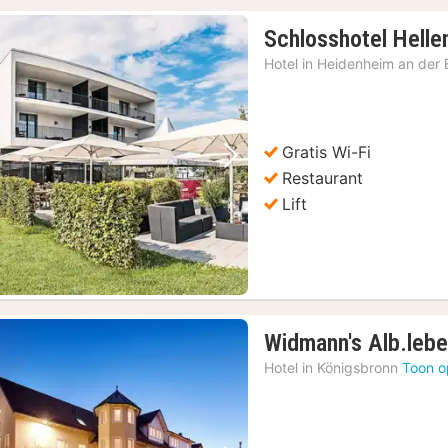
Schlosshotel Helle
Hotel in
Heidenheim an der 
Gratis Wi-Fi
Vorige foto
Volgende foto
Restaurant
Lift
Widmann's Alb.leb
Hotel in
Königsbronn
Toon o