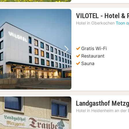
VILOTEL - Hotel & 
Hotel in
Oberkochen
Toon o
Gratis Wi-Fi
Vorige foto
Volgende foto
Restaurant
Sauna
Landgasthof Metzg
Hotel in
Heidenheim an der 