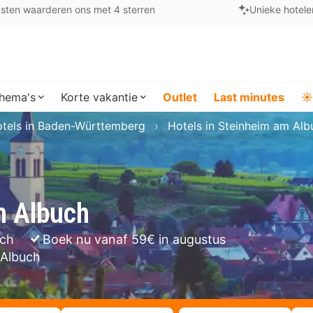
sten waarderen ons met 4 sterren
Unieke hotele
hema's
Korte vakantie
Outlet
Last minutes
☀️
tels in Baden-Württemberg
Hotels in Steinheim am Alb
m Albuch
uch
Boek nu vanaf 59€ in augustus
 Albuch