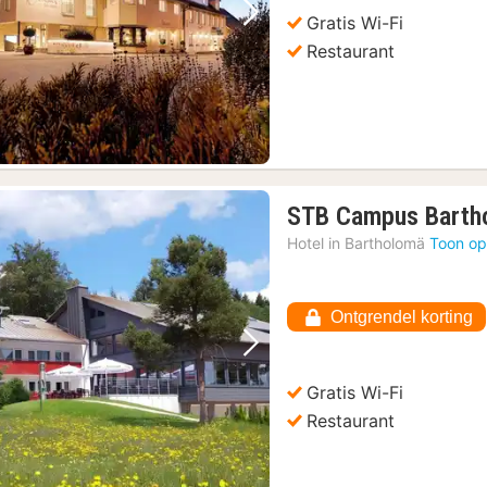
Gratis Wi-Fi
Vorige foto
Volgende foto
Restaurant
STB Campus Barth
Hotel in
Bartholomä
Toon op
Ontgrendel korting
Vorige foto
Volgende foto
Gratis Wi-Fi
Restaurant