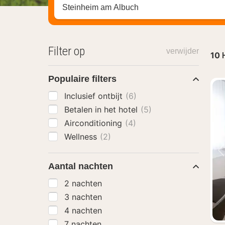
Zoek op hotel, regio of stad
Filter op
verwijder
10
Populaire filters
Inclusief ontbijt
(6)
Betalen in het hotel
(5)
Airconditioning
(4)
Wellness
(2)
Aantal nachten
2 nachten
3 nachten
4 nachten
7 nachten