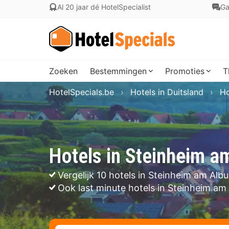
Al 20 jaar dé HotelSpecialist
Ga
Zoeken
Bestemmingen
Promoties
T
HotelSpecials.be
Hotels in Duitsland
Ho
Hotels in Steinheim a
Vergelijk 10 hotels in Steinheim am Alb
Ook last minute hotels in Steinheim am