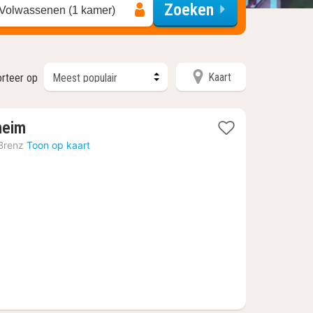
Zoeken
 Volwassenen (1 kamer)
Kaart
orteer op
1
heim
nacht
Brenz
Toon op kaart
vanaf
58,44
€