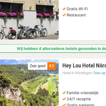
Gratis Wi-Fi
Vorige foto
Volgende foto
Restaurant
Wij hebben 4 alternatieve hotels gevonden in d
Hey Lou Hotel Nör
Zeer goed
8.5
Hotel in
Nördlingen
Toon op
Familie vriendelijk
Vorige foto
Volgende foto
24/7 receptie
Gratis parkeren