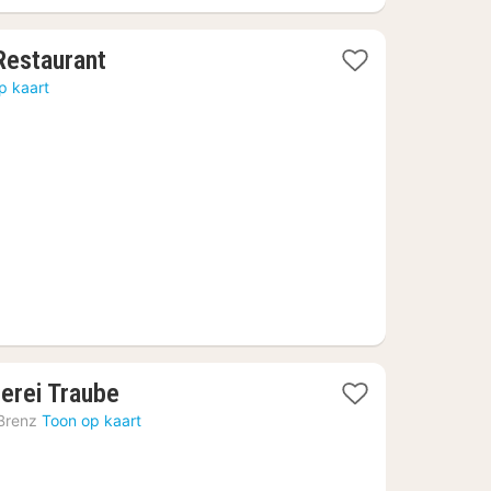
1
Restaurant
nacht
p kaart
vanaf
125,95
€
1
erei Traube
nacht
Brenz
Toon op kaart
vanaf
101,87