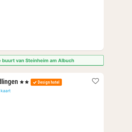
€
e buurt van Steinheim am Albuch
2
dlingen
, 2 Sterren
Design hotel
nachten
 kaart
vanaf
64
€