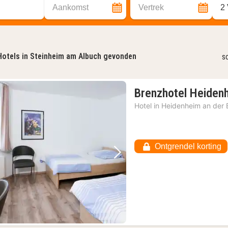
Aankomst
Vertrek
2
Hotels in Steinheim am Albuch gevonden
s
Brenzhotel Heiden
Hotel in
Heidenheim an der 
Ontgrendel korting
Vorige foto
Volgende foto