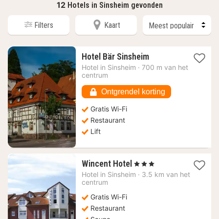
12
Hotels in Sinsheim gevonden
Filters
Kaart
1
Hotel Bär Sinsheim
nacht
Hotel in
Sinsheim
·
700 m van het
vanaf
centrum
93,76
€
Ontgrendel korting
Gratis Wi-Fi
Restaurant
Lift
1
Wincent Hotel
, 3 Sterren
nacht
Hotel in
Sinsheim
·
3.5 km van het
vanaf
centrum
106,28
Gratis Wi-Fi
€
Restaurant