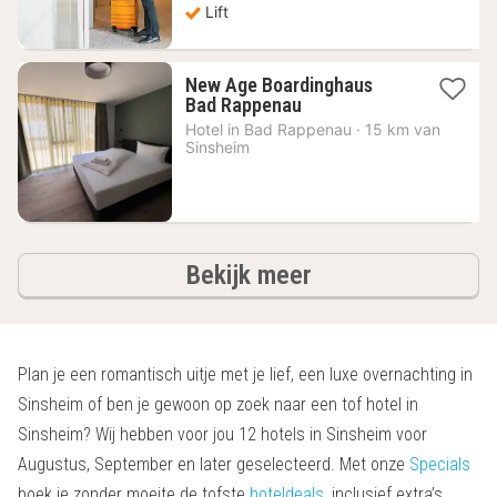
Lift
New Age Boardinghaus
1
Bad Rappenau
nacht
Hotel in
Bad Rappenau
·
15 km van
vanaf
Sinsheim
103,61
€
hotels
Bekijk meer
Plan je een romantisch uitje met je lief, een luxe overnachting in
Sinsheim of ben je gewoon op zoek naar een tof hotel in
Sinsheim? Wij hebben voor jou 12 hotels in Sinsheim voor
Augustus, September en later geselecteerd. Met onze
Specials
boek je zonder moeite de tofste
hoteldeals
, inclusief extra’s