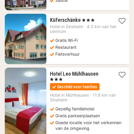
Sauna
1
Küferschänke
, 3 Sterren
nacht
Hotel in
Sinsheim
·
4.3 km van het
vanaf
centrum
67,48
Gratis Wi-Fi
€
Restaurant
Fietsverhuur
1
Hotel Leo Mühlhausen
nacht
, 3 Sterren
vanaf
Geschikt voor families
94
€
Hotel in
Mühlhausen
·
11.9 km van
Sinsheim
Gezellig familiehotel
Gratis parkeerplaatsen
Goede locatie voor het verkennen
van de omgeving