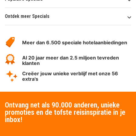
Ontdek meer Specials
Over
HotelSpecials
Meer dan 6.500 speciale hotelaanbiedingen
Al 20 jaar meer dan 2.5 miljoen tevreden
klanten
Creëer jouw unieke verblijf met onze 56
extra's
Ontvang net als 90.000 anderen, unieke
promoties en de tofste reisinspiratie in je
inbox!