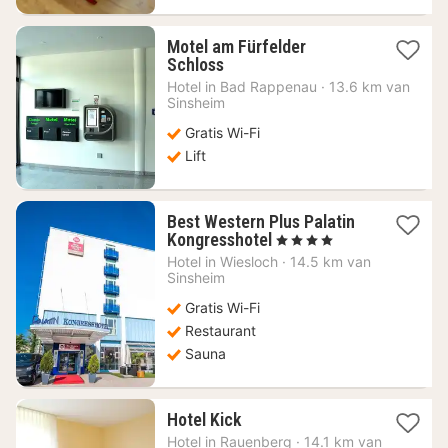
Motel am Fürfelder
1
Schloss
nacht
Hotel in
Bad Rappenau
·
13.6 km van
vanaf
Sinsheim
73,83
Gratis Wi-Fi
€
Lift
Best Western Plus Palatin
1
Kongresshotel
, 4 Sterren
nacht
Hotel in
Wiesloch
·
14.5 km van
vanaf
Sinsheim
89,72
Gratis Wi-Fi
€
Restaurant
Sauna
1
Hotel Kick
nacht
Hotel in
Rauenberg
·
14.1 km van