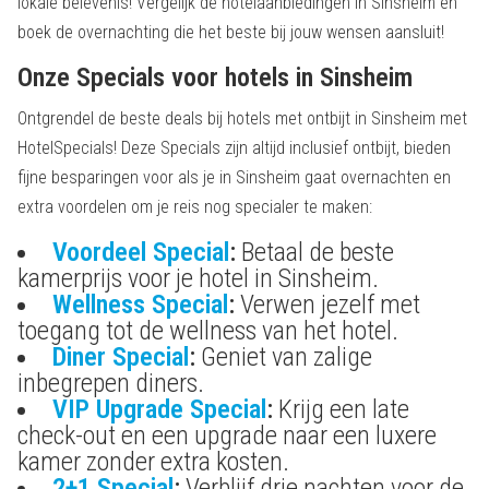
lokale belevenis! Vergelijk de hotelaanbiedingen in Sinsheim en
boek de overnachting die het beste bij jouw wensen aansluit!
Onze Specials voor hotels in Sinsheim
Ontgrendel de beste deals bij hotels met ontbijt in Sinsheim met
HotelSpecials! Deze Specials zijn altijd inclusief ontbijt, bieden
fijne besparingen voor als je in Sinsheim gaat overnachten en
extra voordelen om je reis nog specialer te maken:
Voordeel Special
:
Betaal de beste
kamerprijs voor je hotel in Sinsheim.
Wellness Special
:
Verwen jezelf met
toegang tot de wellness van het hotel.
Diner Special
:
Geniet van zalige
inbegrepen diners.
VIP Upgrade Special
:
Krijg een late
check-out en een upgrade naar een luxere
kamer zonder extra kosten.
2+1 Special
:
Verblijf drie nachten voor de