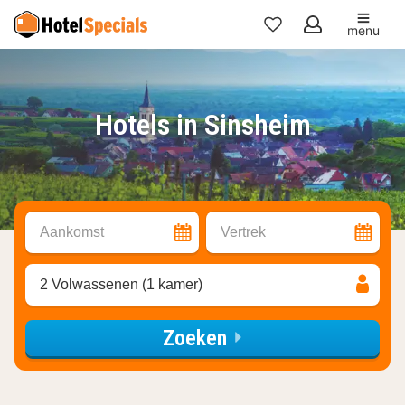
menu
Mijn
favorieten
Hotels in Sinsheim
Aankomst
Vertrek
2 Volwassenen (1 kamer)
Zoeken