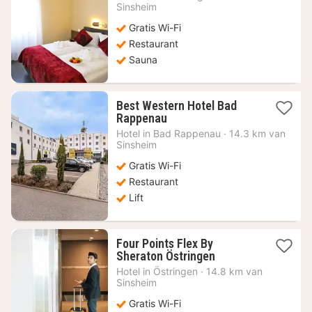
vanaf
Sinsheim
85,23
Gratis Wi-Fi
€
Restaurant
Sauna
Best Western Hotel Bad
1
Rappenau
nacht
Hotel in
Bad Rappenau
·
14.3 km van
vanaf
Sinsheim
72,90
Gratis Wi-Fi
€
Restaurant
Lift
Four Points Flex By
1
Sheraton Östringen
nacht
Hotel in
Östringen
·
14.8 km van
vanaf
Sinsheim
66,36
Gratis Wi-Fi
€