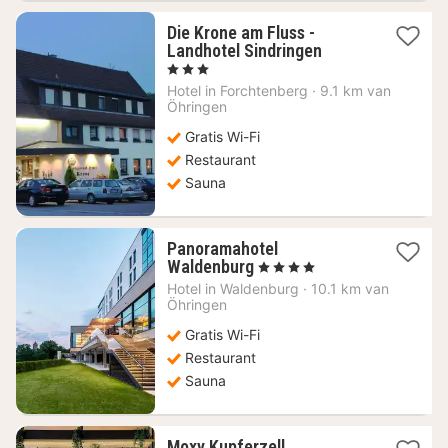
Die Krone am Fluss -
1
Landhotel Sindringen
nacht
, 3 Sterren
vanaf
Hotel in
Forchtenberg
·
9.1 km van
83,57
Öhringen
€
Gratis Wi-Fi
Restaurant
Sauna
Panoramahotel
1
Waldenburg
, 4 Sterren
nacht
Hotel in
Waldenburg
·
10.1 km van
vanaf
Öhringen
105,48
Gratis Wi-Fi
€
Restaurant
Sauna
Moxy Kupferzell