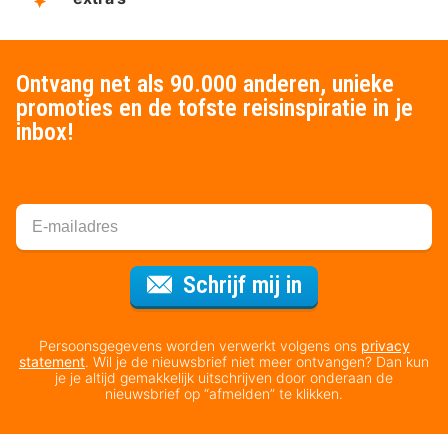
Ontvang net als 90.000 anderen, unieke
promoties en de tofste reisinspiratie in je
inbox!
Voor de nieuws
Schrijf mij in
Persoonsgegevens worden verwerkt volgens ons
privacy
statement
. Wil je de nieuwsbrief niet meer ontvangen? Dan kun
je je altijd gemakkelijk uitschrijven door onderaan de
nieuwsbrief op “afmelden” te klikken.