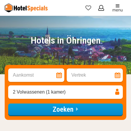
menu
Mijn
favorieten
Hotels in Öhringen
Aankomst
Vertrek
2 Volwassenen (1 kamer)
Zoeken