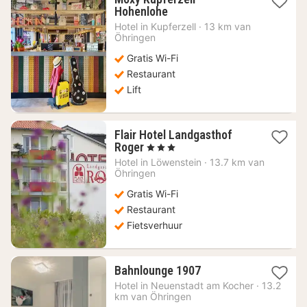
1
Hohenlohe
nacht
Hotel in
Kupferzell
·
13 km van
vanaf
Öhringen
83,18
Gratis Wi-Fi
€
Restaurant
Lift
Flair Hotel Landgasthof
1
Roger
, 3 Sterren
nacht
Hotel in
Löwenstein
·
13.7 km van
vanaf
Öhringen
90,07
Gratis Wi-Fi
€
Restaurant
Fietsverhuur
1
Bahnlounge 1907
nacht
Hotel in
Neuenstadt am Kocher
·
13.2
vanaf
km van Öhringen
88,95