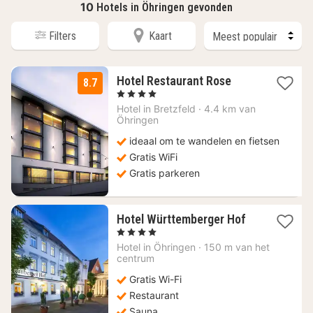
10
Hotels in Öhringen gevonden
Filters
Kaart
3
Hotel Restaurant Rose
8.7
nachten
, 4 Sterren
vanaf
Hotel in
Bretzfeld
·
4.4 km van
117,70
Öhringen
€
ideaal om te wandelen en fietsen
Gratis WiFi
Gratis parkeren
1
Hotel Württemberger Hof
nacht
, 4 Sterren
vanaf
Hotel in
Öhringen
·
150 m van het
147,62
centrum
€
Gratis Wi-Fi
Restaurant
Sauna