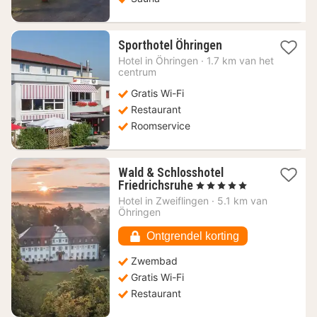
1
Sporthotel Öhringen
nacht
Hotel in
Öhringen
·
1.7 km van het
vanaf
centrum
70,80
Gratis Wi-Fi
€
Restaurant
Roomservice
Wald & Schlosshotel
1
Friedrichsruhe
, 5 Sterren
nacht
Hotel in
Zweiflingen
·
5.1 km van
vanaf
Öhringen
342,43
€
Ontgrendel korting
Zwembad
Gratis Wi-Fi
Restaurant