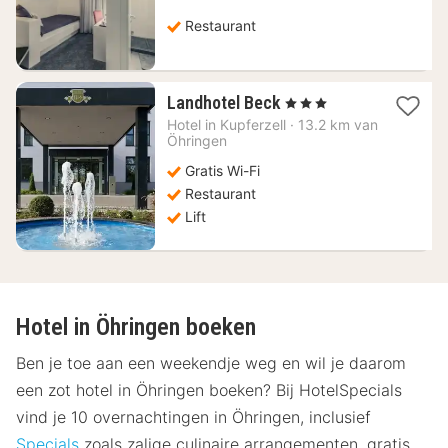
€
Restaurant
1
Landhotel Beck
, 3 Sterren
nacht
Hotel in
Kupferzell
·
13.2 km van
vanaf
Öhringen
105,48
Gratis Wi-Fi
€
Restaurant
Lift
Hotel in Öhringen boeken
Ben je toe aan een weekendje weg en wil je daarom
een zot hotel in Öhringen boeken? Bij HotelSpecials
vind je 10 overnachtingen in Öhringen, inclusief
Specials
zoals zalige culinaire arrangementen, gratis