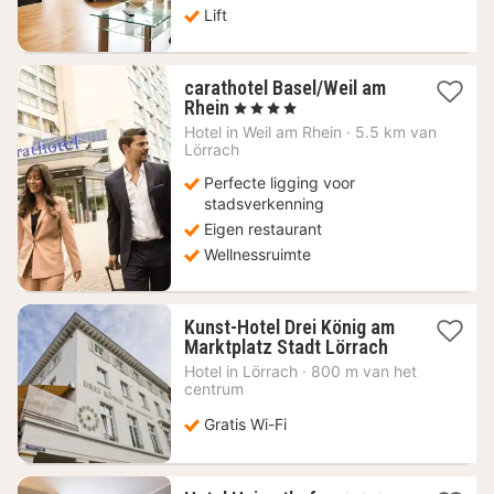
Lift
carathotel Basel/Weil am
1
Rhein
, 4 Sterren
nacht
Hotel in
Weil am Rhein
·
5.5 km van
vanaf
Lörrach
90,24
Perfecte ligging voor
€
stadsverkenning
Eigen restaurant
Wellnessruimte
Kunst-Hotel Drei König am
1
Marktplatz Stadt Lörrach
nacht
Hotel in
Lörrach
·
800 m van het
vanaf
centrum
73,04
€
Gratis Wi-Fi