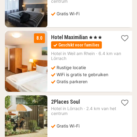
vanaf
centrum
87,84
€
Gratis Wi-Fi
1
Hotel Maximilian
, 3 Sterren
8.0
nacht
Geschikt voor families
vanaf
114,40
Hotel in
Weil am Rhein
·
6.4 km van
Lörrach
€
Rustige locatie
WiFi is gratis te gebruiken
Gratis parkeren
1
2Places Soul
nacht
Hotel in
Lörrach
·
2.4 km van het
vanaf
centrum
101,21
€
Gratis Wi-Fi