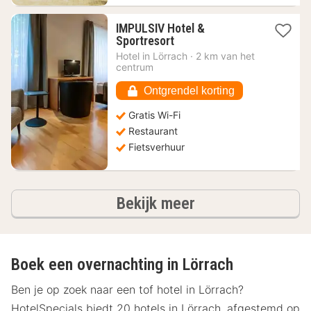
IMPULSIV Hotel &
1
Sportresort
nacht
Hotel in
Lörrach
·
2 km van het
vanaf
centrum
88,45
€
Ontgrendel korting
Gratis Wi-Fi
Restaurant
Fietsverhuur
hotels
Bekijk meer
Boek een overnachting in Lörrach
Ben je op zoek naar een tof hotel in Lörrach?
HotelSpecials biedt 20 hotels in Lörrach, afgestemd op