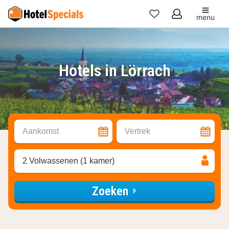
menu
Mijn
favorieten
Hotels in Lörrach
Aankomst
Vertrek
2 Volwassenen (1 kamer)
Zoeken