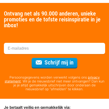
Ontvang net als 90.000 anderen, unieke
promoties en de tofste reisinspiratie in je
inbox!
Voor de nieuws
Schrijf mij in
Persoonsgegevens worden verwerkt volgens ons
privacy
statement
. Wil je de nieuwsbrief niet meer ontvangen? Dan kun
je je altijd gemakkelijk uitschrijven door onderaan de
nieuwsbrief op “afmelden” te klikken.
Je betaalt veilig en gemakkelijk via: