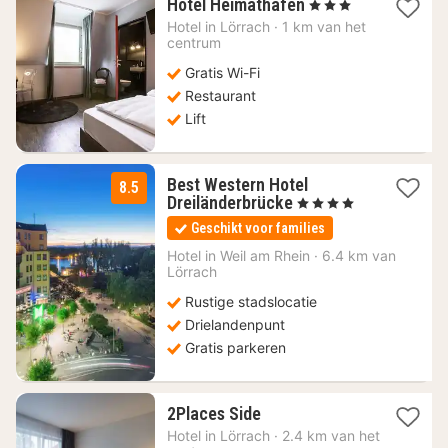
1
Hotel Heimathafen
, 3 Sterren
nacht
Hotel in
Lörrach
·
1 km van het
vanaf
centrum
75,52
Gratis Wi-Fi
€
Restaurant
Lift
Best Western Hotel
8.5
1
Dreiländerbrücke
, 4 Sterren
nacht
Geschikt voor families
vanaf
104
Hotel in
Weil am Rhein
·
6.4 km van
Lörrach
€
Rustige stadslocatie
Drielandenpunt
Gratis parkeren
1
2Places Side
nacht
Hotel in
Lörrach
·
2.4 km van het