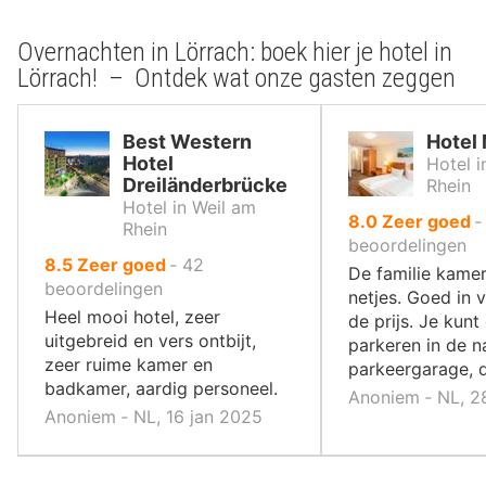
Overnachten in Lörrach: boek hier je hotel in
Lörrach! – Ontdek wat onze gasten zeggen
Best Western
Hotel 
Hotel
Hotel i
Dreiländerbrücke
Rhein
Hotel in Weil am
uit
8.0
Zeer goed
Rhein
10
beoordelingen
uit
8.5
Zeer goed
‐
42
,
De familie kamer
10
beoordelingen
netjes. Goed in 
,
Heel mooi hotel, zeer
de prijs. Je kunt 
uitgebreid en vers ontbijt,
parkeren in de n
zeer ruime kamer en
parkeergarage, da
badkamer, aardig personeel.
Anoniem ‐ NL, 2
Anoniem ‐ NL, 16 jan 2025