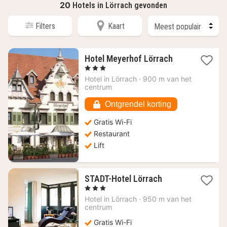
20
Hotels in Lörrach gevonden
Filters
Kaart
1
Hotel Meyerhof Lörrach
nacht
, 3 Sterren
vanaf
Hotel in
Lörrach
·
900 m van het
80,74
centrum
€
Ontgrendel korting
Gratis Wi-Fi
Restaurant
Lift
1
STADT-Hotel Lörrach
nacht
, 3 Sterren
vanaf
Hotel in
Lörrach
·
950 m van het
91,26
centrum
€
Gratis Wi-Fi