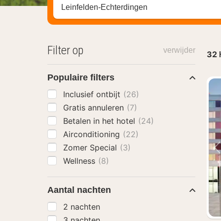
Zoek op hotel, regio of stad
Filter op
verwijder
32
Populaire filters
Inclusief ontbijt
(26)
Gratis annuleren
(7)
Betalen in het hotel
(24)
Airconditioning
(22)
Zomer Special
(3)
Wellness
(8)
Aantal nachten
2 nachten
3 nachten