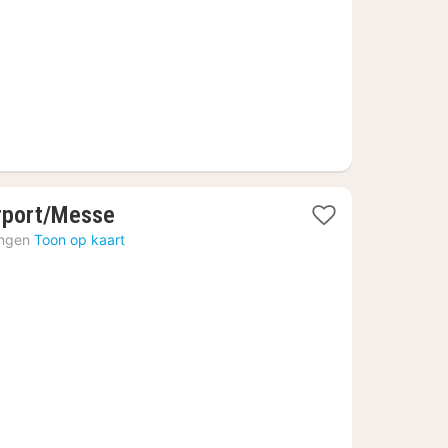
€
1
rport/Messe
nacht
ingen
Toon op kaart
vanaf
62,75
€