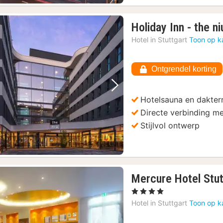
nz Museum
(14)
Holiday Inn - the n
r met sightseeingbus
(14)
Hotel in
Stuttgart
Toon op k
Ontgrendel korting
eum van Stuttgart
(14)
Vorige foto
Volgende foto
Hotelsauna en dakter
Directe verbinding m
Stijlvol ontwerp
Mercure Hotel Stu
, 4 Sterren
Hotel in
Stuttgart
Toon op k