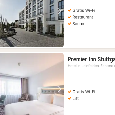
Gratis Wi-Fi
Vorige foto
Volgende foto
Restaurant
Sauna
Premier Inn Stuttga
Hotel in
Leinfelden-Echterd
Gratis Wi-Fi
Vorige foto
Volgende foto
Lift