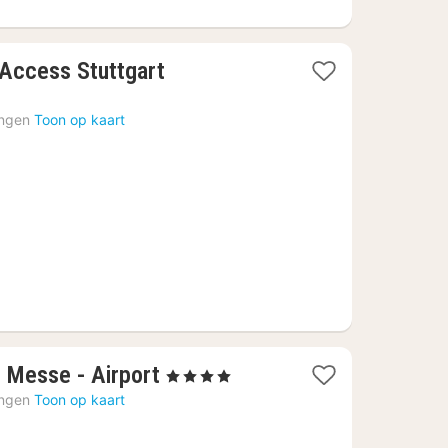
 Access Stuttgart
t
ingen
Toon op kaart
f
0
1
t Messe - Airport
, 4 Sterren
nacht
ingen
Toon op kaart
vanaf
79,32