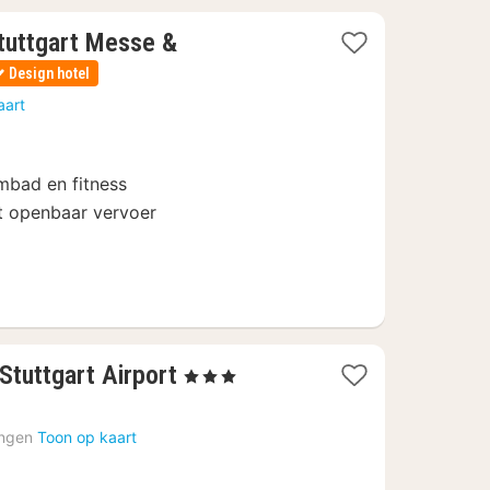
tuttgart Messe &
Design hotel
aart
mbad en fitness
t openbaar vervoer
1
 Stuttgart Airport
, 3 Sterren
nacht
vanaf
ingen
Toon op kaart
71,10
€