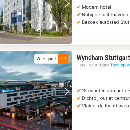
Modern hotel
Vorige foto
Volgende foto
Nabij de luchthaven e
Bezoek autostad Stut
Wyndham Stuttgart
Zeer goed
8.7
Hotel in
Stuttgart
Toon op k
15 minuten van het c
Vorige foto
Volgende foto
Dichtbij outlet centr
Vlakbij de luchthaven