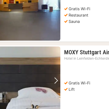
Gratis Wi-Fi
Vorige foto
Volgende foto
Restaurant
Sauna
MOXY Stuttgart Ai
Hotel in
Leinfelden-Echterd
Gratis Wi-Fi
Vorige foto
Volgende foto
Lift