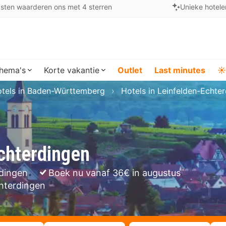
sten waarderen ons met 4 sterren
Unieke hotele
hema's
Korte vakantie
Outlet
Last minutes
☀️
tels in Baden-Württemberg
Hotels in Leinfelden-Echte
Echterdingen
rdingen
Boek nu vanaf 36€ in augustus
chterdingen