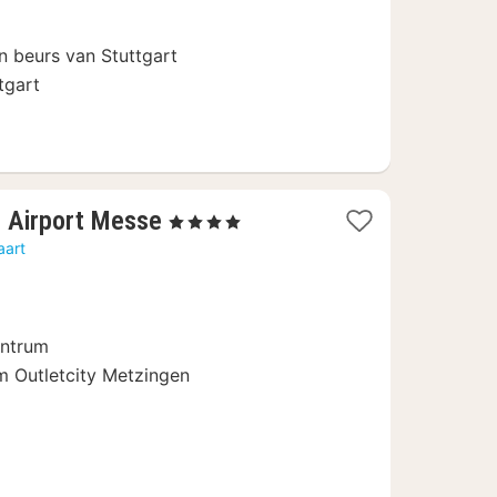
n beurs van Stuttgart
tgart
1
 Airport Messe
, 4 Sterren
nacht
aart
vanaf
89,10
€
entrum
um Outletcity Metzingen