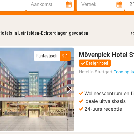
Aankomst
Vertrek
2
Hotels in Leinfelden-Echterdingen gevonden
s
Mövenpick Hotel St
Fantastisch
9.1
Design hotel
Hotel in
Stuttgart
Toon op k
Wellnesscentrum en f
Vorige foto
Volgende foto
Ideale uitvalsbasis
24-uurs receptie