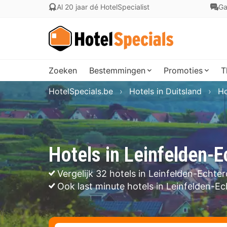
Al 20 jaar dé HotelSpecialist
Ga
Zoeken
Bestemmingen
Promoties
T
HotelSpecials.be
Hotels in Duitsland
Ho
Hotels in Leinfelden-
Vergelijk 32 hotels in Leinfelden-Echte
Ook last minute hotels in Leinfelden-E