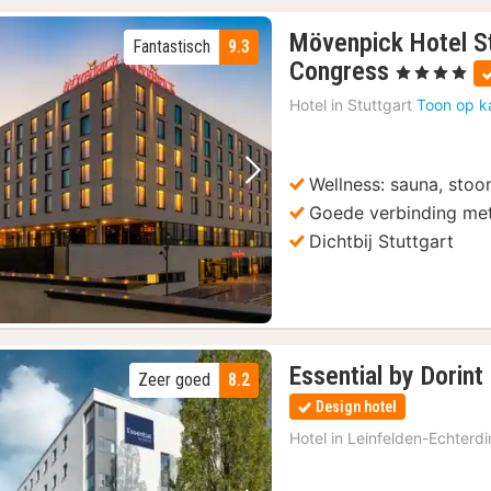
Mövenpick Hotel S
Fantastisch
9.3
2
Congress
, 4 Sterren
nachten
Hotel in
Stuttgart
Toon op k
vanaf
94
€
Wellness: sauna, stoo
Vorige foto
Volgende foto
Goede verbinding me
Dichtbij Stuttgart
Essential by Dorint
Zeer goed
8.2
Design hotel
Hotel in
Leinfelden-Echterd