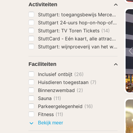
Activiteiten
Stuttgart: toegangsbewijs Mercedes-Be
Stuttgart 24-uurs hop-on-hop-off-bustou
Stuttgart: TV Toren Tickets
(14)
StuttCard - Eén kaart, alle attracties
(14)
Stuttgart: wijnproeverij van het wijnmus
Faciliteiten
Inclusief ontbijt
(26)
Huisdieren toegestaan
(7)
Binnenzwembad
(2)
Sauna
(11)
Parkeergelegenheid
(16)
Fitness
(11)
Faciliteiten
Bekijk meer