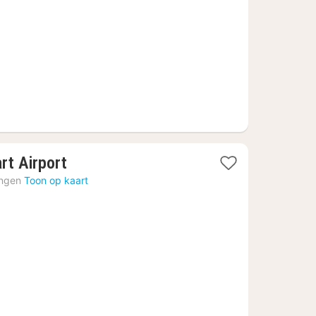
€
1
rt Airport
nacht
ingen
Toon op kaart
vanaf
43,62
€