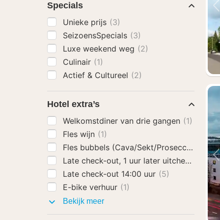
Specials
Unieke prijs
(3)
SeizoensSpecials
(3)
Luxe weekend weg
(2)
Culinair
(1)
Actief & Cultureel
(2)
Hotel extra’s
Welkomstdiner van drie gangen
(1)
Fles wijn
(1)
Fles bubbels (Cava/Sekt/Prosecco)
(2)
Late check-out, 1 uur later uitchecken
(2)
Late check-out 14:00 uur
(5)
E-bike verhuur
(1)
Hotel
Bekijk meer
extra’s