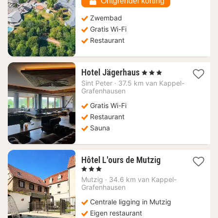
€
Ontgrendel korting
Zwembad
Gratis Wi-Fi
Restaurant
1
Hotel Jägerhaus
, 3 Sterren
nacht
Sint Peter
·
37.5 km van Kappel-
vanaf
Grafenhausen
137,39
Gratis Wi-Fi
€
Restaurant
Sauna
1
Hôtel L'ours de Mutzig
nacht
, 3 Sterren
vanaf
Mutzig
·
34.6 km van Kappel-
95
Grafenhausen
€
Centrale ligging in Mutzig
Eigen restaurant