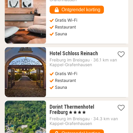
169,70
€
Ontgrendel korting
Gratis Wi-Fi
Restaurant
Sauna
1
Hotel Schloss Reinach
nacht
Freiburg im Breisgau
·
36.1 km van
vanaf
Kappel-Grafenhausen
135,05
Gratis Wi-Fi
€
Restaurant
Sauna
Dorint Thermenhotel
1
Freiburg
, 4 Sterren
nacht
Freiburg im Breisgau
·
34.3 km van
vanaf
Kappel-Grafenhausen
154,42