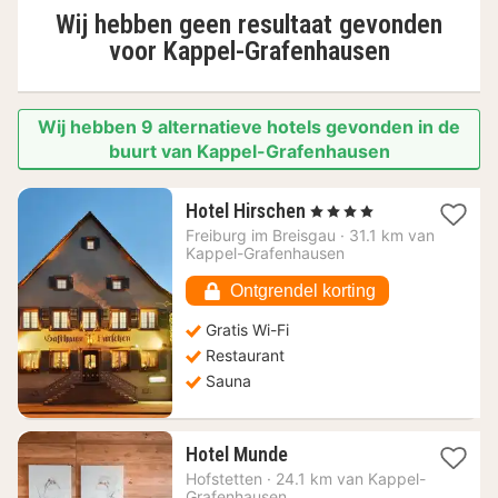
Wij hebben geen resultaat gevonden
voor
Kappel-Grafenhausen
Wij hebben 9 alternatieve hotels gevonden in de
buurt van Kappel-Grafenhausen
1
Hotel Hirschen
, 4 Sterren
nacht
Freiburg im Breisgau
·
31.1 km van
vanaf
Kappel-Grafenhausen
128,27
€
Ontgrendel korting
Gratis Wi-Fi
Restaurant
Sauna
1
Hotel Munde
nacht
Hofstetten
·
24.1 km van Kappel-
vanaf
Grafenhausen