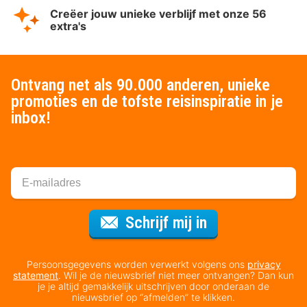
Creëer jouw unieke verblijf met onze 56
extra's
Ontvang net als 90.000 anderen, unieke
promoties en de tofste reisinspiratie in je
inbox!
Voor de nieuws
Schrijf mij in
Persoonsgegevens worden verwerkt volgens ons
privacy
statement
. Wil je de nieuwsbrief niet meer ontvangen? Dan kun
je je altijd gemakkelijk uitschrijven door onderaan de
nieuwsbrief op “afmelden” te klikken.