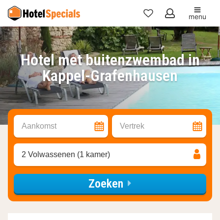
menu
Mijn
favorieten
Hotel met buitenzwembad in
Kappel-Grafenhausen
Aankomst
Vertrek
2 Volwassenen (1 kamer)
Zoeken