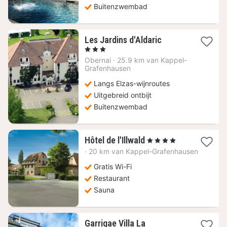
Buitenzwembad
1
Les Jardins d'Aldaric
nacht
, 3 Sterren
vanaf
Obernai
·
25.9 km van Kappel-
89,86
Grafenhausen
€
Langs Elzas-wijnroutes
Uitgebreid ontbijt
Buitenzwembad
1
Hôtel de l'Illwald
, 4 Sterren
nacht
·
20 km van Kappel-Grafenhausen
vanaf
185,45
Gratis Wi-Fi
€
Restaurant
Sauna
Garrigae Villa La