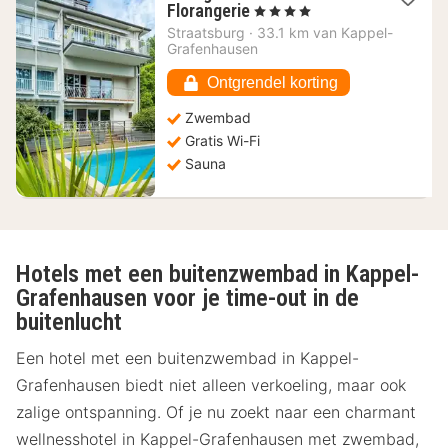
1
Florangerie
, 4 Sterren
nacht
Straatsburg
·
33.1 km van Kappel-
vanaf
Grafenhausen
103,27
€
Ontgrendel korting
Zwembad
Gratis Wi-Fi
Sauna
Hotels met een buitenzwembad in Kappel-
Grafenhausen voor je time-out in de
buitenlucht
Een hotel met een buitenzwembad in Kappel-
Grafenhausen biedt niet alleen verkoeling, maar ook
zalige ontspanning. Of je nu zoekt naar een charmant
wellnesshotel in Kappel-Grafenhausen met zwembad,