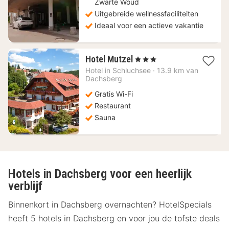
Zwarte Woud
Uitgebreide wellnessfaciliteiten
Ideaal voor een actieve vakantie
1
Hotel Mutzel
, 3 Sterren
nacht
Hotel in
Schluchsee
·
13.9 km van
vanaf
Dachsberg
117,21
Gratis Wi-Fi
€
Restaurant
Sauna
Hotels in Dachsberg voor een heerlijk
verblijf
Binnenkort in Dachsberg overnachten? HotelSpecials
heeft 5 hotels in Dachsberg en voor jou de tofste deals