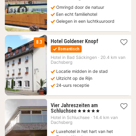
Omringd door de natuur
Een echt familiehotel
Gelegen in een luchtkuuroord
1
Hotel Goldener Knopf
8.3
nacht
Romantisch
vanaf
119,03
Hotel in
Bad Säckingen
·
20.4 km van
Dachsberg
€
Locatie midden in de stad
Uitzicht op de Rijn
24-uurs receptie
Vier Jahreszeiten am
1
Schluchsee
, 5 Sterren
nacht
Hotel in
Schluchsee
·
14.4 km van
vanaf
Dachsberg
275
Luxehotel in het hart van het
€