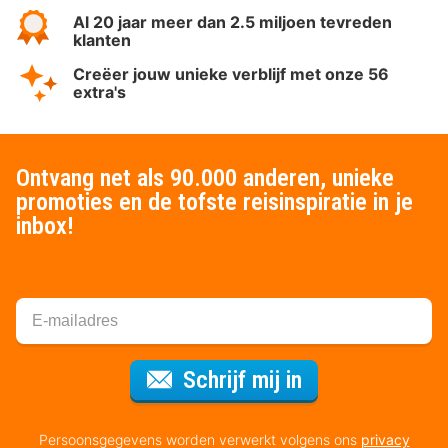
Al 20 jaar meer dan 2.5 miljoen tevreden
klanten
Creëer jouw unieke verblijf met onze 56
extra's
Ontvang net als 90.000 anderen, unieke
promoties en de tofste reisinspiratie in je
inbox!
Voor de nieuws
Schrijf mij in
Persoonsgegevens worden verwerkt volgens ons
privacy