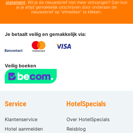
statement
. Wil je de nieuwsbrief niet meer ontvangen? Dan kun
je je altijd gemakkelijk uitschrijven door onderaan de
nieuwsbrief op “afmelden” te klikken.
Je betaalt veilig en gemakkelijk via:
Veilig boeken
Service
HotelSpecials
Klantenservice
Over HotelSpecials
Hotel aanmelden
Reisblog