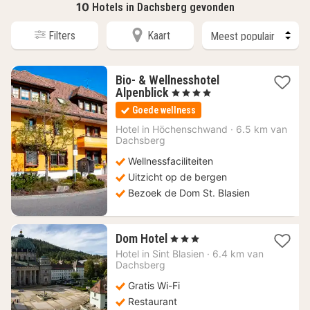
10
Hotels in Dachsberg gevonden
Filters
Kaart
Bio- & Wellnesshotel
1
Alpenblick
, 4 Sterren
nacht
Goede wellness
vanaf
237
Hotel in
Höchenschwand
·
6.5 km van
Dachsberg
€
Wellnessfaciliteiten
Uitzicht op de bergen
Bezoek de Dom St. Blasien
1
Dom Hotel
, 3 Sterren
nacht
Hotel in
Sint Blasien
·
6.4 km van
vanaf
Dachsberg
107,43
Gratis Wi-Fi
€
Restaurant