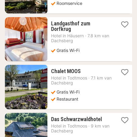
Roomservice
Landgasthof zum
1
Dorfkrug
nacht
Hotel in
Häusern
·
7.8 km van
vanaf
Dachsberg
88,49
€
Gratis Wi-Fi
1
Chalet MOOS
nacht
Hotel in
Todtmoos
·
7.1 km van
vanaf
Dachsberg
80,30
Gratis Wi-Fi
€
Restaurant
1
Das Schwarzwaldhotel
nacht
Hotel in
Todtmoos
·
9 km van
vanaf
Dachsberg
153