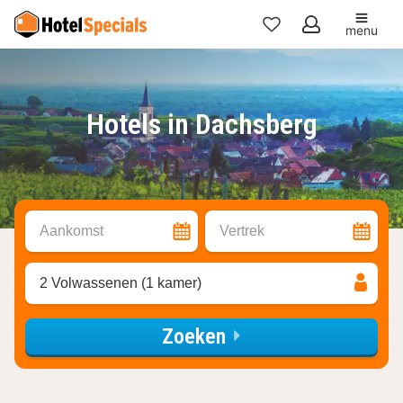
menu
Mijn
favorieten
Hotels in Dachsberg
Aankomst
Vertrek
2 Volwassenen (1 kamer)
Zoeken