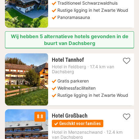
Traditioneel Schwarzwaldhuis
€
Rustige ligging in het Zwarte Woud
Panoramasauna
Wij hebben 5 alternatieve hotels gevonden in de
buurt van Dachsberg
1
Hotel Tannhof
nacht
Hotel in
Feldberg
·
17.4 km van
vanaf
Dachsberg
221
Gratis parkeren
€
Wellnessfaciliteiten
Rustige ligging in het Zwarte Woud
1
Hotel Großbach
8.8
nacht
Geschikt voor families
vanaf
129
Hotel in
Menzenschwand
·
12.4 km
van Dachsberg
€