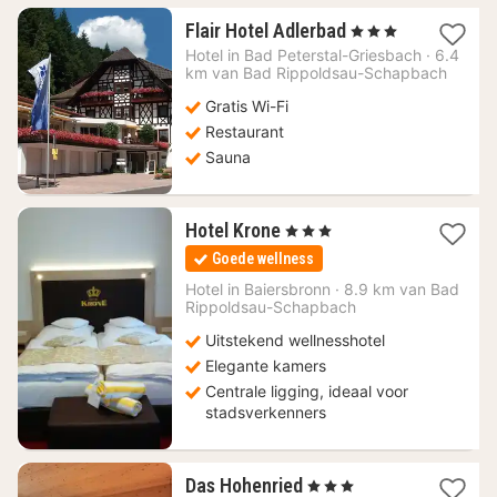
1
Flair Hotel Adlerbad
, 3 Sterren
nacht
Hotel in
Bad Peterstal-Griesbach
·
6.4
vanaf
km van Bad Rippoldsau-Schapbach
112,15
Gratis Wi-Fi
€
Restaurant
Sauna
1
Hotel Krone
, 3 Sterren
nacht
Goede wellness
vanaf
156,40
Hotel in
Baiersbronn
·
8.9 km van Bad
Rippoldsau-Schapbach
€
Uitstekend wellnesshotel
Elegante kamers
Centrale ligging, ideaal voor
stadsverkenners
1
Das Hohenried
, 3 Sterren