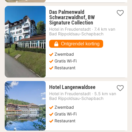
Das Palmenwald
Schwarzwaldhof, BW
1
Signature Collection
nacht
Hotel in
Freudenstadt
·
7.4 km van
vanaf
Bad Rippoldsau-Schapbach
81,50
€
Ontgrendel korting
Zwembad
Gratis Wi-Fi
Restaurant
1
Hotel Langenwaldsee
nacht
Hotel in
Freudenstadt
·
5.5 km van
vanaf
Bad Rippoldsau-Schapbach
235,34
Zwembad
€
Gratis Wi-Fi
Restaurant