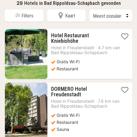
29
Hotels in Bad Rippoldsau-Schapbach gevonden
Filters
Kaart
Hotel Restaurant
1
Kniebishöhe
nacht
Hotel in
Freudenstadt
·
4.7 km van
vanaf
Bad Rippoldsau-Schapbach
85,80
Gratis Wi-Fi
€
Restaurant
DORMERO Hotel
1
Freudenstadt
nacht
Hotel in
Freudenstadt
·
7.6 km van
vanaf
Bad Rippoldsau-Schapbach
47,89
Gratis Wi-Fi
€
Restaurant
Sauna