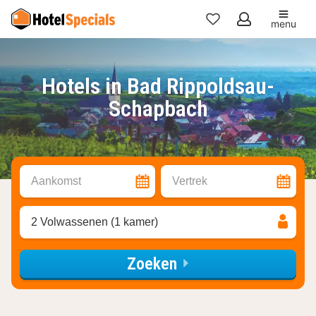
menu
Mijn
favorieten
Hotels in Bad Rippoldsau-
Schapbach
Aankomst
Vertrek
2 Volwassenen (1 kamer)
Zoeken