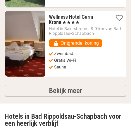
Wellness Hotel Garni
1
Krone
, 4 Sterren
nacht
Hotel in
Baiersbronn
·
8.9 km van Bad
vanaf
Rippoldsau-Schapbach
170,43
€
Ontgrendel korting
Zwembad
Gratis Wi-Fi
Sauna
hotels
Bekijk meer
Hotels in Bad Rippoldsau-Schapbach voor
een heerlijk verblijf