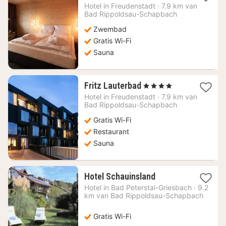
nacht
Hotel in
Freudenstadt
·
7.9 km van
vanaf
Bad Rippoldsau-Schapbach
153,18
Zwembad
€
Gratis Wi-Fi
Sauna
1
Fritz Lauterbad
, 4 Sterren
nacht
Hotel in
Freudenstadt
·
7.9 km van
vanaf
Bad Rippoldsau-Schapbach
189,16
Gratis Wi-Fi
€
Restaurant
Sauna
1
Hotel Schauinsland
nacht
Hotel in
Bad Peterstal-Griesbach
·
9.2
vanaf
km van Bad Rippoldsau-Schapbach
74,46
€
Gratis Wi-Fi