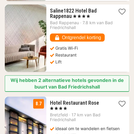
Saline1822 Hotel Bad
1
Rappenau
, 4 Sterren
nacht
Bad Rappenau
·
7.8 km van Bad
vanaf
Friedrichshall
171,83
€
Ontgrendel korting
Gratis Wi-Fi
Restaurant
Lift
Wij hebben 2 alternatieve hotels gevonden in de
buurt van Bad Friedrichshall
3
Hotel Restaurant Rose
8.7
nachten
, 4 Sterren
vanaf
Bretzfeld
·
17 km van Bad
112,63
Friedrichshall
€
ideaal om te wandelen en fietsen