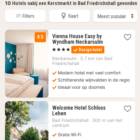
10
Hotels nabij een Kerstmarkt in Bad Friedrichshall gevonden
Filters
Kaart
Vienna House Easy by
8.5
2
Wyndham Neckarsulm
nachten
, 4 Sterren
Design hotel
vanaf
90
Neckarsulm
·
5.7 km van Bad
Friedrichshall
€
Modern hotel met veel comfort
Schitterende wijnvelden in de regio
Ideaal voor op doorreis
Welcome Hotel Schloss
1
Lehen
nacht
Bad Friedrichshall
·
300 m van het
vanaf
centrum
87,06
Gratis Wi-Fi
€