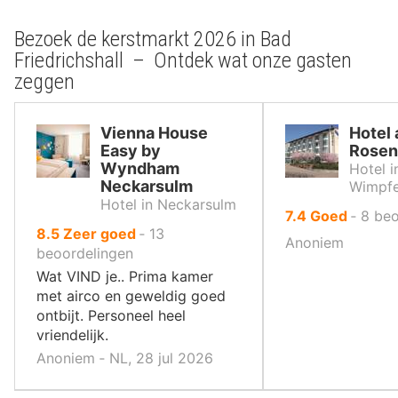
Bezoek de kerstmarkt 2026 in Bad
Friedrichshall – Ontdek wat onze gasten
zeggen
Vienna House
Hotel
Easy by
Rosen
Wyndham
Hotel i
Neckarsulm
Wimpf
Hotel in Neckarsulm
uit
7.4
Goed
‐
8
beo
uit
8.5
Zeer goed
‐
13
10
Anoniem
10
beoordelingen
,
,
Wat VIND je.. Prima kamer
met airco en geweldig goed
ontbijt. Personeel heel
vriendelijk.
Anoniem ‐ NL, 28 jul 2026