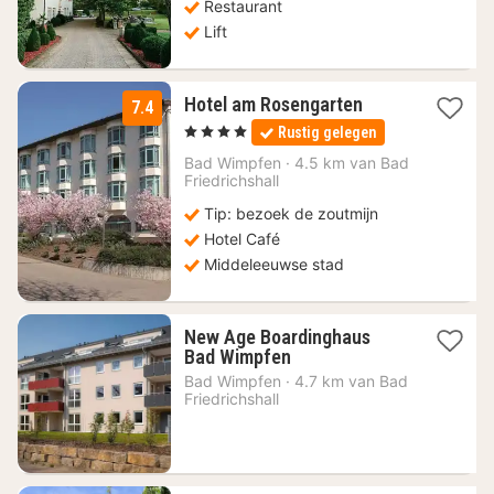
Restaurant
Lift
1
Hotel am Rosengarten
7.4
nacht
, 4 Sterren
Rustig gelegen
vanaf
91
Bad Wimpfen
·
4.5 km van Bad
Friedrichshall
€
Tip: bezoek de zoutmijn
Hotel Café
Middeleeuwse stad
New Age Boardinghaus
1
Bad Wimpfen
nacht
Bad Wimpfen
·
4.7 km van Bad
vanaf
Friedrichshall
88,32
€