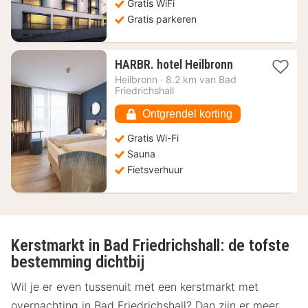
Gratis WiFi
Gratis parkeren
1
HARBR. hotel Heilbronn
nacht
Heilbronn
·
8.2 km van Bad
vanaf
Friedrichshall
67,29
€
Ontgrendel korting
Gratis Wi-Fi
Sauna
Fietsverhuur
Kerstmarkt in Bad Friedrichshall: de tofste
bestemming dichtbij
Wil je er even tussenuit met een kerstmarkt met
overnachting in Bad Friedrichshall? Dan zijn er meer