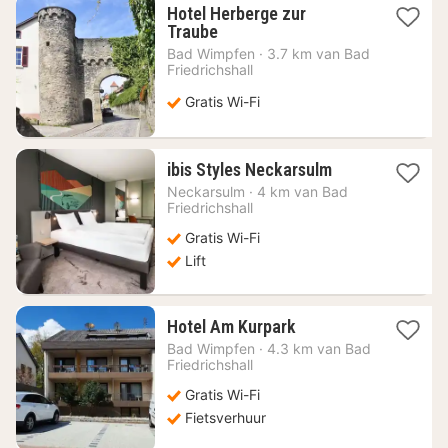
Hotel Herberge zur
1
Traube
nacht
Bad Wimpfen
·
3.7 km van Bad
vanaf
Friedrichshall
113,08
€
Gratis Wi-Fi
1
ibis Styles Neckarsulm
nacht
Neckarsulm
·
4 km van Bad
vanaf
Friedrichshall
61,39
Gratis Wi-Fi
€
Lift
1
Hotel Am Kurpark
nacht
Bad Wimpfen
·
4.3 km van Bad
vanaf
Friedrichshall
107,61
Gratis Wi-Fi
€
Fietsverhuur