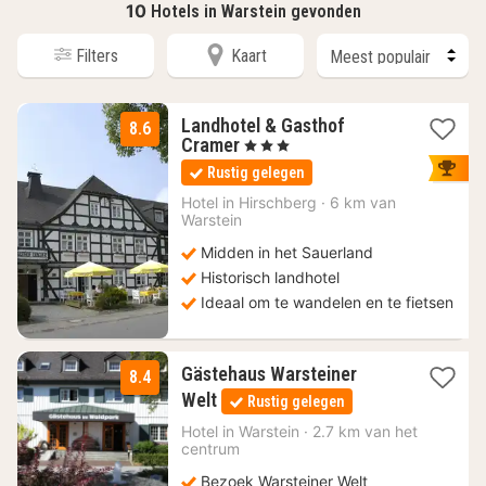
10
Hotels in Warstein gevonden
Filters
Kaart
Landhotel & Gasthof
8.6
1
Cramer
, 3 Sterren
nacht
Rustig gelegen
vanaf
115
Hotel in
Hirschberg
·
6 km van
Warstein
€
Midden in het Sauerland
Historisch landhotel
Ideaal om te wandelen en te fietsen
Gästehaus Warsteiner
8.4
1
Welt
Rustig gelegen
nacht
vanaf
Hotel in
Warstein
·
2.7 km van het
centrum
105
€
Bezoek Warsteiner Welt