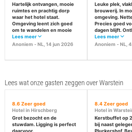
,
,
Hartelijk ontvangen, mooie
Leuke plek, vlak
ruimtes en prachtig dorp
brouwerij. In m
waar het hotel staat.
omgeving. Nett
Omgeving leent zich goed
Precies goed voo
om te wandelen en mooie
dagen blijft. Ont
dingen te zien!
Lees meer
prima, aardig p
Lees meer
Anoniem ‐ NL, 14 jun 2026
Anoniem ‐ NL, 4
Lees wat onze gasten zeggen over Warstein
uit
uit
8.6
Zeer goed
8.4
Zeer goed
10
10
Hotel in Hirschberg
Hotel in Warste
,
,
Grot bezocht en de
Kerstbuffet op 
stuwdam. Ligging is perfect
bij naast gelege
daarvoor.
Pluckershof. Bev