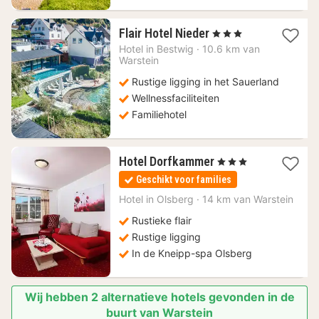
1
Flair Hotel Nieder
, 3 Sterren
nacht
Hotel in
Bestwig
·
10.6 km van
vanaf
Warstein
166
Rustige ligging in het Sauerland
€
Wellnessfaciliteiten
Familiehotel
1
Hotel Dorfkammer
, 3 Sterren
nacht
Geschikt voor families
vanaf
138
Hotel in
Olsberg
·
14 km van Warstein
€
Rustieke flair
Rustige ligging
In de Kneipp-spa Olsberg
Wij hebben 2 alternatieve hotels gevonden in de
buurt van Warstein