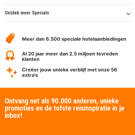
Ontdek meer Specials
Over
HotelSpecials
Meer dan 6.500 speciale hotelaanbiedingen
Al 20 jaar meer dan 2.5 miljoen tevreden
klanten
Creëer jouw unieke verblijf met onze 56
extra's
Ontvang net als 90.000 anderen, unieke
promoties en de tofste reisinspiratie in je
inbox!