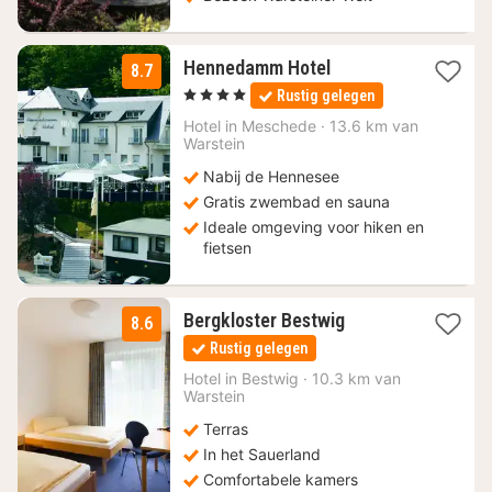
3
Hennedamm Hotel
8.7
nachten
, 4 Sterren
Rustig gelegen
vanaf
106
Hotel in
Meschede
·
13.6 km van
Warstein
€
Nabij de Hennesee
Gratis zwembad en sauna
Ideale omgeving voor hiken en
fietsen
1
Bergkloster Bestwig
8.6
nacht
Rustig gelegen
vanaf
125,40
Hotel in
Bestwig
·
10.3 km van
Warstein
€
Terras
In het Sauerland
Comfortabele kamers