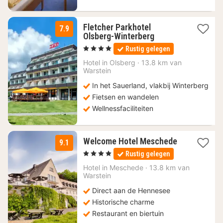
Fletcher Parkhotel
7.9
1
Olsberg-Winterberg
nacht
, 4 Sterren
Rustig gelegen
vanaf
75
Hotel in
Olsberg
·
13.8 km van
Warstein
€
In het Sauerland, vlakbij Winterberg
Fietsen en wandelen
Wellnessfaciliteiten
2
Welcome Hotel Meschede
9.1
nachten
, 4 Sterren
Rustig gelegen
vanaf
109
Hotel in
Meschede
·
13.8 km van
Warstein
€
Direct aan de Hennesee
Historische charme
Restaurant en biertuin