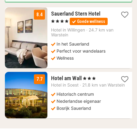
2
Sauerland Stern Hotel
8.4
nachten
, 4 Sterren
Goede wellness
vanaf
99,50
Hotel in
Willingen
·
24.7 km van
Warstein
€
In het Sauerland
Perfect voor wandelaars
Wellness
1
Hotel am Wall
, 3 Sterren
7.7
nacht
Hotel in
Soest
·
21.8 km van Warstein
vanaf
81,86
Historisch centrum
€
Nederlandse eigenaar
Bosrijk Sauerland