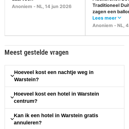
Traditioneel Dui
Anoniem ‐ NL, 14 jun 2026
zagen een ballo
brouwerij. Mooi
Lees meer
bezoekerscent
Anoniem ‐ NL, 4
brouwerij was d
kerst. Maar dat 
Meest gestelde vragen
Hoeveel kost een nachtje weg in
Warstein?
Hoeveel kost een hotel in Warstein
centrum?
Kan ik een hotel in Warstein gratis
annuleren?