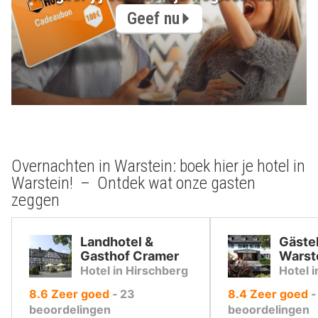
Geef nu
Overnachten in Warstein: boek hier je hotel in
Warstein! – Ontdek wat onze gasten
zeggen
Landhotel &
Gäste
Gasthof Cramer
Warst
Hotel in Hirschberg
Hotel 
uit
uit
8.6
Zeer goed
‐
23
8.4
Zeer goed
10
10
beoordelingen
beoordelingen