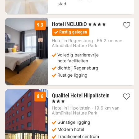
stad
2
Hotel INCLUDiO
, 4 Sterren
9.3
nachten
Rustig gelegen
vanaf
85
Hotel in
Regensburg
·
65.2 km van
Altmühltal Nature Park
€
Volledig barrièrevrije
hotelfaciliteiten
dichtbij Regensburg
Rustige ligging
1
Qualitel Hotel Hilpoltstein
8.6
nacht
, 3 Sterren
vanaf
Hotel in
Hilpoltstein
·
19.6 km van
91,80
Altmühltal Nature Park
€
Gunstige ligging
Modern hotel
Traditioneel centrum