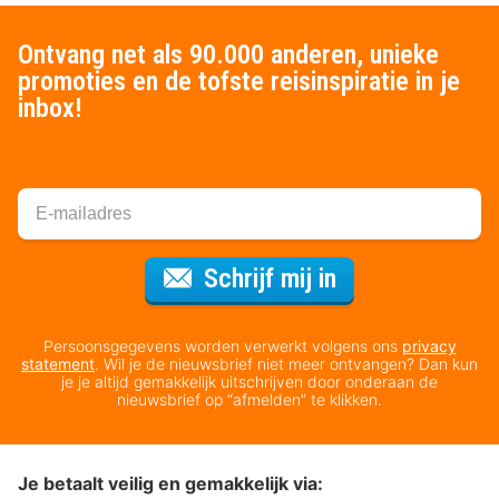
Ontvang net als 90.000 anderen, unieke
promoties en de tofste reisinspiratie in je
inbox!
Voor de nieuws
Schrijf mij in
Persoonsgegevens worden verwerkt volgens ons
privacy
statement
. Wil je de nieuwsbrief niet meer ontvangen? Dan kun
je je altijd gemakkelijk uitschrijven door onderaan de
nieuwsbrief op “afmelden” te klikken.
Je betaalt veilig en gemakkelijk via: