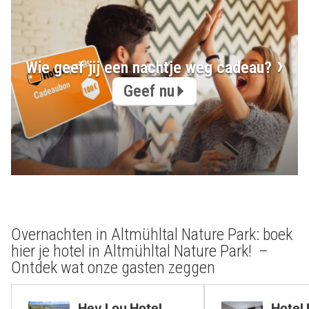
Wie geef jij een nachtje weg cadeau?
Geef nu
Overnachten in Altmühltal Nature Park: boek
hier je hotel in Altmühltal Nature Park! –
Ontdek wat onze gasten zeggen
Hey Lou Hotel
Hotel