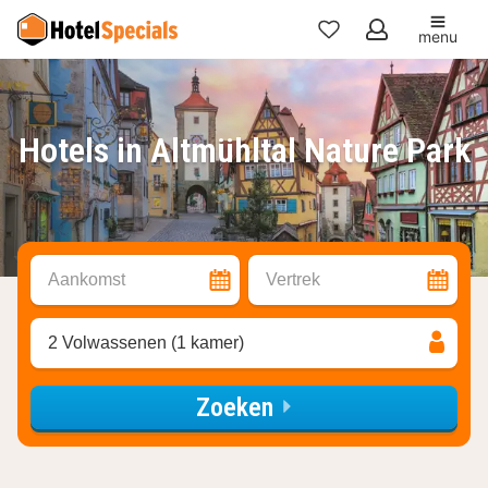
menu
Mijn
favorieten
Hotels in Altmühltal Nature Park
Aankomst
Vertrek
2 Volwassenen (1 kamer)
Zoeken