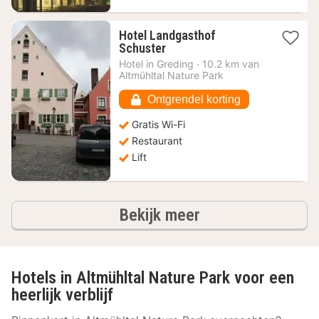
Hotel Landgasthof
1
Schuster
nacht
Hotel in
Greding
·
10.2 km van
vanaf
Altmühltal Nature Park
81,81
€
Ontgrendel korting
Gratis Wi-Fi
Restaurant
Lift
hotels
Bekijk meer
Hotels in Altmühltal Nature Park voor een
heerlijk verblijf