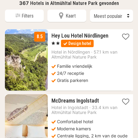
367
Hotels in Altmühltal Nature Park gevonden
Filters
Kaart
2
Hey Lou Hotel Nördlingen
8.5
nachten
, 2 Sterren
Design hotel
vanaf
64
Hotel in
Nördlingen
·
57.1 km van
Altmühltal Nature Park
€
Familie vriendelijk
24/7 receptie
Gratis parkeren
1
McDreams Ingolstadt
nacht
Hotel in
Ingolstadt
·
33.4 km van
vanaf
Altmühltal Nature Park
43,34
Comfortabel hotel
€
Moderne kamers
Centrale ligging, 2 km van de oude