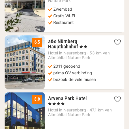
Nature Park
123,11
Zwembad
€
Gratis Wi-Fi
Restaurant
a&o Nürnberg
6.5
2
Hauptbahnhof
, 2 Sterren
nachten
Hotel in
Neurenberg
·
53 km van
vanaf
Altmühltal Nature Park
82,09
2011 geopend
€
prima OV verbinding
bezoek de vele musea
1
Arvena Park Hotel
8.9
nacht
, 4 Sterren
vanaf
Hotel in
Neurenberg
·
47.1 km van
91
Altmühltal Nature Park
€