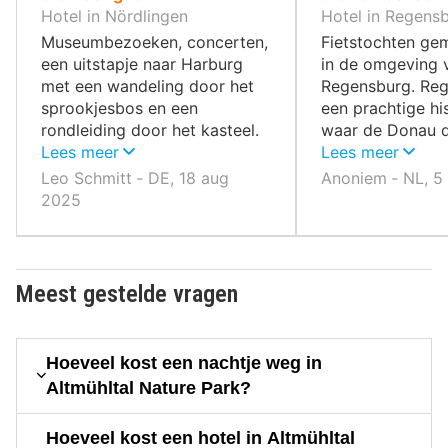
10
10
Hotel in Nördlingen
Hotel in Regens
,
,
Museumbezoeken, concerten,
Fietstochten ge
een uitstapje naar Harburg
in de omgeving 
met een wandeling door het
Regensburg. Reg
sprookjesbos en een
een prachtige hi
rondleiding door het kasteel.
waar de Donau 
Oettingen is erg interessant,
Lees meer
stroomt Verder li
Lees meer
verdeeld in twee delen: barok
buurt van Regen
Leo Schmitt ‐ DE, 18 aug
Anoniem ‐ NL, 5
aan de linkerkant en vakwerk
Walhalla wat ee
2025
aan de rechterkant, gezien
meer dan waard 
vanaf het kasteel; het is een
bezoek waard. Er zijn tal van
plekken om te stoppen voor
Meest gestelde vragen
een hapje en een drankje en
om te winkelen.
Hoeveel kost een nachtje weg in
Altmühltal Nature Park?
Hoeveel kost een hotel in Altmühltal