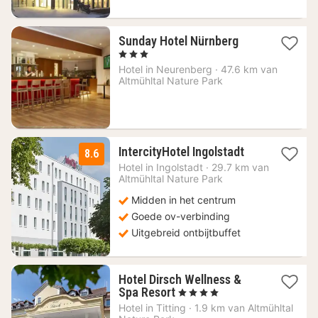
2
Sunday Hotel Nürnberg
nachten
, 3 Sterren
vanaf
Hotel in
Neurenberg
·
47.6 km van
94
Altmühltal Nature Park
€
2
IntercityHotel Ingolstadt
8.6
nachten
Hotel in
Ingolstadt
·
29.7 km van
vanaf
Altmühltal Nature Park
89
Midden in het centrum
€
Goede ov-verbinding
Uitgebreid ontbijtbuffet
Hotel Dirsch Wellness &
1
Spa Resort
, 4 Sterren
nacht
Hotel in
Titting
·
1.9 km van Altmühltal
vanaf