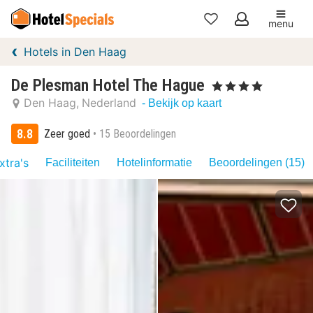
menu
Mijn
Hotels in Den Haag
favorieten
De Plesman Hotel The Hague
, 4 Sterren
Den Haag
Nederland
- Bekijk op kaart
8.8
Zeer goed
15 Beoordelingen
xtra's
Faciliteiten
Hotelinformatie
Beoordelingen (15)