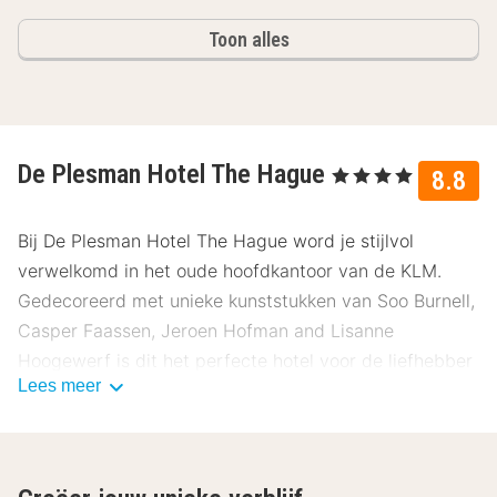
Toon alles
De Plesman Hotel The Hague
, 4 Sterren
8.8
Bij De Plesman Hotel The Hague word je stijlvol
verwelkomd in het oude hoofdkantoor van de KLM.
Gedecoreerd met unieke kunststukken van Soo Burnell,
Casper Faassen, Jeroen Hofman and Lisanne
Hoogewerf is dit het perfecte hotel voor de liefhebber
Lees meer
van stijl.
Ligging De Plesman Hotel The Hague
Het hotel ligt op een prachtige plek, waar bos, duin,