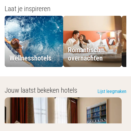
Laat je inspireren
Romantisch
Wellnesshotels
overnachten
L
Jouw laatst bekeken hotels
Lijst leegmaken