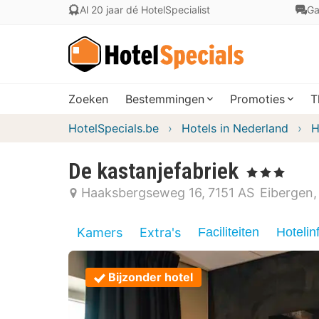
Al 20 jaar dé HotelSpecialist
Ga
Zoeken
Bestemmingen
Promoties
T
HotelSpecials.be
Hotels in Nederland
H
De kastanjefabriek
, 3 Sterren
Haaksbergseweg 16
7151 AS
Eibergen
Kamers
Extra's
Faciliteiten
Hotelin
Bijzonder hotel