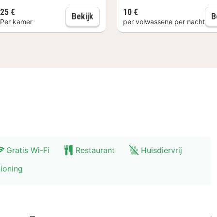
25 kilometer van het hotel, is een mooie bestemming vo
25 €
10 €
 ontbijt
Lazy Sunday (13:00)
Bekijk
B
astanjefabriek.
Per kamer
per volwassene per nacht
Gratis Wi-Fi
Restaurant
Huisdiervrij
tioning