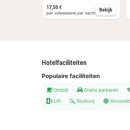
rijden. Ook Kasteel Ruurlo, op circa 
17,50 €
Dagelijks
Bekijk
genoeg te beleven in en rondom De K
per volwassene per nacht
Hotelfaciliteiten
Populaire faciliteiten
Ontbijt
Gratis parkeren
Lift
Rookvrij
Aircondi