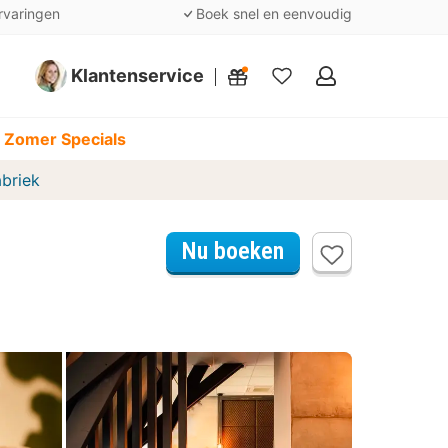
rvaringen
Boek snel en eenvoudig
Klantenservice
Mijn
favorieten
 Zomer Specials
abriek
Nu boeken