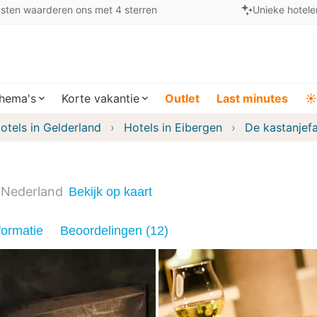
sten waarderen ons met 4 sterren
Unieke hotele
hema's
Korte vakantie
Outlet
Last minutes
☀️
otels in Gelderland
Hotels in Eibergen
De kastanjef
Nederland
Bekijk op kaart
formatie
Beoordelingen (12)