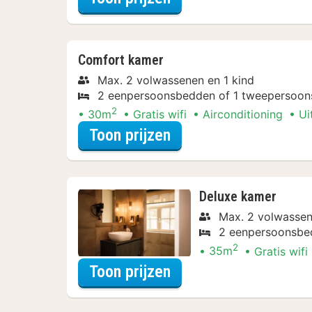
Comfort kamer
Max. 2 volwassenen en 1 kind
2 eenpersoonsbedden of 1 tweepersoo
2
30m
Gratis wifi
Airconditioning
Ui
voor Later Uitchecke
Toon prijzen
Deluxe kamer
Max. 2 volwassen
2 eenpersoonsbe
2
35m
Gratis wifi
voor Later Uitchecke
Toon prijzen