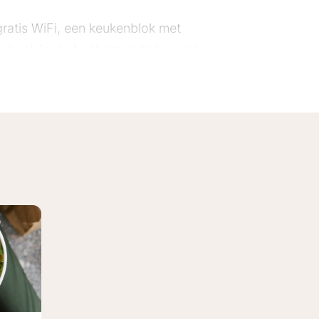
gratis WiFi, een keukenblok met
am koel. In de badkamer vind je onder
rblijf is de Suite een mooie keuze,
een borrel hoeven gasten het hotel
plaatsen en een ruim terras gelegen
 aandacht voor kwaliteit,
leen een fijne plek om te
n de Duitse grens. Hierdoor is een
n, net over de grens, een aanrader
p korte rijafstand ligt zwembad De
chede ligt op ongeveer 25 minuten