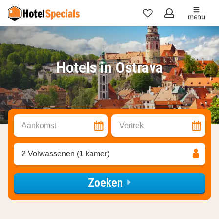
menu
Mijn
favorieten
Hotels in Ostrava
Aankomst
Vertrek
2 Volwassenen (1 kamer)
Zoeken