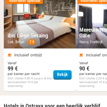
Voordeel Special
Voordeel Spec
Mercure Na
ibis Liège Seraing
Gare
Luik, België
7.9
Nancy, Frankrijk
Inclusief ontbijt
Inclusief on
Vanaf
Vanaf
99 €
90 €
ibis Liège Seraing
per kamer per nacht
per kamer per na
Bekijk
Excl. citytax 0,80 € p.p.p.n. & excl.
Excl. citytax 2,20 € p
servicekosten 10 € per
servicekosten 10 € 
reservering
reservering
Hotels in Ostrava voor een heerlijk verblijf