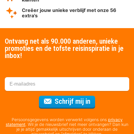
Creëer jouw unieke verblijf met onze 56
extra's
Ontvang net als 90.000 anderen, unieke
promoties en de tofste reisinspiratie in je
inbox!
Voor de nieuws
Schrijf mij in
Persoonsgegevens worden verwerkt volgens ons
privacy
statement
. Wil je de nieuwsbrief niet meer ontvangen? Dan kun
je je altijd gemakkelijk uitschrijven door onderaan de
nieuwsbrief op “afmelden” te klikken.