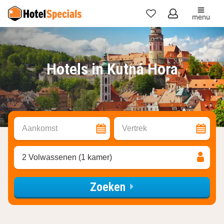
menu
Mijn
favorieten
Hotels in Kutná Hora
Aankomst
Vertrek
2 Volwassenen (1 kamer)
Zoeken