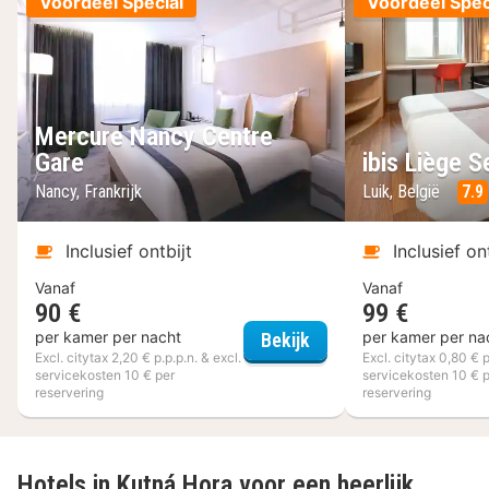
Voordeel Special
Voordeel Spec
Mercure Nancy Centre
Gare
ibis Liège S
Nancy, Frankrijk
Luik, België
7.9
Inclusief ontbijt
Inclusief on
Vanaf
Vanaf
90 €
99 €
Mercure Nancy Centre
per kamer per nacht
per kamer per na
Bekijk
Excl. citytax 2,20 € p.p.p.n. & excl.
Excl. citytax 0,80 € p
servicekosten 10 € per
servicekosten 10 € 
reservering
reservering
Hotels in Kutná Hora voor een heerlijk