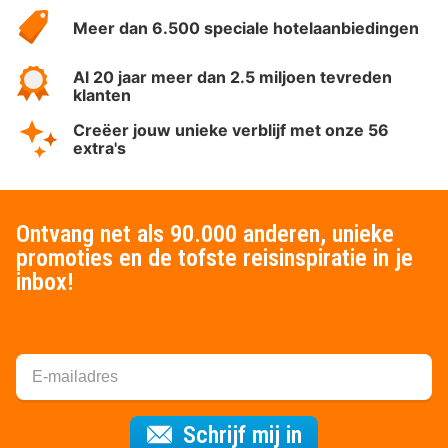
HotelSpecials
Meer dan 6.500 speciale hotelaanbiedingen
Al 20 jaar meer dan 2.5 miljoen tevreden
klanten
Creëer jouw unieke verblijf met onze 56
extra's
Ontvang net als 90.000 anderen, unieke
promoties en de tofste reisinspiratie in je
inbox!
Voor de nieuws
Schrijf mij in