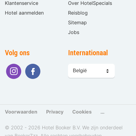
Klantenservice
Over HotelSpecials
Hotel aanmelden
Reisblog
Sitemap
Jobs
Volg ons
Internationaal
Taal
kiezen
Voorwaarden
Privacy
Cookies
Cookies beher
© 2002 - 2026 Hotel Booker B.V. We zijn onderdeel
van BookerZzz. Alle rechten voorbehouden.