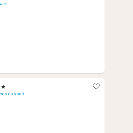
nacht
aart
vanaf
103,88
€
erren
cht
oon op kaart
naf
2,11