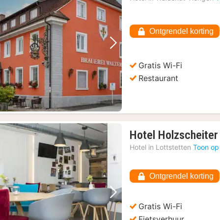
Ontgrendel korting
Vorige foto
Volgende foto
Gratis Wi-Fi
Restaurant
Hotel Holzscheiter
Hotel in
Lottstetten
Toon op
Ontgrendel korting
Vorige foto
Volgende foto
Gratis Wi-Fi
Fietsverhuur