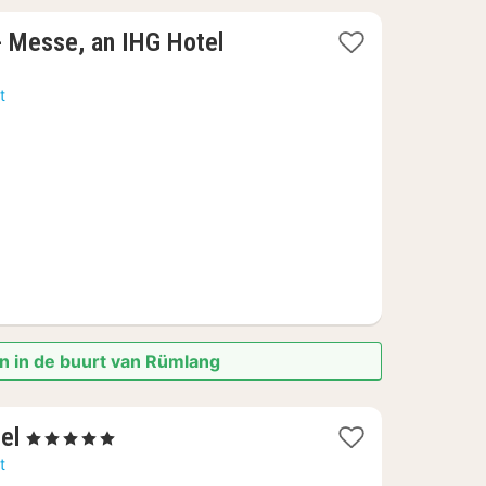
1
 - Messe, an IHG Hotel
nacht
vanaf
t
119,94
€
n in de buurt van Rümlang
1
el
, 5 Sterren
nacht
t