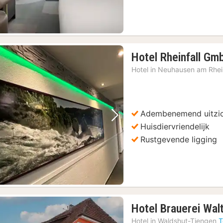
Hotel Rheinfall Gm
Hotel in
Neuhausen am Rhein
Adembenemend uitzi
Vorige foto
Volgende foto
Huisdiervriendelijk
Rustgevende ligging
Hotel Brauerei Wal
Hotel in
Waldshut-Tiengen
T