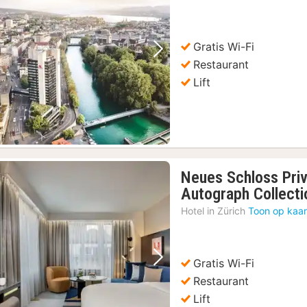
Gratis Wi-Fi
Vorige foto
Volgende foto
Restaurant
Lift
Neues Schloss Priv
Autograph Collecti
Hotel in
Zürich
Toon op kaar
Gratis Wi-Fi
Vorige foto
Volgende foto
Restaurant
Lift