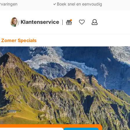
rvaringen
Boek snel en eenvoudig
Klantenservice
Mijn
favorieten
 Zomer Specials