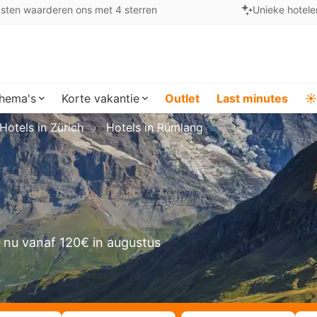
sten waarderen ons met 4 sterren
Unieke hotele
hema's
Korte vakantie
Outlet
Last minutes
☀️
Hotels in Zürich
Hotels in Rümlang
 nu vanaf 120€ in augustus