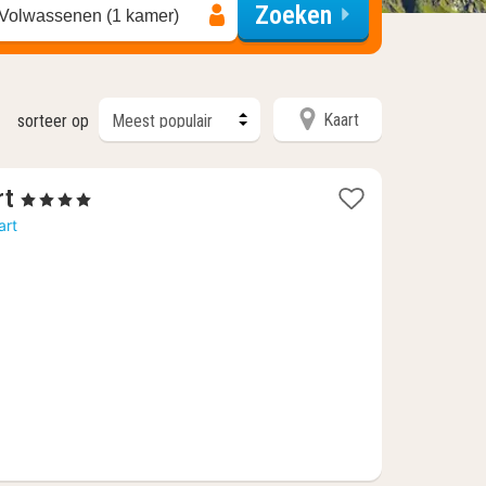
Zoeken
 Volwassenen (1 kamer)
Kaart
sorteer op
1
rt
, 4 Sterren
nacht
art
vanaf
130,67
€