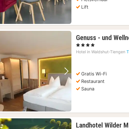
Lift
Genuss - und Welln
, 4 Sterren
Hotel in
Waldshut-Tiengen
T
Gratis Wi-Fi
Vorige foto
Volgende foto
Restaurant
Sauna
Landhotel Wilder 