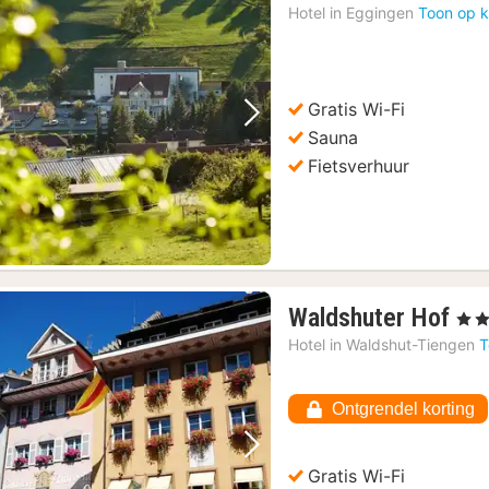
Hotel in
Eggingen
Toon op k
Gratis Wi-Fi
Vorige foto
Volgende foto
Sauna
Fietsverhuur
1
Waldshuter Hof
, 3 St
na
Hotel in
Waldshut-Tiengen
T
va
10
Ontgrendel korting
€
Vorige foto
Volgende foto
Gratis Wi-Fi