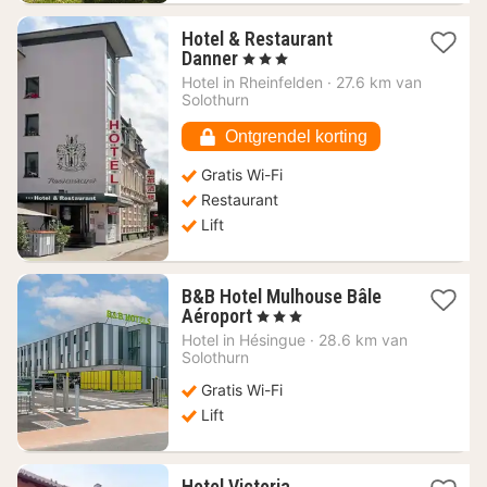
Hotel & Restaurant
1
Danner
, 3 Sterren
nacht
Hotel in
Rheinfelden
·
27.6 km van
vanaf
Solothurn
129,91
€
Ontgrendel korting
Gratis Wi-Fi
Restaurant
Lift
B&B Hotel Mulhouse Bâle
1
Aéroport
, 3 Sterren
nacht
Hotel in
Hésingue
·
28.6 km van
vanaf
Solothurn
73,41
Gratis Wi-Fi
€
Lift
1
Hotel Victoria