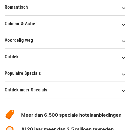
Romantisch
Culinair & Actief
Voordelig weg
Ontdek
Populaire Specials
Ontdek meer Specials
Over
HotelSpecials
Meer dan 6.500 speciale hotelaanbiedingen
Al 20 jaar meer dan 2.5 miljoen tevreden