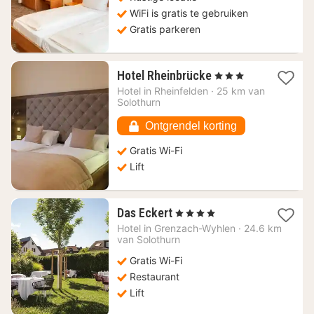
WiFi is gratis te gebruiken
Gratis parkeren
1
Hotel Rheinbrücke
, 3 Sterren
nacht
Hotel in
Rheinfelden
·
25 km van
vanaf
Solothurn
115,43
€
Ontgrendel korting
Gratis Wi-Fi
Lift
1
Das Eckert
, 4 Sterren
nacht
Hotel in
Grenzach-Wyhlen
·
24.6 km
vanaf
van Solothurn
106,27
Gratis Wi-Fi
€
Restaurant
Lift