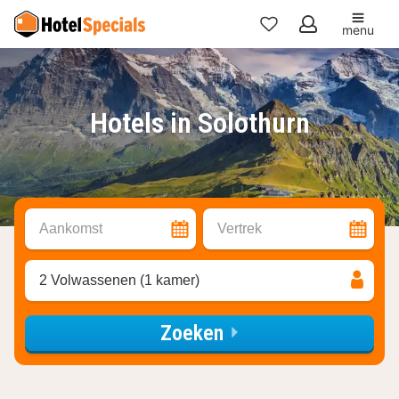
menu
Mijn
favorieten
Hotels in Solothurn
Aankomst
Vertrek
2 Volwassenen (1 kamer)
Zoeken