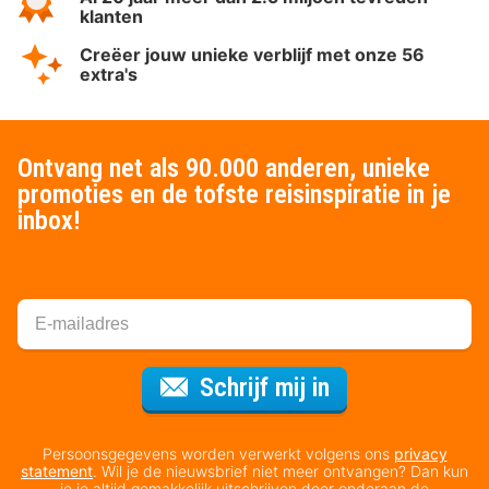
klanten
Creëer jouw unieke verblijf met onze 56
extra's
Ontvang net als 90.000 anderen, unieke
promoties en de tofste reisinspiratie in je
inbox!
Voor de nieuws
Schrijf mij in
Persoonsgegevens worden verwerkt volgens ons
privacy
statement
. Wil je de nieuwsbrief niet meer ontvangen? Dan kun
je je altijd gemakkelijk uitschrijven door onderaan de