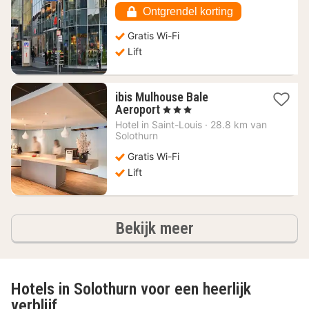
€
Ontgrendel korting
Gratis Wi-Fi
Lift
ibis Mulhouse Bale
1
Aeroport
, 3 Sterren
nacht
Hotel in
Saint-Louis
·
28.8 km van
vanaf
Solothurn
79,58
Gratis Wi-Fi
€
Lift
hotels
Bekijk meer
Hotels in Solothurn voor een heerlijk
verblijf