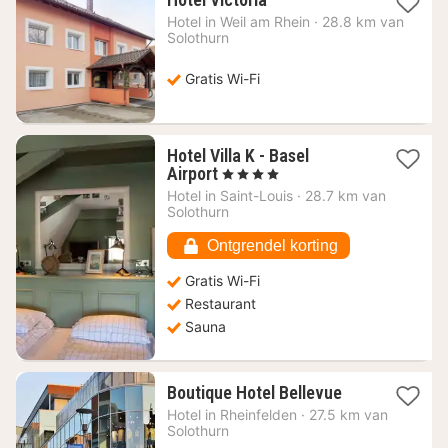
nacht
Hotel in
Weil am Rhein
·
28.8 km van
vanaf
Solothurn
70,09
€
Gratis Wi-Fi
Hotel Villa K - Basel
1
Airport
, 4 Sterren
nacht
Hotel in
Saint-Louis
·
28.7 km van
vanaf
Solothurn
117,20
€
Ontgrendel korting
Gratis Wi-Fi
Restaurant
Sauna
1
Boutique Hotel Bellevue
nacht
Hotel in
Rheinfelden
·
27.5 km van
vanaf
Solothurn
113,55