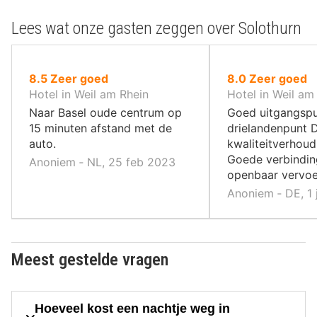
Lees wat onze gasten zeggen over Solothurn
uit
uit
8.5
Zeer goed
8.0
Zeer goed
10
10
Hotel in Weil am Rhein
Hotel in Weil am
,
,
Naar Basel oude centrum op
Goed uitgangspu
15 minuten afstand met de
drielandenpunt D
auto.
kwaliteitverhoud
Goede verbindin
Anoniem ‐ NL, 25 feb 2023
openbaar vervoe
Anoniem ‐ DE, 1
Meest gestelde vragen
Hoeveel kost een nachtje weg in