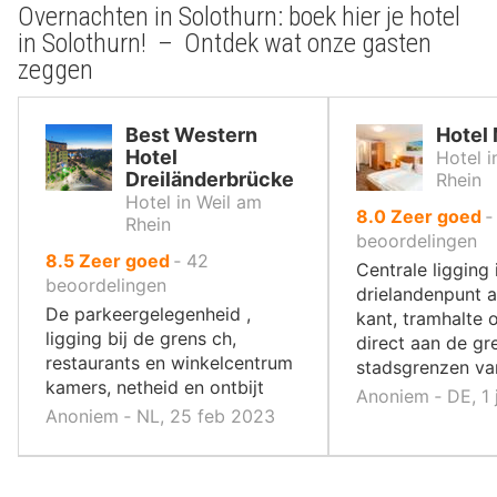
Overnachten in Solothurn: boek hier je hotel
in Solothurn! – Ontdek wat onze gasten
zeggen
Best Western
Hotel 
Hotel
Hotel i
Dreiländerbrücke
Rhein
Hotel in Weil am
uit
8.0
Zeer goed
Rhein
10
beoordelingen
uit
8.5
Zeer goed
‐
42
,
Centrale ligging 
10
beoordelingen
drielandenpunt a
,
De parkeergelegenheid ,
kant, tramhalte 
ligging bij de grens ch,
direct aan de gr
restaurants en winkelcentrum
stadsgrenzen va
kamers, netheid en ontbijt
Anoniem ‐ DE, 1
Anoniem ‐ NL, 25 feb 2023