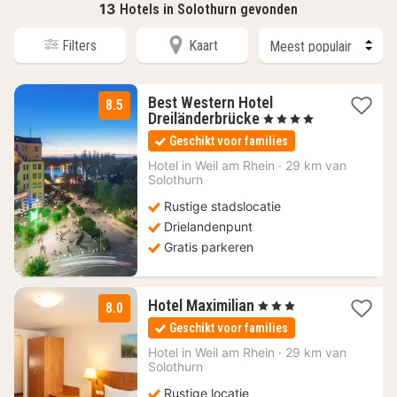
13
Hotels in Solothurn gevonden
Filters
Kaart
Best Western Hotel
8.5
1
Dreiländerbrücke
, 4 Sterren
nacht
Geschikt voor families
vanaf
104
Hotel in
Weil am Rhein
·
29 km van
Solothurn
€
Rustige stadslocatie
Drielandenpunt
Gratis parkeren
1
Hotel Maximilian
, 3 Sterren
8.0
nacht
Geschikt voor families
vanaf
114,40
Hotel in
Weil am Rhein
·
29 km van
Solothurn
€
Rustige locatie