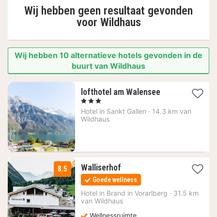
Wij hebben geen resultaat gevonden
voor
Wildhaus
Wij hebben 10 alternatieve hotels gevonden in de
buurt van Wildhaus
1
lofthotel am Walensee
nacht
, 3 Sterren
vanaf
Hotel in
Sankt Gallen
·
14.3 km van
256,43
Wildhaus
€
1
Walliserhof
8.5
nacht
Goede wellness
vanaf
177,18
Hotel in
Brand in Vorarlberg
·
31.5 km
van Wildhaus
€
Wellnessruimte