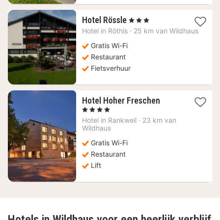
1
Hotel Rössle
, 3 Sterren
nacht
Hotel in
Röthis
·
25 km van Wildhaus
vanaf
140,76
Gratis Wi-Fi
€
Restaurant
Fietsverhuur
1
Hotel Hoher Freschen
nacht
, 4 Sterren
vanaf
Hotel in
Rankweil
·
23 km van
136,36
Wildhaus
€
Gratis Wi-Fi
Restaurant
Lift
Hotels in Wildhaus voor een heerlijk verblijf