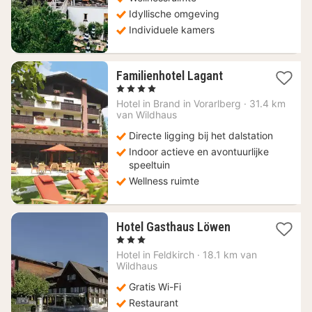
Idyllische omgeving
Individuele kamers
1
Familienhotel Lagant
nacht
, 4 Sterren
vanaf
Hotel in
Brand in Vorarlberg
·
31.4 km
453,20
van Wildhaus
€
Directe ligging bij het dalstation
Indoor actieve en avontuurlijke
speeltuin
Wellness ruimte
1
Hotel Gasthaus Löwen
nacht
, 3 Sterren
vanaf
Hotel in
Feldkirch
·
18.1 km van
106,53
Wildhaus
€
Gratis Wi-Fi
Restaurant