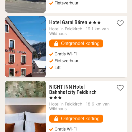
Fietsverhuur
1
Hotel Garni Bären
, 3 Sterren
nacht
Hotel in
Feldkirch
·
19.1 km van
vanaf
Wildhaus
90
€
Ontgrendel korting
Gratis Wi-Fi
Fietsverhuur
Lift
NIGHT INN Hotel
1
Bahnhofcity Feldkirch
nacht
, 3 Sterren
vanaf
Hotel in
Feldkirch
·
18.6 km van
89,18
Wildhaus
€
Ontgrendel korting
Gratis Wi-Fi