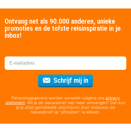
Ontvang net als 90.000 anderen, unieke
promoties en de tofste reisinspiratie in je
inbox!
Voor de nieuws
Schrijf mij in
Persoonsgegevens worden verwerkt volgens ons
privacy
statement
. Wil je de nieuwsbrief niet meer ontvangen? Dan kun
je je altijd gemakkelijk uitschrijven door onderaan de
nieuwsbrief op “afmelden” te klikken.