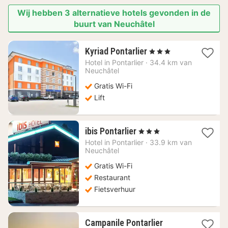
Wij hebben 3 alternatieve hotels gevonden in de
buurt van Neuchâtel
1
Kyriad Pontarlier
, 3 Sterren
nacht
Hotel in
Pontarlier
·
34.4 km van
vanaf
Neuchâtel
63,71
Gratis Wi-Fi
€
Lift
1
ibis Pontarlier
, 3 Sterren
nacht
Hotel in
Pontarlier
·
33.9 km van
vanaf
Neuchâtel
65,45
Gratis Wi-Fi
€
Restaurant
Fietsverhuur
1
Campanile Pontarlier