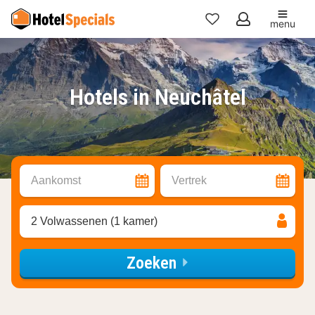
menu
Mijn
favorieten
Hotels in Neuchâtel
Aankomst
Vertrek
2 Volwassenen (1 kamer)
Zoeken