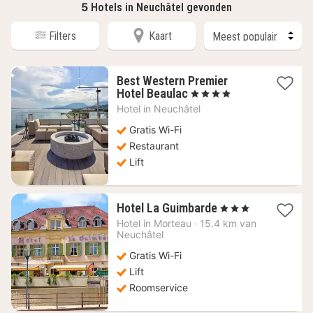
5
Hotels in Neuchâtel gevonden
Filters
Kaart
Best Western Premier
1
Hotel Beaulac
, 4 Sterren
nacht
Hotel in
Neuchâtel
vanaf
195,25
Gratis Wi-Fi
€
Restaurant
Lift
1
Hotel La Guimbarde
, 3 Sterren
nacht
Hotel in
Morteau
·
15.4 km van
vanaf
Neuchâtel
76
Gratis Wi-Fi
€
Lift
Roomservice