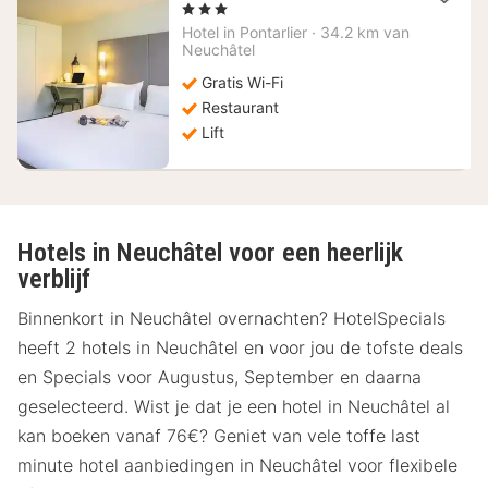
nacht
, 3 Sterren
vanaf
Hotel in
Pontarlier
·
34.2 km van
60
Neuchâtel
€
Gratis Wi-Fi
Restaurant
Lift
Hotels in Neuchâtel voor een heerlijk
verblijf
Binnenkort in Neuchâtel overnachten? HotelSpecials
heeft 2 hotels in Neuchâtel en voor jou de tofste deals
en Specials voor Augustus, September en daarna
geselecteerd. Wist je dat je een hotel in Neuchâtel al
kan boeken vanaf 76€? Geniet van vele toffe last
minute hotel aanbiedingen in Neuchâtel voor flexibele