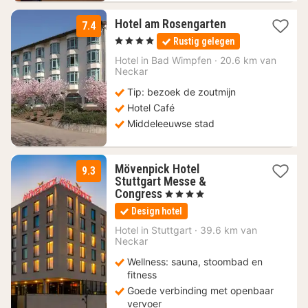
1
Hotel am Rosengarten
7.4
nacht
, 4 Sterren
Rustig gelegen
vanaf
91
Hotel in
Bad Wimpfen
·
20.6 km van
Neckar
€
Tip: bezoek de zoutmijn
Hotel Café
Middeleeuwse stad
Mövenpick Hotel
9.3
Stuttgart Messe &
2
Congress
, 4 Sterren
nachten
Design hotel
vanaf
94
Hotel in
Stuttgart
·
39.6 km van
Neckar
€
Wellness: sauna, stoombad en
fitness
Goede verbinding met openbaar
vervoer