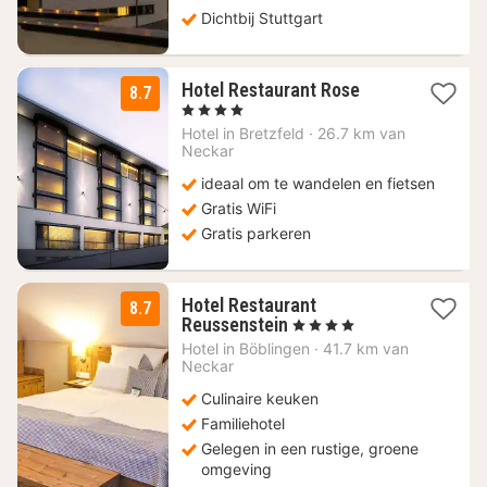
Dichtbij Stuttgart
3
Hotel Restaurant Rose
8.7
nachten
, 4 Sterren
vanaf
Hotel in
Bretzfeld
·
26.7 km van
112,63
Neckar
€
ideaal om te wandelen en fietsen
Gratis WiFi
Gratis parkeren
Hotel Restaurant
8.7
2
Reussenstein
, 4 Sterren
nachten
Hotel in
Böblingen
·
41.7 km van
vanaf
Neckar
109
Culinaire keuken
€
Familiehotel
Gelegen in een rustige, groene
omgeving