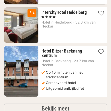
1
IntercityHotel Heidelberg
8.4
nacht
, 4 Sterren
vanaf
Hotel in
Heidelberg
·
52.6 km van
89
Neckar
€
Hotel Bitzer Backnang
1
Zentrum
nacht
Hotel in
Backnang
·
23.7 km van
vanaf
Neckar
79,20
Op 10 minuten van het
€
stadscentrum
Gerenoveerd hotel
Uitgebreid ontbijtbuffet
hotels
Bekijk meer