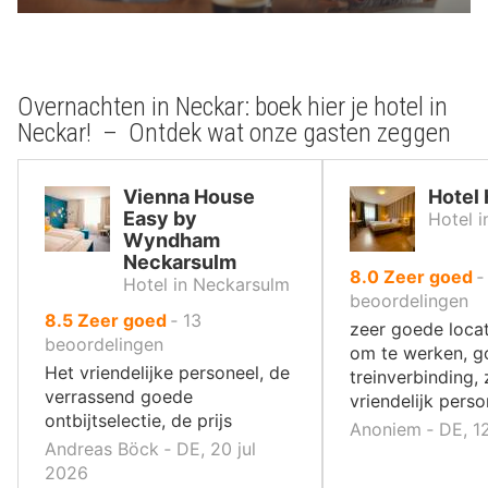
Overnachten in Neckar: boek hier je hotel in
Neckar! – Ontdek wat onze gasten zeggen
Vienna House
Hotel 
Easy by
Hotel i
Wyndham
Neckarsulm
uit
8.0
Zeer goed
Hotel in Neckarsulm
10
beoordelingen
uit
8.5
Zeer goed
‐
13
,
zeer goede locat
10
beoordelingen
om te werken, 
,
Het vriendelijke personeel, de
treinverbinding, 
verrassend goede
vriendelijk perso
ontbijtselectie, de prijs
Anoniem ‐ DE, 1
Andreas Böck ‐ DE, 20 jul
2026