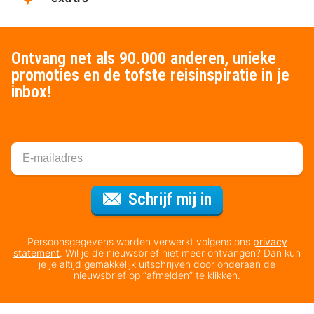
Ontvang net als 90.000 anderen, unieke
promoties en de tofste reisinspiratie in je
inbox!
Voor de nieuws
Schrijf mij in
Persoonsgegevens worden verwerkt volgens ons
privacy
statement
. Wil je de nieuwsbrief niet meer ontvangen? Dan kun
je je altijd gemakkelijk uitschrijven door onderaan de
nieuwsbrief op “afmelden” te klikken.