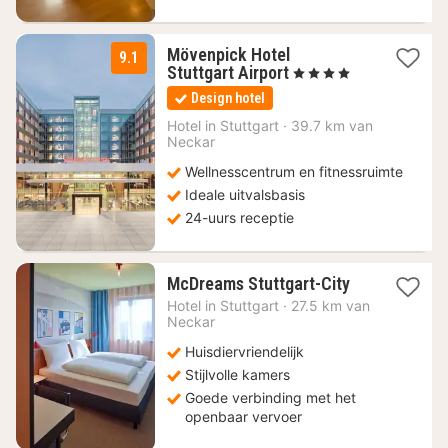
Mövenpick Hotel
9.1
2
Stuttgart Airport
, 4 Sterren
nachten
Design hotel
vanaf
94
Hotel in
Stuttgart
·
39.7 km van
Neckar
€
Wellnesscentrum en fitnessruimte
Ideale uitvalsbasis
24-uurs receptie
1
McDreams Stuttgart-City
nacht
Hotel in
Stuttgart
·
27.5 km van
vanaf
Neckar
38,24
Huisdiervriendelijk
€
Stijlvolle kamers
Goede verbinding met het
openbaar vervoer