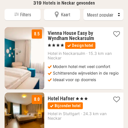
319
Hotels in Neckar gevonden
Filters
Kaart
Vienna House Easy by
8.5
2
Wyndham Neckarsulm
nachten
, 4 Sterren
Design hotel
vanaf
90
Hotel in
Neckarsulm
·
15.3 km van
Neckar
€
Modern hotel met veel comfort
Schitterende wijnvelden in de regio
Ideaal voor op doorreis
1
Hotel Hafner
, 3 Sterren
8.0
nacht
Bijzonder hotel
vanaf
60
Hotel in
Stuttgart
·
24.3 km van
Neckar
€