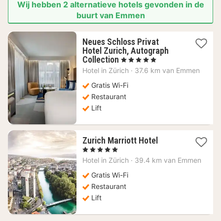
Wij hebben 2 alternatieve hotels gevonden in de
buurt van Emmen
Neues Schloss Privat
Hotel Zurich, Autograph
1
Collection
, 5 Sterren
nacht
Hotel in
Zürich
·
37.6 km van Emmen
vanaf
418,88
Gratis Wi-Fi
€
Restaurant
Lift
1
Zurich Marriott Hotel
nacht
, 5 Sterren
vanaf
Hotel in
Zürich
·
39.4 km van Emmen
458,40
€
Gratis Wi-Fi
Restaurant
Lift