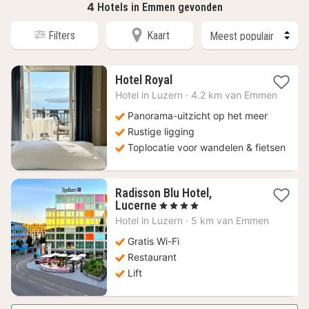
4
Hotels in Emmen gevonden
Filters
Kaart
1
Hotel Royal
nacht
Hotel in
Luzern
·
4.2 km van Emmen
vanaf
274,46
Panorama-uitzicht op het meer
€
Rustige ligging
Toplocatie voor wandelen & fietsen
Radisson Blu Hotel,
1
Lucerne
, 4 Sterren
nacht
Hotel in
Luzern
·
5 km van Emmen
vanaf
233,56
Gratis Wi-Fi
€
Restaurant
Lift