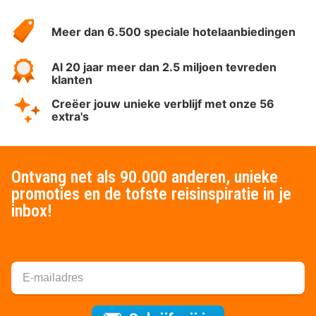
HotelSpecials
Meer dan 6.500 speciale hotelaanbiedingen
Al 20 jaar meer dan 2.5 miljoen tevreden
klanten
Creëer jouw unieke verblijf met onze 56
extra's
Ontvang net als 90.000 anderen, unieke
promoties en de tofste reisinspiratie in je
inbox!