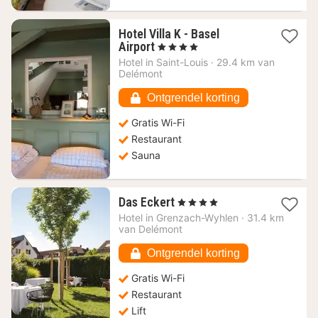
Hotel Villa K - Basel
1
Airport
, 4 Sterren
nacht
Hotel in
Saint-Louis
·
29.4 km van
vanaf
Delémont
117,91
€
Ontgrendel korting
Gratis Wi-Fi
Restaurant
Sauna
1
Das Eckert
, 4 Sterren
nacht
Hotel in
Grenzach-Wyhlen
·
31.4 km
vanaf
van Delémont
106,27
€
Ontgrendel korting
Gratis Wi-Fi
Restaurant
Lift