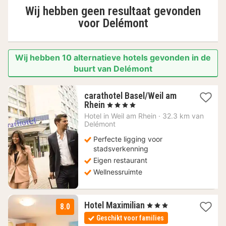
Wij hebben geen resultaat gevonden
voor
Delémont
Wij hebben 10 alternatieve hotels gevonden in de
buurt van Delémont
carathotel Basel/Weil am
1
Rhein
, 4 Sterren
nacht
Hotel in
Weil am Rhein
·
32.3 km van
vanaf
Delémont
90,24
Perfecte ligging voor
€
stadsverkenning
Eigen restaurant
Wellnessruimte
1
Hotel Maximilian
, 3 Sterren
8.0
nacht
Geschikt voor families
vanaf