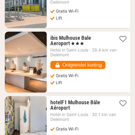
vanaf
Delémont
66,23
Gratis Wi-Fi
€
Lift
ibis Mulhouse Bale
1
Aeroport
, 3 Sterren
nacht
Hotel in
Saint-Louis
·
29.4 km van
vanaf
Delémont
88,42
€
Ontgrendel korting
Gratis Wi-Fi
Lift
hotelF1 Mulhouse Bâle
1
Aéroport
nacht
Hotel in
Saint-Louis
·
30.1 km van
vanaf
Delémont
47,44
€
Gratis Wi-Fi