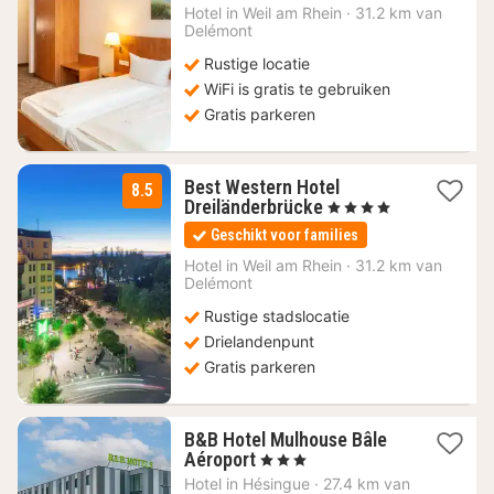
92,40
Hotel in
Weil am Rhein
·
31.2 km van
Delémont
€
Rustige locatie
WiFi is gratis te gebruiken
Gratis parkeren
Best Western Hotel
8.5
1
Dreiländerbrücke
, 4 Sterren
nacht
Geschikt voor families
vanaf
104
Hotel in
Weil am Rhein
·
31.2 km van
Delémont
€
Rustige stadslocatie
Drielandenpunt
Gratis parkeren
B&B Hotel Mulhouse Bâle
1
Aéroport
, 3 Sterren
nacht
Hotel in
Hésingue
·
27.4 km van