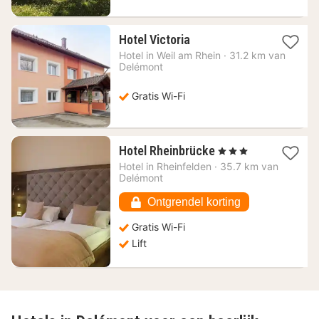
1
Hotel Victoria
nacht
Hotel in
Weil am Rhein
·
31.2 km van
vanaf
Delémont
70,09
€
Gratis Wi-Fi
1
Hotel Rheinbrücke
, 3 Sterren
nacht
Hotel in
Rheinfelden
·
35.7 km van
vanaf
Delémont
120,59
€
Ontgrendel korting
Gratis Wi-Fi
Lift