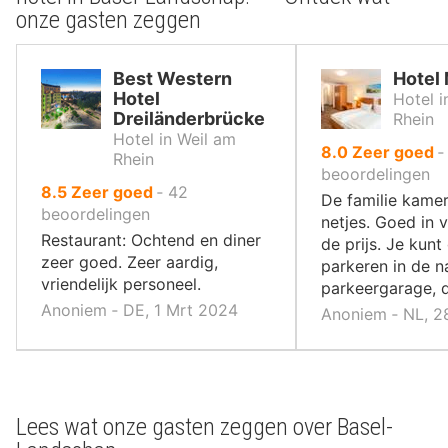
onze gasten zeggen
Best Western
Hotel 
Hotel
Hotel i
Dreiländerbrücke
Rhein
Hotel in Weil am
uit
8.0
Zeer goed
Rhein
10
beoordelingen
uit
8.5
Zeer goed
‐
42
,
De familie kamer
10
beoordelingen
netjes. Goed in 
,
Restaurant: Ochtend en diner
de prijs. Je kunt 
zeer goed. Zeer aardig,
parkeren in de n
vriendelijk personeel.
parkeergarage, da
Anoniem ‐ DE, 1 Mrt 2024
Anoniem ‐ NL, 2
Lees wat onze gasten zeggen over Basel-