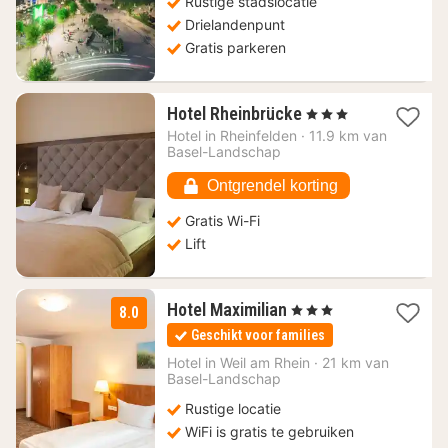
Rustige stadslocatie
Drielandenpunt
Gratis parkeren
1
Hotel Rheinbrücke
, 3 Sterren
nacht
Hotel in
Rheinfelden
·
11.9 km van
vanaf
Basel-Landschap
117,86
€
Ontgrendel korting
Gratis Wi-Fi
Lift
1
Hotel Maximilian
, 3 Sterren
8.0
nacht
Geschikt voor families
vanaf
114,40
Hotel in
Weil am Rhein
·
21 km van
Basel-Landschap
€
Rustige locatie
WiFi is gratis te gebruiken