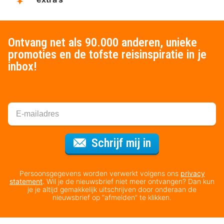
Ontvang net als 90.000 anderen, unieke
promoties en de tofste reisinspiratie in je
inbox!
Voor de nieuws
Schrijf mij in
Persoonsgegevens worden verwerkt volgens ons
privacy
statement
. Wil je de nieuwsbrief niet meer ontvangen? Dan kun
je je altijd gemakkelijk uitschrijven door onderaan de
nieuwsbrief op “afmelden” te klikken.