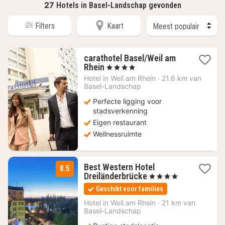
27
Hotels in Basel-Landschap gevonden
Filters
Kaart
carathotel Basel/Weil am
1
Rhein
, 4 Sterren
nacht
Hotel in
Weil am Rhein
·
21.6 km van
vanaf
Basel-Landschap
90,24
Perfecte ligging voor
€
stadsverkenning
Eigen restaurant
Wellnessruimte
Best Western Hotel
8.5
1
Dreiländerbrücke
, 4 Sterren
nacht
Geschikt voor families
vanaf
104
Hotel in
Weil am Rhein
·
21 km van
Basel-Landschap
€