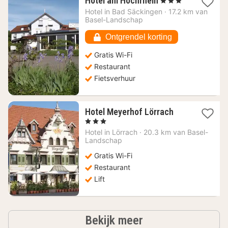
Hotel am Hochrhein
, 3 Sterren
nacht
Hotel in
Bad Säckingen
·
17.2 km van
vanaf
Basel-Landschap
90,76
€
Ontgrendel korting
Gratis Wi-Fi
Restaurant
Fietsverhuur
1
Hotel Meyerhof Lörrach
nacht
, 3 Sterren
vanaf
Hotel in
Lörrach
·
20.3 km van Basel-
80,74
Landschap
€
Gratis Wi-Fi
Restaurant
Lift
hotels
Bekijk meer