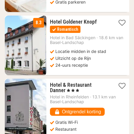
Gratis parkeren
1
Hotel Goldener Knopf
8.3
nacht
Romantisch
vanaf
119,03
Hotel in
Bad Säckingen
·
18.6 km van
Basel-Landschap
€
Locatie midden in de stad
Uitzicht op de Rijn
24-uurs receptie
Hotel & Restaurant
1
Danner
, 3 Sterren
nacht
Hotel in
Rheinfelden
·
13.1 km van
vanaf
Basel-Landschap
129,91
€
Ontgrendel korting
Gratis Wi-Fi
Restaurant