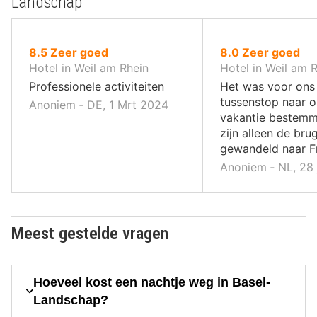
Landschap
uit
uit
8.5
Zeer goed
8.0
Zeer goed
10
10
Hotel in Weil am Rhein
Hotel in Weil am 
,
,
Professionele activiteiten
Het was voor ons
tussenstop naar 
Anoniem ‐ DE, 1 Mrt 2024
vakantie bestemm
zijn alleen de bru
gewandeld naar Fr
Anoniem ‐ NL, 28 
Meest gestelde vragen
Hoeveel kost een nachtje weg in Basel-
Landschap?