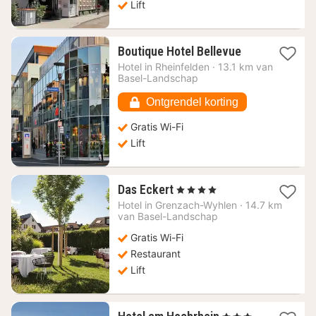
Lift
1
Boutique Hotel Bellevue
nacht
Hotel in
Rheinfelden
·
13.1 km van
vanaf
Basel-Landschap
113,55
€
Ontgrendel korting
Gratis Wi-Fi
Lift
1
Das Eckert
, 4 Sterren
nacht
Hotel in
Grenzach-Wyhlen
·
14.7 km
vanaf
van Basel-Landschap
101,41
Gratis Wi-Fi
€
Restaurant
Lift
1