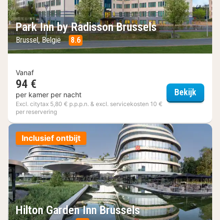
Park Inn by Radisson Brussels
Brussel, België
8.6
Vanaf
94 €
Park I
Bekijk
per kamer per nacht
Excl. citytax 5,80 € p.p.p.n. & excl. servicekosten 10 €
per reservering
Inclusief ontbijt
Hilton Garden Inn Brussels