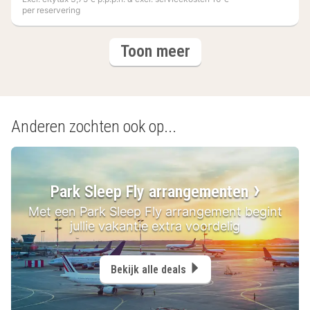
per reservering
(9
hotels
Toon meer
hotels)
Anderen zochten ook op...
Park Sleep Fly arrangementen
Met een Park Sleep Fly arrangement begint
jullie vakantie extra voordelig
Bekijk alle deals