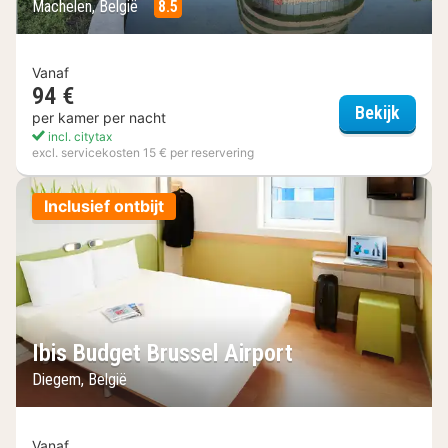
Machelen, België
8.5
Vanaf
94 €
Hilton
Bekijk
per kamer per nacht
incl. citytax
excl. servicekosten 15 € per reservering
Inclusief ontbijt
Ibis Budget Brussel Airport
Diegem, België
Vanaf