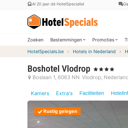
Al 20 jaar dé HotelSpecialist
Ga
Zoeken
Bestemmingen
Promoties
T
HotelSpecials.be
Hotels in Nederland
H
Boshotel Vlodrop
, 4 Sterren
Boslaan 1
6063 NN
Vlodrop
Nederlan
Kamers
Extra's
Faciliteiten
Hotelin
Rustig gelegen