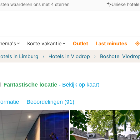
sten waarderen ons met 4 sterren
Unieke hotele
hema's
Korte vakantie
Outlet
Last minutes
☀️
otels in Limburg
Hotels in Vlodrop
Boshotel Vlodro
d
Fantastische locatie
- Bekijk op kaart
formatie
Beoordelingen (91)