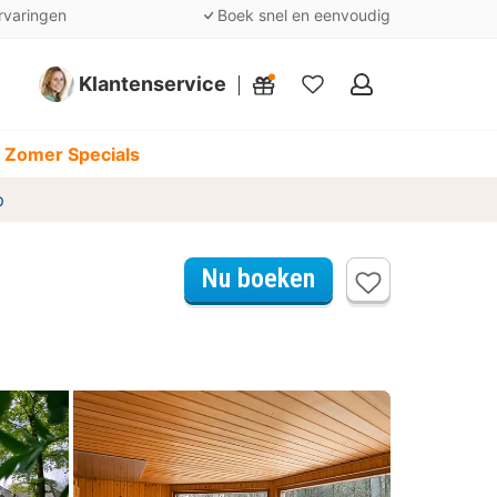
rvaringen
Boek snel en eenvoudig
Klantenservice
Mijn
favorieten
 Zomer Specials
p
Nu boeken