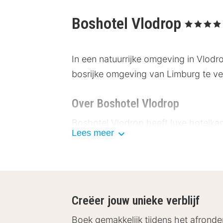
Boshotel Vlodrop
, 4 Sterren
In een natuurrijke omgeving in Vlodro
bosrijke omgeving van Limburg te v
Over Boshotel Vlodrop
Boshotel Vlodrop heeft luxe hotelkame
Lees meer
kamers beschikken over een privé te
Restaurant en overige facilitei
Vanuit het restaurant kijk je uit op 
Creëer jouw unieke verblijf
eten. Het hotel beschikt ook over e
leuker verblijf te kunnen bieden is e
Boek gemakkelijk tijdens het afronde