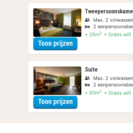
Tweepersoonskamer
Max. 2 volwassen
2 eenpersoonsbe
2
25m
Gratis wifi
voor Tweepersoonsk
Toon prijzen
Suite
Max. 2 volwassen
2 eenpersoonsbe
2
50m
Gratis wifi
voor Verblijf & Diner
Toon prijzen