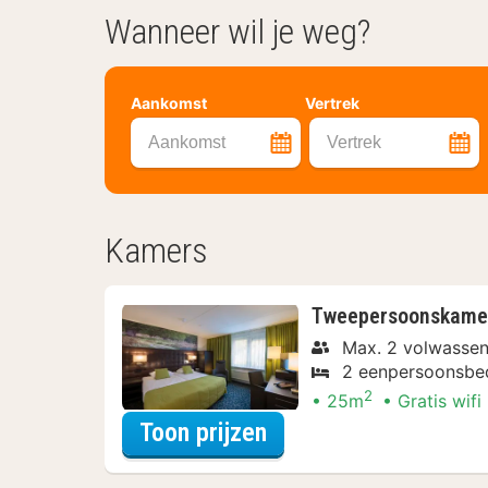
Wanneer wil je weg?
Aankomst
Vertrek
Aankomst
Vertrek
Kamers
Tweepersoonskame
Max. 2 volwassen
2 eenpersoonsbe
2
25m
Gratis wifi
voor Verblijf & Diner
Toon prijzen