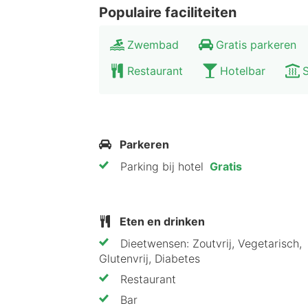
toegang, waarbij badkleding verplicht
Populaire faciliteiten
Zwembad
Gratis parkeren
Bezienswaardigheden rondom B
Restaurant
Hotelbar
Boshotel Vlodrop ligt vlak bij de Ned
biedt de omgeving ook voldoende act
een boswandeling of een fietstocht, 
Bezoek dan Roermond, op 20 minuten r
Parkeren
Designer Outlet Center Roermond en
Parking bij hotel
Gratis
Eten en drinken
Dieetwensen: Zoutvrij, Vegetarisch,
Glutenvrij, Diabetes
Restaurant
Bar