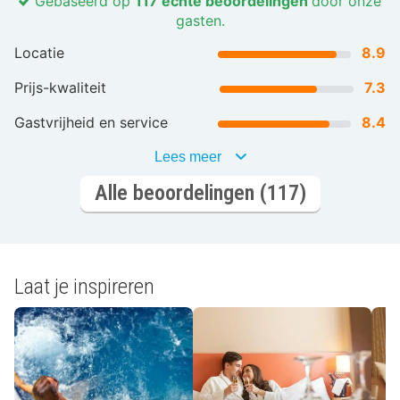
Gebaseerd op
117 echte beoordelingen
door onze
gasten.
Locatie
8.9
Prijs-kwaliteit
7.3
Gastvrijheid en service
8.4
Lees meer
Alle beoordelingen (117)
Laat je inspireren