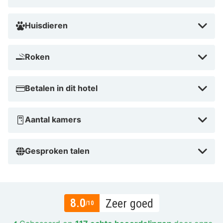
Bilderberg Hotel De Bovenste Molen biedt de perfecte
Huisdieren
balans tussen luxe en natuur. Het hotel is ideaal voor
een romantisch weekendje weg of een actieve
vakantie met de prachtige wandel- en fietsroutes in de
Roken
buurt. De combinatie van de serene omgeving en luxe
faciliteiten maakt dat je hier helemaal tot rust komt.
Betalen in dit hotel
Boek nu en ervaar zelf waarom dit hotel een
onvergetelijke ervaring biedt!
Aantal kamers
Gesproken talen
8.0
Zeer goed
/10