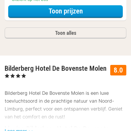
voor Executive t
Toon prijzen
Toon alles
Bilderberg Hotel De Bovenste Molen
8.0
, 4 Sterren
Bilderberg Hotel De Bovenste Molen is een luxe
toevluchtsoord in de prachtige natuur van Noord-
Limburg, perfect voor een ontspannen verblijf. Geniet
van het comfort en de rust!
Ligging Bilderberg Hotel De Bovenste