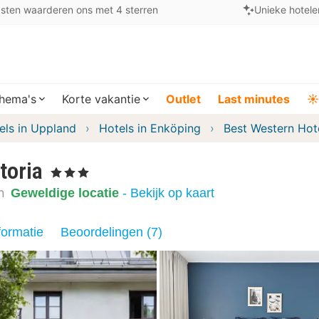
sten waarderen ons met 4 sterren
Unieke hotele
hema's
Korte vakantie
Outlet
Last minutes
☀️
els in Uppland
Hotels in Enköping
Best Western Hote
toria
, 3 Sterren
n
Geweldige locatie
- Bekijk op kaart
formatie
Beoordelingen (7)