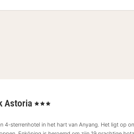
k Astoria
, 3 Sterren
en 4-sterrenhotel in het hart van Anyang. Het ligt op 
stoppen. Enköping is beroemd om zijn 19 prachtige bot