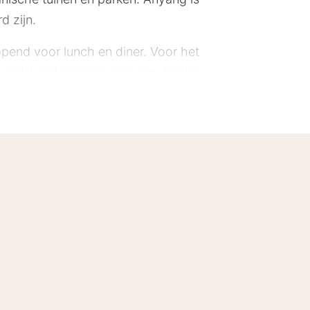
d zijn.
pend voor lunch en diner. Voor het
e heerlijk ontspannen met een drankje
tbijten.
 overdekt zwembad en een sauna. Je
ndelingen beschikbaar zijn. Best
rne voorzieningen. Alle kamers
ers kijken uit op de weelderig park.