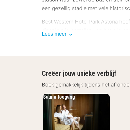
een gezellig stadje met vele histor
Best Western Hotel Park Astoria hee
diner kun je bestellen van het à la c
Lees meer
naar keuze. In de zomer geniet je buit
In Best Western Hotel Park Astoria 
kunt ook een goede tijd in wellness
Western Hotel Park Astoria beschikt
Creëer jouw unieke verblijf
hebben een televisie, gratis Wi-Fi 
Boek gemakkelijk tijdens het afronde
Sauna toegang