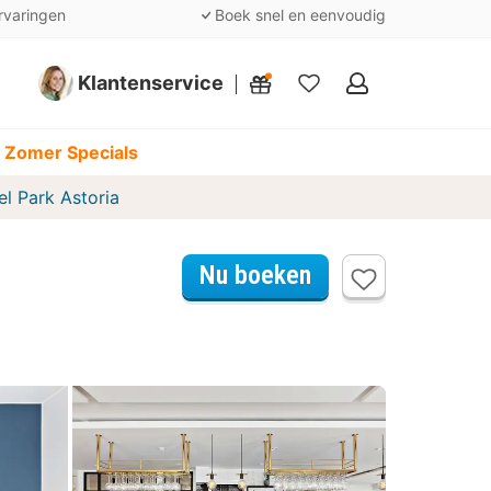
rvaringen
Boek snel en eenvoudig
Klantenservice
Mijn
favorieten
 Zomer Specials
l Park Astoria
Nu boeken