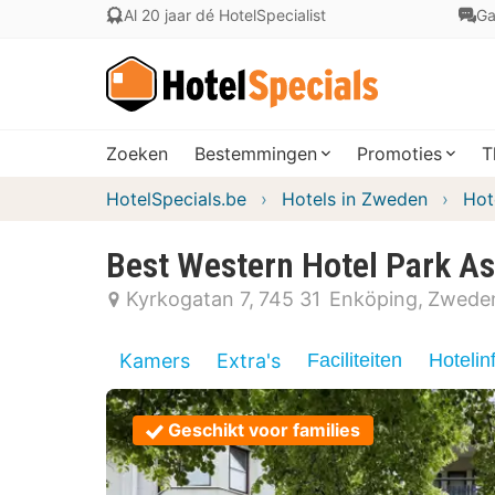
Al 20 jaar dé HotelSpecialist
Ga
Zoeken
Bestemmingen
Promoties
T
HotelSpecials.be
Hotels in Zweden
Hot
Best Western Hotel Park As
Kyrkogatan 7
745 31
Enköping
Zwede
Kamers
Extra's
Faciliteiten
Hotelin
Geschikt voor families