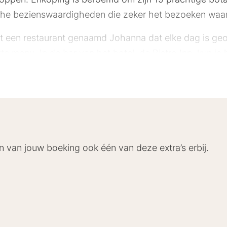
ische bezienswaardigheden die zeker het bezoeken waar
ft een restaurant genaamd Johanna dat elke dag is geo
arte menu. In de bar van het hotel, de Bistro Inn, kun j
en van het mooie weer. In de tuin is het ook heerlijk on
is ook een ontspanningsruimte waar je geniet van een
center doorbrengen waar er verschillende soorten beha
 over 135 comfortabele en lichte kamers met alle mode
en een badkamer met douche. Veel van de 2-persoonskam
n van jouw boeking ook één van deze extra’s erbij.