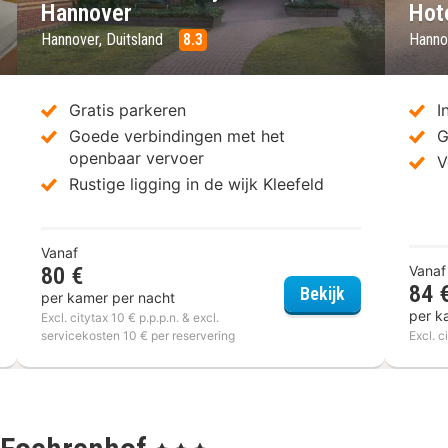
Hannover
Hot
Hannover, Duitsland
8.3
Hanno
Gratis parkeren
I
Goede verbindingen met het
G
openbaar vervoer
V
Rustige ligging in de wijk Kleefeld
Vanaf
80 €
Vanaf
84 
nardo Hotel Hannover Medical Park
Four Points F
Bekijk
per kamer per nacht
per k
Excl. citytax 10 € p.p.p.n. & excl.
servicekosten 10 € per reservering
Excl. c
, 3 Sterren