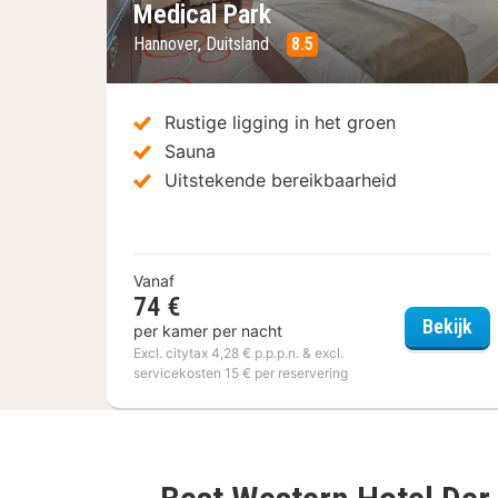
Medical Park
Hannover, Duitsland
8.5
Rustige ligging in het groen
Sauna
Uitstekende bereikbaarheid
Vanaf
74 €
Leo
Bekijk
per kamer per nacht
Excl. citytax 4,28 € p.p.p.n. & excl.
servicekosten 15 € per reservering