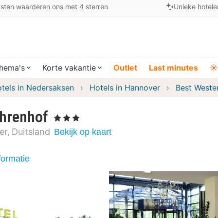
sten waarderen ons met 4 sterren
Unieke hotele
hema's
Korte vakantie
Outlet
Last minutes
☀️
tels in Nedersaksen
Hotels in Hannover
Best Weste
ehrenhof
, 3 Sterren
er
Duitsland
Bekijk op kaart
formatie