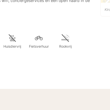
s wifi, conciërgeservices en een open haard in de
Kir
Huisdiervrij
Fietsverhuur
Rookvrij