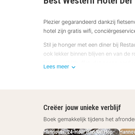
Best Western Hotel De
Plezier gegarandeerd dankzij fietsenv
hotel zijn gratis wifi, conciërgeserv
Stil je honger met een diner bij Rest
ook lekker binnen blijven en van de r
lekker ontbijtbuffet, dat geserveerd 
Lees meer
De volgende voorzieningen zijn niet
Eetgelegenheid/eetgelegenheden De v
oktober tot 3 oktober: Één of meerd
op oudejaarsavond en op nieuwjaars
Creëer jouw unieke verblijf
op zondag en zaterdag: Eetgelegen
Boek gemakkelijk tijdens het afronde
Hotelstars Union kent een officiële 
Hannover: 24-Hour Hop-On Hop-
Hannov