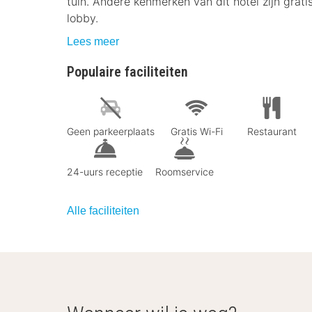
tuin. Andere kenmerken van dit hotel zijn grati
lobby.
Lees meer
Populaire faciliteiten
Geen parkeerplaats
Gratis Wi-Fi
Restaurant
24-uurs receptie
Roomservice
Alle faciliteiten