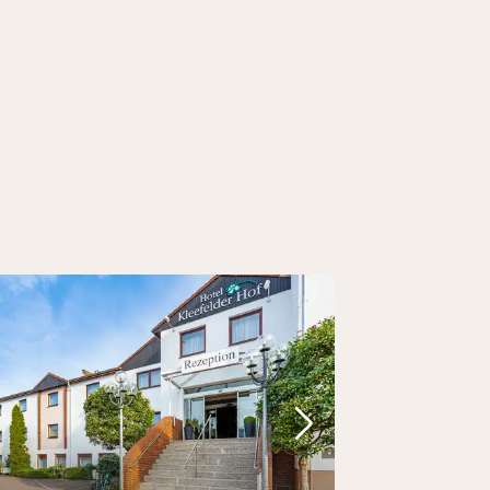
foto
rige foto
Volgende foto