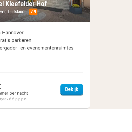
el Kleefelder Hof
ver, Duitsland
7.9
n Hannover
ratis parkeren
ergader- en evenementenruimtes
€
lex by Sheraton Hannover
Hotel Kleefelder Hof
Bekijk
amer per nacht
itytax 6 € p.p.p.n.