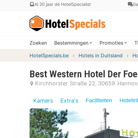
Al 20 jaar dé HotelSpecialist
Ga
Zoeken
Bestemmingen
Promoties
T
HotelSpecials.be
Hotels in Duitsland
Ho
Best Western Hotel Der Fo
Kirchhorster Straße 22
30659
Hannov
Kamers
Extra's
Faciliteiten
Hotelin