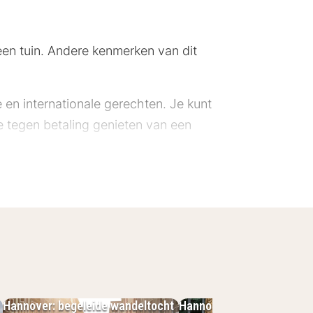
 een tuin. Andere kenmerken van dit
e en internationale gerechten. Je kunt
je tegen betaling genieten van een
 (datums kunnen wijzigen):
et seizoen. Ze zijn gesloten van 3
p kerstavond, op eerste kerstdag,
lgende voorzieningen zijn gesloten
nd. Deze accommodatie is beoordeeld
Hannover: begeleide wandeltocht
Hannover: misdaadwandel