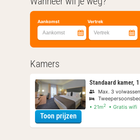
Wanneer wil je weg?
Aankomst
Vertrek
Aankomst
Vertrek
Kamers
Standaard kamer, 
Max. 3 volwasse
Tweepersoonsbe
2
21m
Gratis wifi
voor Beleef de Stad
Toon prijzen