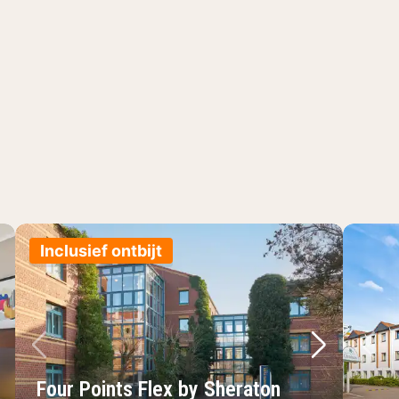
Inclusief ontbijt
lgende foto
Vorige foto
Volgende 
Vo
Four Points Flex by Sheraton