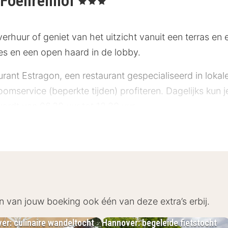
r Foehrenhof
erhuur of geniet van het uitzicht vanuit een terras en
ices en een open haard in de lobby.
aurant Estragon, een restaurant gespecialiseerd in lokal
oomservice (beperkte tijden) profiteren. Dagelijks kun 
wordt van 06.30 uur tot 12.30 uur.
 beschikbaar van 31 oktober 2024 tot 31 oktober 2024
olgende voorzieningen zijn elk jaar gesloten buiten h
ere eetgelegenheden De volgende voorzieningen zijn o
dag gesloten: Één of meerdere eetgelegenheden De vo
heid/eetgelegenheden
n van jouw boeking ook één van deze extra’s erbij.
sterrenclassificatie toe aan accommodaties in Duitsla
er: culinaire wandeltocht
Hannover: begeleide fietstocht